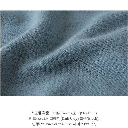
* 모델착용
: 카멜(Camel),소라(Sky Blue)
레드(Red),진그레이(Dark Gray),블랙(Black),
연두(Yellow Green) / 프리사이즈(55~77)