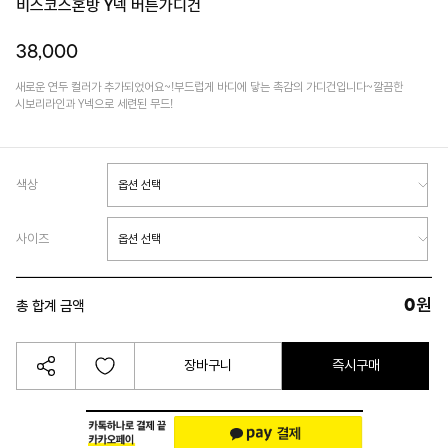
비스코스혼방 Y넥 버튼가디건
38,000
새로운 연두 컬러가 추가되었어요~!부드럽게 바디에 닿는 촉감의 가디건입니다~깔끔한
시보리라인과 Y넥으로 세련된 무드!
색상
사이즈
0
원
총 합계 금액
장바구니
즉시구매