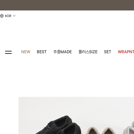
KOR
NEW
BEST
주줌MADE
플러스SIZE
SET
WRAPNT