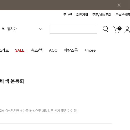
로그인
회원가입
주문/배송조회
오늘본상품
9.
청치마
0
10.
바스락원피스
1.
원피스
스커트
SALE
슈즈/백
ACC
바캉스룩
+more
2.
블라우스
3.
나시
4.
스커트
죽배색 운동화
5.
반바지
6.
여름티
7.
가디건
화예요~은은한 소가죽 배색으로 데일리로 신기 좋은 아이템!
8.
셔츠