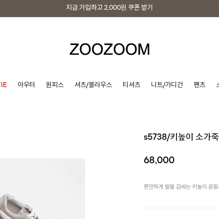
지금 가입하고
2,000원
쿠폰 받기
지금 가입하고
2,000원
쿠폰 받기
IE
아우터
원피스
셔츠/블라우스
티셔츠
니트/가디건
팬츠
s5738/키높이 소가
68,000
편안하게 발을 감싸는 키높이 운동