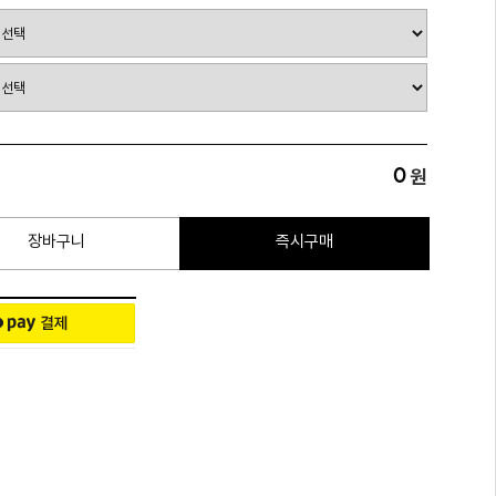
0
원
장바구니
즉시구매