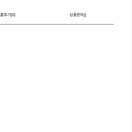
품후기(
0
)
상품문의()