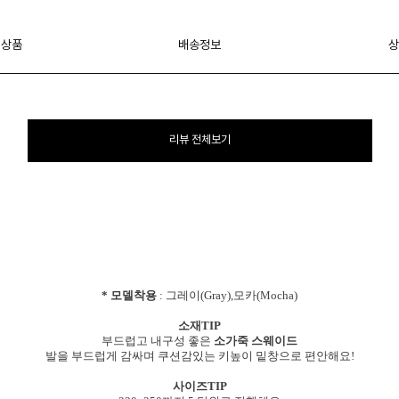
 상품
배송정보
상
리뷰 전체보기
* 모델착용
: 그레이(Gray),모카(Mocha)
소재TIP
부드럽고 내구성 좋은
소가죽 스웨이드
발을 부드럽게 감싸며 쿠션감있는 키높이 밑창으로 편안해요!
사이즈TIP