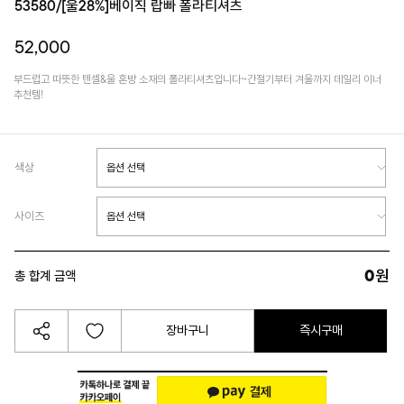
53580/[울28%]베이직 랍빠 폴라티셔츠
52,000
부드럽고 따뜻한 텐셀&울 혼방 소재의 폴라티셔츠입니다~간절기부터 겨울까지 데일리 이너
추천템!
색상
사이즈
0
원
총 합계 금액
장바구니
즉시구매