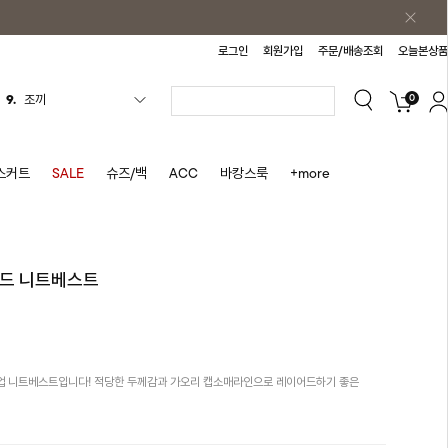
로그인
회원가입
주문/배송조회
오늘본상품
9.
조끼
0
10.
자켓
1.
원피스
스커트
SALE
슈즈/백
ACC
바캉스룩
+more
2.
블라우스
3.
나시
4.
티셔츠
어드 니트베스트
5.
플리츠
6.
나시원피스
7.
치마반바지
8.
바지
업 니트베스트입니다! 적당한 두께감과 가오리 캡소매라인으로 레이어드하기 좋은