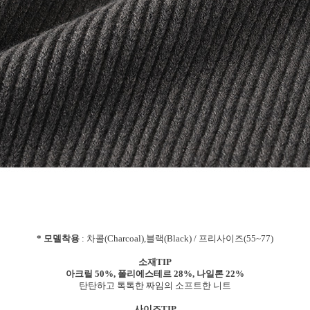
* 모델착용
: 차콜(Charcoal),블랙(Black) / 프리사이즈(55~77)
소재TIP
아크릴 50%, 폴리에스테르 28%, 나일론 22%
탄탄하고 톡톡한 짜임의 소프트한 니트
사이즈TIP