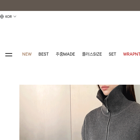
KOR
NEW
BEST
주줌MADE
플러스SIZE
SET
WRAPNT