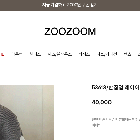
지금 가입하고
2,000원
쿠폰 받기
지금 가입하고
2,000원
쿠폰 받기
IE
아우터
원피스
셔츠/블라우스
티셔츠
니트/가디건
팬츠
53613/반집업 레이
40,000
탄탄한 골지짜임이 돋보이는 반집
아이템!