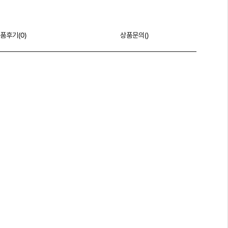
품후기(
0
)
상품문의()