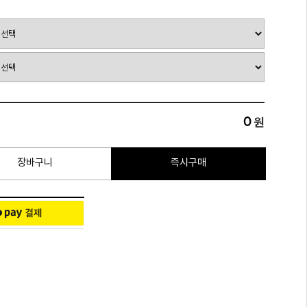
0
원
장바구니
즉시구매