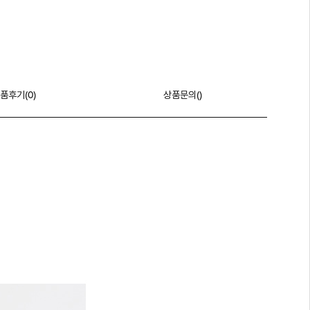
품후기(
0
)
상품문의()