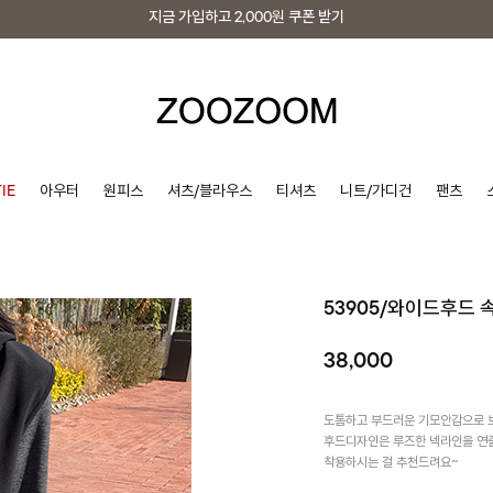
지금 가입하고
2,000원
쿠폰 받기
지금 가입하고
2,000원
쿠폰 받기
IE
아우터
원피스
셔츠/블라우스
티셔츠
니트/가디건
팬츠
53905/와이드후드 
38,000
도톰하고 부드러운 기모안감으로 
후드디자인은 루즈한 넥라인을 연출
착용하시는 걸 추천드려요~