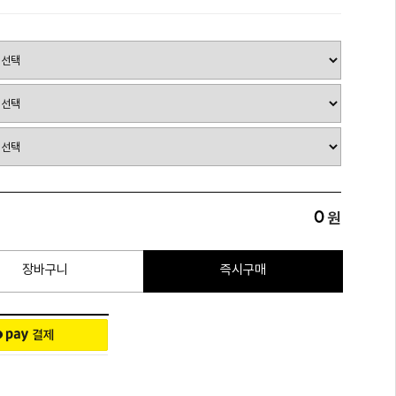
0
원
장바구니
즉시구매