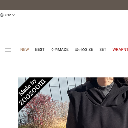
KOR
NEW
BEST
주줌MADE
플러스SIZE
SET
WRAPNT