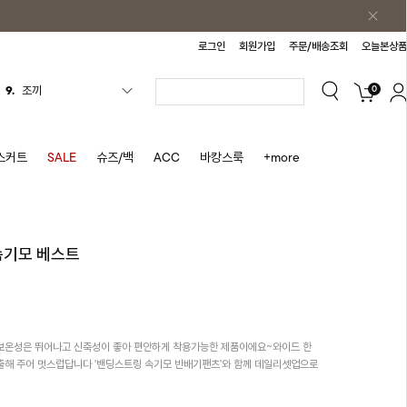
로그인
회원가입
주문/배송조회
오늘본상품
9.
조끼
0
10.
자켓
1.
원피스
2.
블라우스
스커트
SALE
슈즈/백
ACC
바캉스룩
+more
3.
나시
4.
티셔츠
5.
플리츠
속기모 베스트
6.
나시원피스
7.
치마반바지
8.
바지
보온성은 뛰어나고 신축성이 좋아 편안하게 착용가능한 제품이에요~와이드 한
해 주어 멋스럽답니다 '밴딩스트링 속기모 반배기팬츠'와 함께 데일리셋업으로