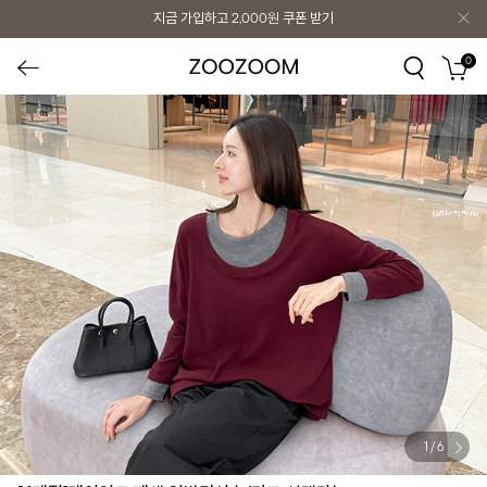
지금 가입하고
2,000원
쿠폰 받기
0
1
/
6