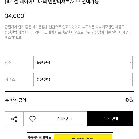
[4계절]레이어드 배색 언발티셔츠/기모 선택가능
34,000
간절기에 입기 좋은 레이온혼방 원단으로 입고되었어요. 부드러운 피치기모원단 제품도
옵션선택 가능합니다. 레이어드배색이 포인트인 티셔츠로 앞뒤 기장감이 다른 밑단 디자인이
멋스러워요!
색상
사이즈
0
원
총 합계 금액
장바구니
즉시구매