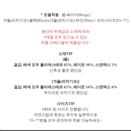
* 모델착용
: 봄-베이지(Beige),
겨울(피치기모)-블랙(Black),겨울(피치기모)-와인(Wine) / 프리사이즈(55~77)
원단의 두께감과 소재에 따라
4계절 모두 입으실 수 있는
주줌 스테디셀러 제품입니다~
소재TIP
[봄]
겉감, 배색 모두 폴리에스테르 65%, 레이온 30%, 스판덱스 5%
신축성 좋은 원단감
[겨울(피치기모)]
겉감, 배색 모두 폴리에스테르 62%, 레이온 34%, 스판덱스 4%
부드러운 피치기모 원단감
사이즈TIP
FREE 한 사이즈 진행합니다
자연스럽게 흐르는 루즈핏 실루엣으로
55~77분들 모두 편안하게 착용 가능하세요~