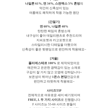
나일론 61%, 면 34%, 스판덱스 5% 혼방
의
약간의 신축성이 있는
여름에도 쾌적하게 착용 가능한 원단
[간절기]
면 60%, 나일론 40%
탄탄한 짜임의 혼방소재
내구성이 좋아 데일리팬츠로 추천드리며
지퍼포켓과 카고포켓으로
스타일리시한 디테일을 더했으며
신축성이 좋은 뒷밴딩으로 편안하게 착용돼요~
[겨울]
폴리에스테르 100%
로 제작되었어요
매끈하고 은은한 광택감이 있는 소재로
구김이 잘 가지 않고 오염에 강하답니다~
보온성이 뛰어난
1온스 본딩
안감으로
편안하고 따뜻하게 착용돼요~
사이즈TIP
전체적으로 여유로운 세미 배기핏이며
FREE, L 두 가지 사이즈
로 진행합니다
F 사이즈는 55-66 사이즈 분들이