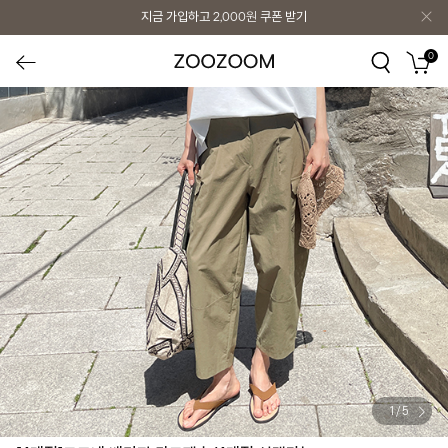
지금 가입하고
2,000원
쿠폰 받기
0
1
/
5