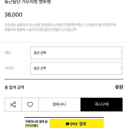
둥근밑단 가오리핏 맨투맨
38,000
가오리핏 실루엣이 멋스러운 면혼방의 소재감의 맨투맨이에요~ 신축성이 좋아 편안하게
착용되며 둥글게 시보리처리된 밑단디테일이 스타일 UP!
색상
사이즈
0
원
총 합계 금액
장바구니
즉시구매