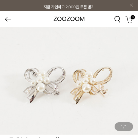
지금 가입하고
2,000원
쿠폰 받기
0
1
/
1