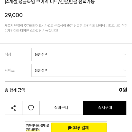
[4계절]성글짜임 브이넥 니트/긴팔,반팔 선택가능
29,000
새롭게 반팔이 추가되었어요~ 가볍고 신축성이 좋은 성글한 짜임감의 브이넥 니트로 베이직한
디자인이라 다양한 스타일링 가능합니다!
색상
사이즈
0
원
총 합계 금액
장바구니
즉시구매