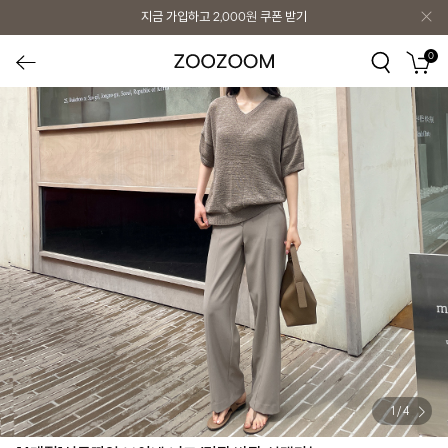
지금 가입하고
2,000원
쿠폰 받기
0
1
/
4