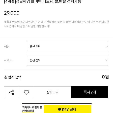
[4계절]성글짜임 브이넥 니트/긴팔,반팔 선택가능
29,000
새롭게 반팔이 추가되었어요~ 가볍고 신축성이 좋은 성글한 짜임감의 브이넥 니트로 베이직한
디자인이라 다양한 스타일링 가능합니다!
색상
사이즈
0
원
총 합계 금액
장바구니
즉시구매