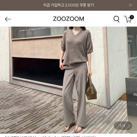
지금 가입하고
2,000원
쿠폰 받기
0
1
/
4