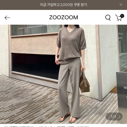
지금 가입하고
2,000원
쿠폰 받기
0
1
/
4