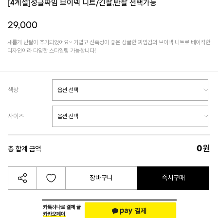
[4계절]성글짜임 브이넥 니트/긴팔,반팔 선택가능
29,000
새롭게 반팔이 추가되었어요~ 가볍고 신축성이 좋은 성글한 짜임감의 브이넥 니트로 베이직한
디자인이라 다양한 스타일링 가능합니다!
색상
사이즈
0
원
총 합계 금액
장바구니
즉시구매