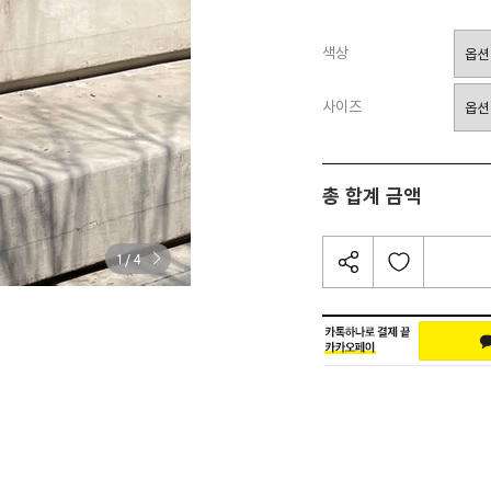
색상
사이즈
총 합계 금액
/
1
4