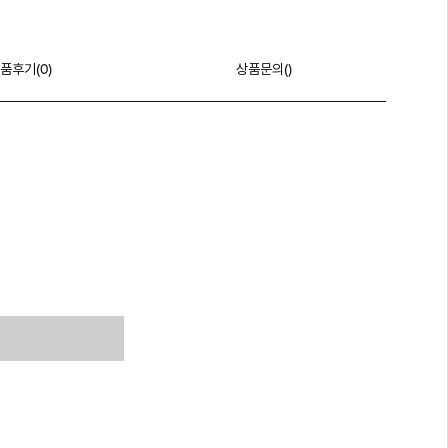
품후기(
0
)
상품문의()