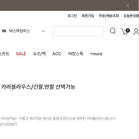
로그인
회원가입
주문/배송조회
오늘본상품
0
1.
원피스
2.
블라우스
3.
나시
스커트
SALE
슈즈/백
ACC
바캉스룩
+more
4.
스커트
5.
반바지
6.
여름티
인 카라블라우스/긴팔,반팔 선택가능
7.
가디건
8.
셔츠
9.
청치마
추가되었어요~ 가볍고 매끄러운 레이온 혼방의 원단으로 제작된 카라블라우스랍니다~
10.
바스락원피스
 POINT!