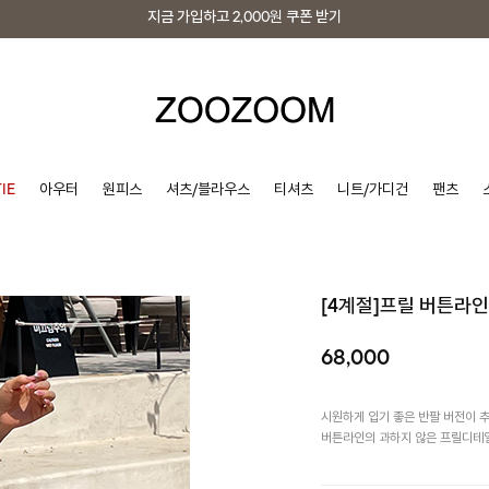
지금 가입하고
2,000원
쿠폰 받기
지금 가입하고
2,000원
쿠폰 받기
IE
아우터
원피스
셔츠/블라우스
티셔츠
니트/가디건
팬츠
[4계절]프릴 버튼라
68,000
시원하게 입기 좋은 반팔 버전이 
버튼라인의 과하지 않은 프릴디테일이