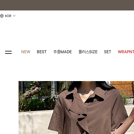
KOR
NEW
BEST
주줌MADE
플러스SIZE
SET
WRAPNT