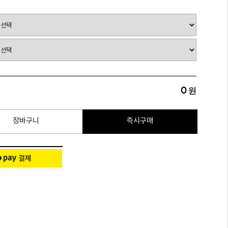
0
원
장바구니
즉시구매