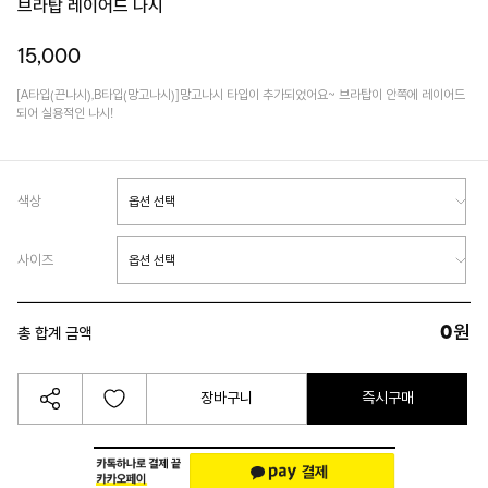
브라탑 레이어드 나시
15,000
[A타입(끈나시),B타입(망고나시)]망고나시 타입이 추가되었어요~ 브라탑이 안쪽에 레이어드
되어 실용적인 나시!
색상
사이즈
0
원
총 합계 금액
장바구니
즉시구매