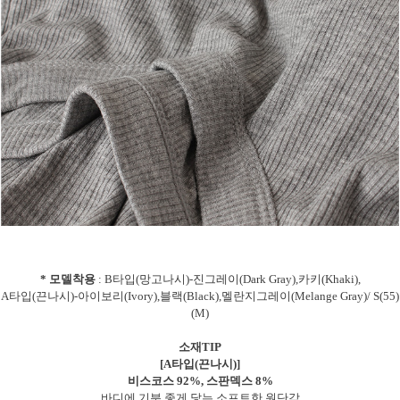
* 모델착용
: B타입(망고나시)-진그레이(Dark Gray),카키(Khaki),
A타입(끈나시)-아이보리(Ivory),블랙(Black),멜란지그레이(Melange Gray)/ S(55)
(M)
소재TIP
[A타입(끈나시)]
비스코스 92%, 스판덱스 8%
바디에 기분 좋게 닿는 소프트한 원단감