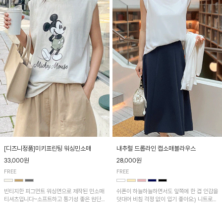
[디즈니정품]미키프린팅 워싱민소매
내추럴 드롭라인 캡소매블라우스
33,000원
28,000원
FREE
FREE
빈티지한 피그먼트 워싱면으로 제작된 민소매
쉬폰이 하늘하늘하면서도 앞쪽에 한 겹 안감을
티셔츠입니다~소프트하고 통기성 좋은 원단
덧대어 비침 걱정 없이 입기 좋아요:) 니트로
으로 편안하면서 유니크한 프린팅이 POINT!
배색된 어깨 캡소매가 자연스럽게 감싸주어 세
련된 무드를 연출 해준답니다~