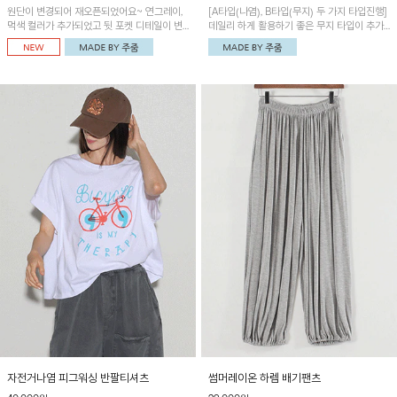
원단이 변경되어 재오픈되었어요~ 연그레이,
[A타입(나염), B타입(무지) 두 가지 타입진행]
먹색 컬러가 추가되었고 뒷 포켓 디테일이 변
데일리 하게 활용하기 좋은 무지 타입이 추가
경되었습니다~가볍고 시원하게 착용되는 배
되었어요~ 볼륨감 있는 항아리핏 실루엣이 유
기통팬츠! 허리밴딩과 여유로운 통으로 편안해
니크하며 포켓디테일이 POINT!
매일 손이 자주 갈 아이템!
자전거나염 피그워싱 반팔티셔츠
썸머레이온 하렘 배기팬츠