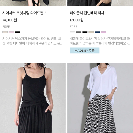
시어서커 포켓셔링 와이드팬츠
페이즐리 린넨배색 티셔츠
74,000원
17,000원
FREE
FREE
시어서커 텍스처가 돋보이는 와이드 팬츠! 포
새롭게 화이트&먹색 컬러가 추가되었어요! 화
켓 셔링 디테일이 더해져 캐주얼하면서도 은은
이트컬러 앞부분 배색컬러가 변경되었어요~
한 포인트를 연출하며, 여유로운 와이드 핏으
중앙 린넨배색으로 유니크하면서 페이즐리 패
로 편안하고 멋스러운 실루엣을 완성해 줍니
턴으로 감각적인 분위기를 연출이 가능한 티셔
다. 가볍고 쾌적한 착용감으로 여름철 데일리
츠!
아이템으로 활용하기 좋아요~