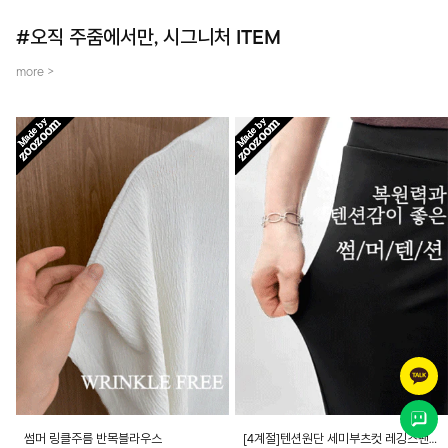
#오직 주줌에서만, 시그니처 ITEM
more >
썸머 링클주름 반목블라우스
[4계절]텐션원단 세미부츠컷 레깅스팬