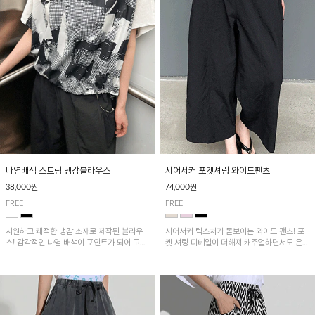
나염배색 스트링 냉감블라우스
시어서커 포켓셔링 와이드팬츠
38,000원
74,000원
FREE
FREE
시원하고 쾌적한 냉감 소재로 제작된 블라우
시어서커 텍스처가 돋보이는 와이드 팬츠! 포
스! 감각적인 나염 배색이 포인트가 되어 고급
켓 셔링 디테일이 더해져 캐주얼하면서도 은은
스럽고 세련된 분위기를 연출하며, 스트링 디
한 포인트를 연출하며, 여유로운 와이드 핏으
테일로 핏 조절이 가능해 다양한 실루엣으로
로 편안하고 멋스러운 실루엣을 완성해 줍니
착용 가능합니다~
다. 가볍고 쾌적한 착용감으로 여름철 데일리
아이템으로 활용하기 좋아요~