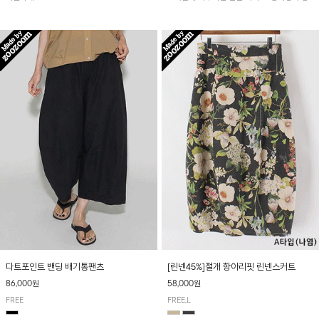
아 여름철 시원하게 착용하기 좋아요~
다트포인트 밴딩 배기통팬츠
[린넨45%]절개 항아리핏 린넨스커트
86,000원
58,000원
FREE
FREE,L