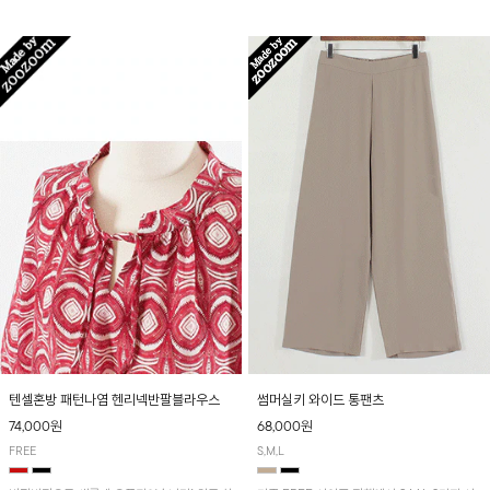
입니다! 유니크한 다트절개 포인트가 돋보이며
산뜻하게 입어보실 거예요~
뒷밴딩으로 편안하게~
텐셀혼방 패턴나염 헨리넥반팔블라우스
썸머실키 와이드 통팬츠
74,000원
68,000원
FREE
S,M,L