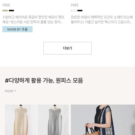
FREE
FREE
시원하고 매끄러운 촉감의 편안한 메모리 팬츠
은은한 비침이 매력적인 오간자 소재의 민소매
예요~멋스러운 사선 핀턱과 볼륨 있는 항아리
블라우스! 가볍고 실키한 텍스처가 고급스러운
핏이 유니크한 아이템!
무드를 더해주며, 벌룬핏 실루엣이 멋스러운
아이템이에요~
더보기
#다양하게 활용 가능, 원피스 모음
more >