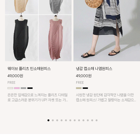
웨이브 플리츠 민소매원피스
냉감 캡소매 나염원피스
49,000원
49,000원
FREE
FREE
은은한 입체감으로 느껴지는 플리츠 디테일
시원한 냉감 원단에 감각적인 나염을 더한
로 고급스러운 분위기가 UP! 자켓 또는 가디
캡소매 원피스! 가볍고 찰랑이는 소재감으로
건과 같이 매치해도 잘 어울린답니다!
쾌적하게 착용되며, 밑단 트임 디테일이 더해
져 활동성을 높였어요~