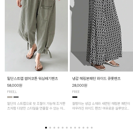
밑단스트랩 썸머코튼 워싱배기팬츠
냉감 헤링본패턴 와이드 큐롯팬츠
58,000원
28,000원
FREE,L
FREE
밑단의 스트랩으로 핏 조절이 가능해 조거팬
찰랑이는 냉감 소재와 세련된 헤링본 패턴이
츠처럼 다양한 스타일을 연출할 수 있는 아
어우러진 와이드 팬츠! 여유로운 실루엣으로
이템! 허리 전체 밴딩과 스트링으로 편안한
활동성이 뛰어나며, 가볍고 시원한 착용감으
착용감이며, 넉넉한 포켓 디테일로 실용성을
로 한여름까지 부담 없이 즐기기 좋은 아이
더했어요~
템입니다.