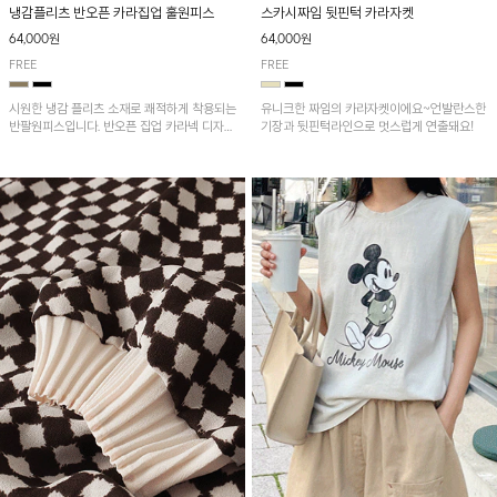
냉감플리츠 반오픈 카라집업 훌원피스
스카시짜임 뒷핀턱 카라자켓
64,000원
64,000원
FREE
FREE
시원한 냉감 플리츠 소재로 쾌적하게 착용되는
유니크한 짜임의 카라자켓이에요~언발란스한
반팔원피스입니다. 반오픈 집업 카라넥 디자인
기장과 뒷핀턱라인으로 멋스럽게 연출돼요!
이 깔끔한 포인트를 더해주며, 자연스럽게 퍼
지는 훌 실루엣이 여성스러운 분위기를 연출해
줘요~