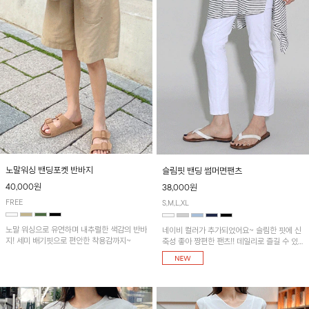
노말워싱 밴딩포켓 반바지
슬림핏 밴딩 썸머면팬츠
40,000원
38,000원
FREE
S,M,L,XL
노말 워싱으로 유연하며 내추럴한 색감의 반바
네이비 컬러가 추가되었어요~ 슬림한 핏에 신
지! 세미 배기핏으로 편안한 착용감까지~
축성 좋아 짱편한 팬츠!! 데일리로 즐길 수 있
는 기본 컬러들로 준비했어요~