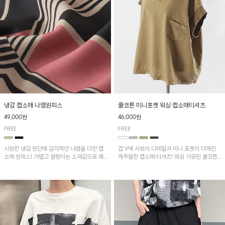
냉감 캡소매 나염원피스
쿨코튼 미니포켓 워싱 캡소매티셔츠
49,000원
46,000원
FREE
FREE
시원한 냉감 원단에 감각적인 나염을 더한 캡
겹 V넥 시보리 디테일과 미니 포켓이 더해진
소매 원피스! 가볍고 찰랑이는 소재감으로 쾌
캐주얼한 캡소매 티셔츠! 워싱 가공된 쿨코튼
적하게 착용되며, 밑단 트임 디테일이 더해져
원단으로 통기성이 좋아 쾌적하게 착용되며 다
활동성을 높였어요~
양한 하의와 매치하기 좋은 아이템입니다~