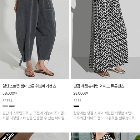
밑단스트랩 썸머코튼 워싱배기팬츠
냉감 헤링본패턴 와이드 큐롯팬츠
58,000원
28,000원
FREE,L
FREE
밑단의 스트랩으로 핏 조절이 가능해 조거팬츠
찰랑이는 냉감 소재와 세련된 헤링본 패턴이
처럼 다양한 스타일을 연출할 수 있는 아이템!
어우러진 와이드 팬츠! 여유로운 실루엣으로
허리 전체 밴딩과 스트링으로 편안한 착용감이
활동성이 뛰어나며, 가볍고 시원한 착용감으로
며, 넉넉한 포켓 디테일로 실용성을 더했어요~
한여름까지 부담 없이 즐기기 좋은 아이템입니
다.