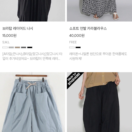
브라탑 레이어드 나시
소프트 언발 카라블라우스
15,000원
40,000원
S,M,L
FREE
[A타입(끈나시),B타입(망고나시)]망고나시 타
레이온+나일론 원단으로 무더운 한여름에도
입이 추가되었어요~ 브라탑이 안쪽에 레이어
시원하게!
드 되어 실용적인 나시!