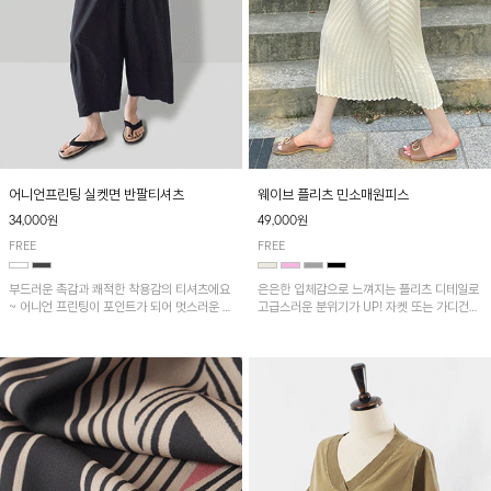
어니언프린팅 실켓면 반팔티셔츠
웨이브 플리츠 민소매원피스
34,000원
49,000원
FREE
FREE
부드러운 촉감과 쾌적한 착용감의 티셔츠에요
은은한 입체감으로 느껴지는 플리츠 디테일로
~ 어니언 프린팅이 포인트가 되어 멋스러운 아
고급스러운 분위기가 UP! 자켓 또는 가디건과
이템!!
같이 매치해도 잘 어울린답니다!