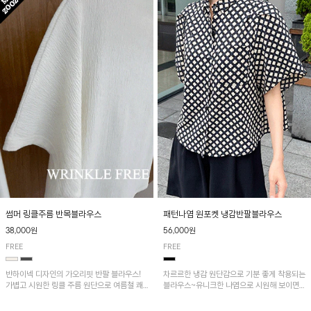
패턴나염 원포켓 냉감반팔블라우스
썸머 링클주름 반목블라우스
56,000원
38,000원
FREE
FREE
차르르한 냉감 원단감으로 기분 좋게 착용되는
반하이넥 디자인의 가오리핏 반팔 블라우스!
블라우스~유니크한 나염으로 시원해 보이면
가볍고 시원한 링클 주름 원단으로 여름철 쾌
서 흐르는 핏이 멋스러운 아이템!
적하게 즐기기 좋은 아이템이에요~