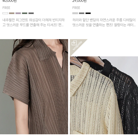
40,000원
29,000원
FREE
FREE
내추럴한 피그먼트 워싱감이 더해져 빈티지하
허리와 밑단 밴딩의 자연스러운 주름 디테일이
고 멋스러운 무드를 연출해 주는 티셔츠! 편안
멋스러운 핏을 연출하는 팬츠! 찰랑이는 레이
한 루즈핏으로 여유롭게 착용하기 좋은 아이템
온 소재로 가볍고 시원하게 착용되며, 여유로
이에요~
운 실루엣으로 활동성이 좋아 데일리 하게 즐
기기 좋은 아이템입니다~