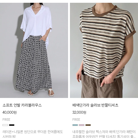
소프트 언발 카라블라우스
배색단가라 슬라브 반팔티셔츠
40,000원
32,000원
FREE
FREE
레이온+나일론 원단으로 무더운 한여름에도
내추럴한 슬라브 텍스처와 배색 단가라 패턴이
시원하게!
조화롭게 어우러진 반팔 티셔츠! 통기성이 좋