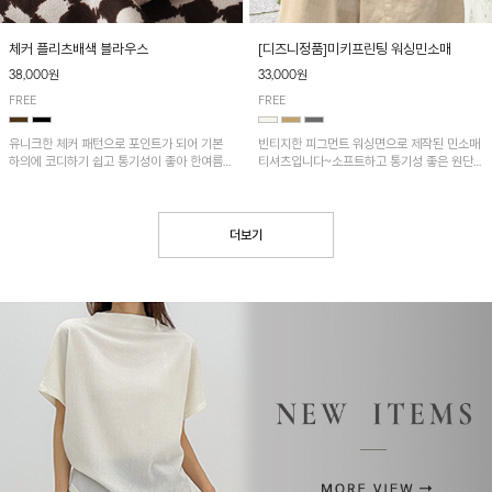
[디즈니정품]미키프린팅 워싱민소매
체커 플리츠배색 블라우스
33,000원
38,000원
FREE
FREE
빈티지한 피그먼트 워싱면으로 제작된 민소매
유니크한 체커 패턴으로 포인트가 되어 기본
티셔츠입니다~소프트하고 통기성 좋은 원단
하의에 코디하기 쉽고 통기성이 좋아 한여름에
으로 편안하면서 유니크한 프린팅이 POINT!
도 시원하게 착용하기 좋답니다~
더보기