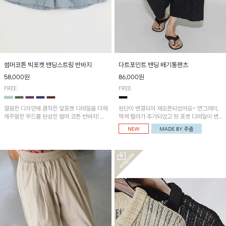
썸머코튼 빅포켓 밴딩스트링 반바지
다트포인트 밴딩 배기통팬츠
58,000원
86,000원
FREE
FREE
깔끔한 디자인에 큼직한 앞포켓 디테일을 더해
원단이 변경되어 재오픈되었어요~ 연그레이,
캐주얼한 무드를 완성한 썸머 코튼 반바지! 허
먹색 컬러가 추가되었고 뒷 포켓 디테일이 변
리 밴딩과 스트링으로 편안한 핏을 연출하며,
경되었습니다~가볍고 시원하게 착용되는 배
가볍고 쾌적한 착용감으로 여름 시즌 내내 데
기통팬츠! 허리밴딩과 여유로운 통으로 편안해
일리 하게 활용하기 좋아요~
매일 손이 자주 갈 아이템!