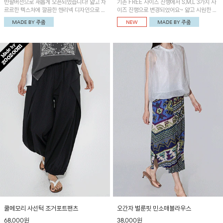
반팔버전으로 새롭게 오픈되었습니다! 얇고 차
기존 FREE 사이즈 진행에서 S,M,L 3가지 사
르르한 텍스처에 깔끔한 헨리넥 디자인으로 제
이즈 진행으로 변경되었어요~ 얇고 시원한 원
작된 블라우스예요~볼륨감있는 소매 셔링과
단으로 제작된 와이드팬츠! 베이직한 디자인으
세련된 나염패턴으로 유니크한 매력 UP!
로 코디 활용도가 높은 아이템이에요~
쿨메모리 사선턱 조거포트팬츠
오간자 벌룬핏 민소매블라우스
68,000원
38,000원