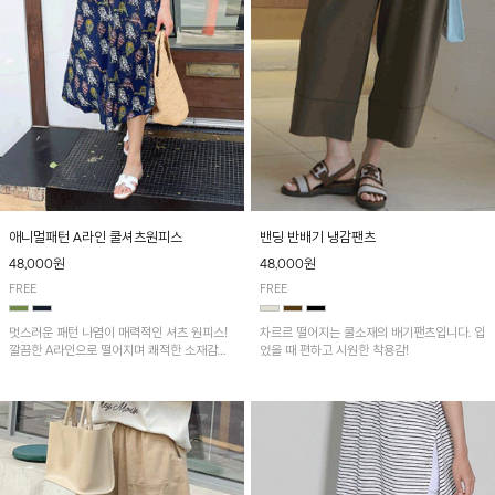
애니멀패턴 A라인 쿨셔츠원피스
밴딩 반배기 냉감팬츠
48,000원
48,000원
FREE
FREE
멋스러운 패턴 나염이 매력적인 셔츠 원피스!
차르르 떨어지는 쿨소재의 배기팬츠입니다. 입
깔끔한 A라인으로 떨어지며 쾌적한 소재감으
었을 때 편하고 시원한 착용감!
로 산뜻하게 착용돼요~