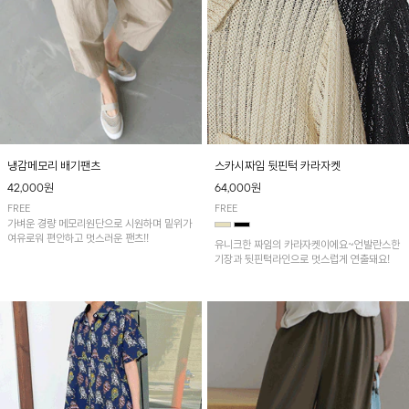
냉감메모리 배기팬츠
스카시짜임 뒷핀턱 카라자켓
42,000원
64,000원
FREE
FREE
가벼운 경량 메모리원단으로 시원하며 밑위가
여유로워 편안하고 멋스러운 팬츠!!
유니크한 짜임의 카라자켓이에요~언발란스한
기장과 뒷핀턱라인으로 멋스럽게 연출돼요!