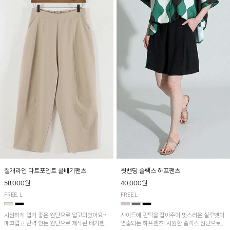
절개라인 다트포인트 쿨배기팬츠
뒷밴딩 슬랙스 하프팬츠
58,000원
40,000원
FREE, L
FREE,L
시원하게 입기 좋은 원단으로 입고되었어요~
사이드에 핀턱을 잡아주어 멋스러운 실루엣이
매끄럽고 탄력 있는 원단으로 제작된 배기팬츠
연출되는 하프팬츠! 시원한 슬랙스 원단으로