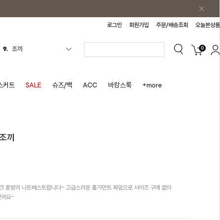
로그인
회원가입
주문/배송조회
오늘본상품
0
10.
자켓
1.
원피스
2.
블라우스
스커트
SALE
슈즈/백
ACC
바캉스룩
+more
3.
나시
4.
티셔츠
5.
플리츠
픈조끼
6.
나시원피스
7.
치마반바지
8.
바지
크 혼방의 니트베스트랍니다~ 고급스러운 홀가먼트 짜임으로 사이즈 구애 없이
9.
조끼
었어요~