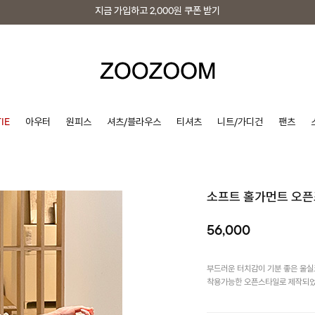
지금 가입하고
2,000원
쿠폰 받기
지금 가입하고
2,000원
쿠폰 받기
IE
아우터
원피스
셔츠/블라우스
티셔츠
니트/가디건
팬츠
소프트 홀가먼트 오
56,000
부드러운 터치감이 기분 좋은 울실
착용가능한 오픈스타일로 제작되