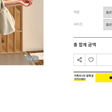
색상
사이즈
총 합계 금액
/
1
3