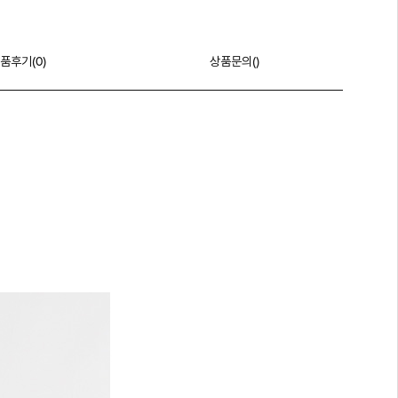
품후기(
0
)
상품문의()