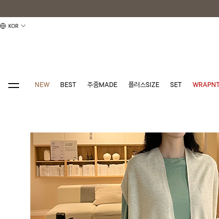
KOR
NEW
BEST
주줌MADE
플러스SIZE
SET
WRAPNT