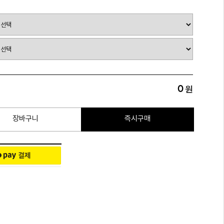
0
원
장바구니
즉시구매