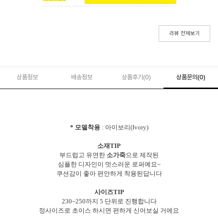
리뷰 전체보기
상품정보
배송정보
상품후기(
0
)
상품문의
(0)
* 모델착용
: 아이보리(Ivory)
소재TIP
부드럽고 유연한
소가죽
으로 제작된
심플한 디자인이 멋스러운 로퍼예요~
쿠션감이 좋아 편안하게 착용된답니다
사이즈TIP
230~250까지 5 단위로 진행합니다
정사이즈로 초이스 하시면 편하게 신어보실 거에요