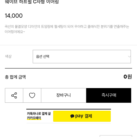
웨이브 하프펄 C자형 이어링
14,000
곡선의 물결모양 디자인의 트임링에 펄세팅이 되어 우아하고 클래식한 분위기를 연출해주는
이어링이에요~
색상
0
원
총 합계 금액
장바구니
즉시구매