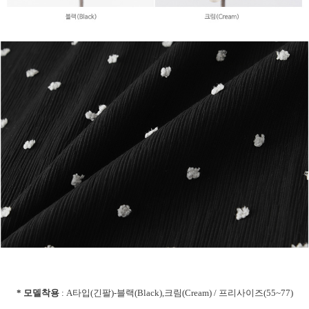
* 모델착용
: A타입(긴팔)-블랙(Black),크림(Cream) / 프리사이즈(55~77)