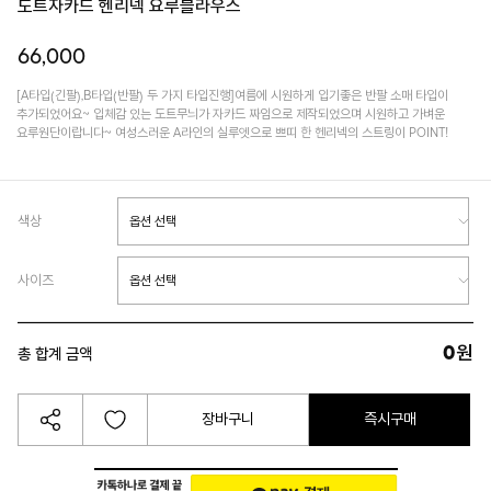
도트자카드 헨리넥 요루블라우스
66,000
[A타입(긴팔),B타입(반팔) 두 가지 타입진행]여름에 시원하게 입기좋은 반팔 소매 타입이
추가되었어요~ 입체감 있는 도트무늬가 자카드 짜임으로 제작되었으며 시원하고 가벼운
요루원단이랍니다~ 여성스러운 A라인의 실루엣으로 쁘띠 한 헨리넥의 스트링이 POINT!
색상
사이즈
0
원
총 합계 금액
장바구니
즉시구매