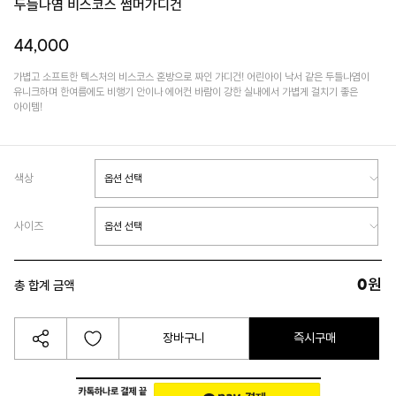
두들나염 비스코스 썸머가디건
44,000
가볍고 소프트한 텍스처의 비스코스 혼방으로 짜인 가디건! 어린아이 낙서 같은 두들나염이
유니크하며 한여름에도 비행기 안이나 에어컨 바람이 강한 실내에서 가볍게 걸치기 좋은
아이템!
색상
사이즈
0
원
총 합계 금액
장바구니
즉시구매