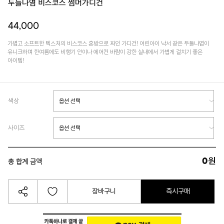
두들나염 비스코스 썸머가디건
44,000
가볍고 소프트한 텍스처의 비스코스 혼방으로 짜인 가디건! 어린아이 낙서 같은 두들나염이
유니크하며 한여름에도 비행기 안이나 에어컨 바람이 강한 실내에서 가볍게 걸치기 좋은
아이템!
색상
사이즈
0
원
총 합계 금액
장바구니
즉시구매