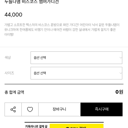
두들나염 비스코스 썸머가디건
44,000
가볍고 소프트한 텍스처의 비스코스 혼방으로 짜인 가디건! 어린아이 낙서 같은 두들나염이
유니크하며 한여름에도 비행기 안이나 에어컨 바람이 강한 실내에서 가볍게 걸치기 좋은
아이템!
색상
사이즈
0
원
총 합계 금액
장바구니
즉시구매