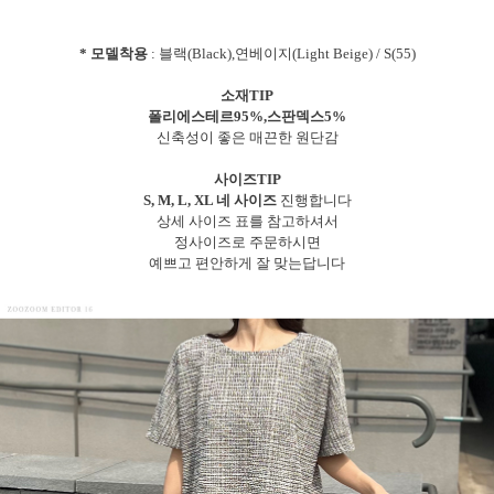
* 모델착용
: 블랙(Black),연베이지(Light Beige) / S(55)
소재TIP
폴리에스테르95%,스판덱스5%
신축성이 좋은 매끈한 원단감
사이즈TIP
S, M, L, XL 네 사이즈
진행합니다
상세 사이즈 표를 참고하셔서
정사이즈로 주문하시면
예쁘고 편안하게 잘 맞는답니다