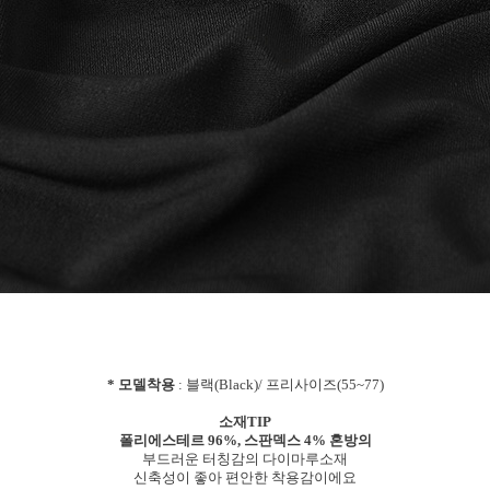
* 모델착용
: 블랙(Black)/ 프리사이즈(55~77)
소재TIP
폴리에스테르 96%, 스판덱스 4% 혼방의
부드러운 터칭감의 다이마루소재
신축성이 좋아 편안한 착용감이에요