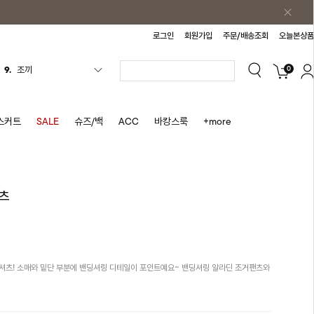
로그인
회원가입
주문/배송조회
오늘본상품
0
9.
조끼
10.
자켓
1.
원피스
스커트
SALE
슈즈/백
ACC
바캉스룩
+more
2.
블라우스
3.
나시
4.
티셔츠
츠
5.
플리츠
6.
나시원피스
7.
치마반바지
셔츠! 소매와 밑단 부분에 밴딩셔링 디테일이 포인트예요~ 밴딩셔링 알라딘 조거팬츠와
8.
바지