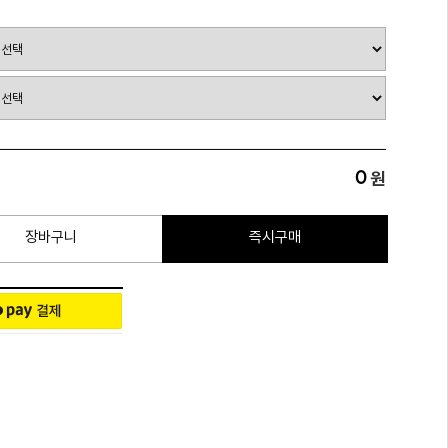
0
원
장바구니
즉시구매