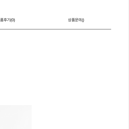
품후기(
0
)
상품문의()