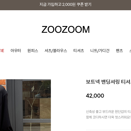
지금 가입하고
2,000원
쿠폰 받기
지금 가입하고
2,000원
쿠폰 받기
IE
아우터
원피스
셔츠/블라우스
티셔츠
니트/가디건
팬츠
보트넥 밴딩셔링 티셔
42,000
신축성 좋고 부드러운 원단감의 티
함께 코디하시면 더욱 멋스러워요!