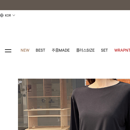
KOR
NEW
BEST
주줌MADE
플러스SIZE
SET
WRAPNT