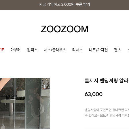
지금 가입하고
2,000원
쿠폰 받기
지금 가입하고
2,000원
쿠폰 받기
IE
아우터
원피스
셔츠/블라우스
티셔츠
니트/가디건
팬츠
쿨저지 밴딩셔링 알라
63,000
밴딩셔링이 포인트인 유니크한 디
수 있어요~ 보트넥 밴딩셔링 티셔