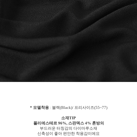
* 모델착용
: 블랙(Black)/ 프리사이즈(55~77)
소재TIP
폴리에스테르 96%, 스판덱스 4% 혼방의
부드러운 터칭감의 다이마루소재
신축성이 좋아 편안한 착용감이에요