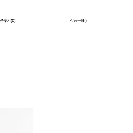
품후기(
0
)
상품문의()