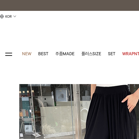
KOR
NEW
BEST
주줌MADE
플러스SIZE
SET
WRAPNT