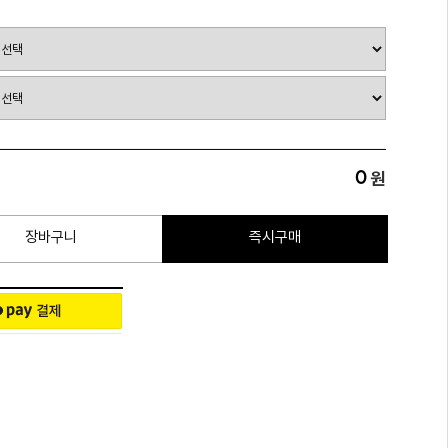
0
원
장바구니
즉시구매