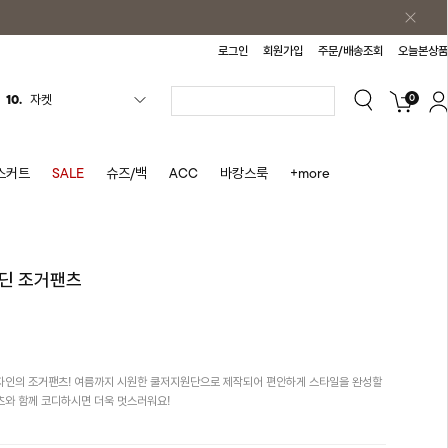
로그인
회원가입
주문/배송조회
오늘본상품
0
10.
자켓
1.
원피스
2.
블라우스
스커트
SALE
슈즈/백
ACC
바캉스룩
+more
3.
나시
4.
티셔츠
5.
플리츠
딘 조거팬츠
6.
나시원피스
7.
치마반바지
8.
바지
자인의 조거팬츠! 여름까지 시원한 쿨저지원단으로 제작되어 편안하게 스타일을 완성할
9.
조끼
츠와 함께 코디하시면 더욱 멋스러워요!