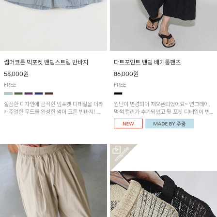
썸머코튼 빅포켓 밴딩스트링 반바지
다트포인트 밴딩 배기통팬츠
58,000원
86,000원
FREE
FREE
깔끔한 디자인에 큼직한 앞포켓 디테일을 더해
원단이 변경되어 재오픈되었어요~ 연그레이,
캐주얼한 무드를 완성한 썸머 코튼 반바지! 허
먹색 컬러가 추가되었고 뒷 포켓 디테일이 변
리 밴딩과 스트링으로 편안한 핏을 연출하며,
경되었습니다~가볍고 시원하게 착용되는 배
가볍고 쾌적한 착용감으로 여름 시즌 내내 데
기통팬츠! 허리밴딩과 여유로운 통으로 편안해
일리 하게 활용하기 좋아요~
매일 손이 자주 갈 아이템!