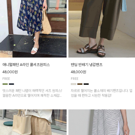
애니멀패턴 A라인 쿨셔츠원피스
밴딩 반배기 냉감팬츠
48,000원
48,000원
FREE
FREE
멋스러운 패턴 나염이 매력적인 셔츠 원피스!
차르르 떨어지는 쿨소재의 배기팬츠입니다. 입
깔끔한 A라인으로 떨어지며 쾌적한 소재감으
었을 때 편하고 시원한 착용감!
로 산뜻하게 착용돼요~