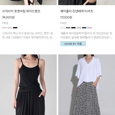
시어서커 포켓셔링 와이드팬츠
페이즐리 린넨배색 티셔츠
74,000원
17,000원
FREE
FREE
시어서커 텍스처가 돋보이는 와이드 팬츠! 포
새롭게 화이트&먹색 컬러가 추가되었어요! 화
켓 셔링 디테일이 더해져 캐주얼하면서도 은은
이트컬러 앞부분 배색컬러가 변경되었어요~
한 포인트를 연출하며, 여유로운 와이드 핏으
중앙 린넨배색으로 유니크하면서 페이즐리 패
로 편안하고 멋스러운 실루엣을 완성해 줍니
턴으로 감각적인 분위기를 연출이 가능한 티셔
다. 가볍고 쾌적한 착용감으로 여름철 데일리
츠!
아이템으로 활용하기 좋아요~