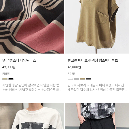
냉감 캡소매 나염원피스
쿨코튼 미니포켓 워싱 캡소매티셔츠
49,000원
46,000원
FREE
FREE
시원한 냉감 원단에 감각적인 나염을 더한 캡
겹 V넥 시보리 디테일과 미니 포켓이 더해진
소매 원피스! 가볍고 찰랑이는 소재감으로 쾌
캐주얼한 캡소매 티셔츠! 워싱 가공된 쿨코튼
적하게 착용되며, 밑단 트임 디테일이 더해져
원단으로 통기성이 좋아 쾌적하게 착용되며 다
활동성을 높였어요~
양한 하의와 매치하기 좋은 아이템입니다~