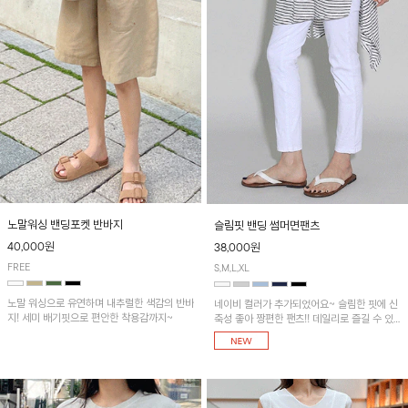
노말워싱 밴딩포켓 반바지
슬림핏 밴딩 썸머면팬츠
40,000원
38,000원
FREE
S,M,L,XL
노말 워싱으로 유연하며 내추럴한 색감의 반바
네이비 컬러가 추가되었어요~ 슬림한 핏에 신
지! 세미 배기핏으로 편안한 착용감까지~
축성 좋아 짱편한 팬츠!! 데일리로 즐길 수 있
는 기본 컬러들로 준비했어요~