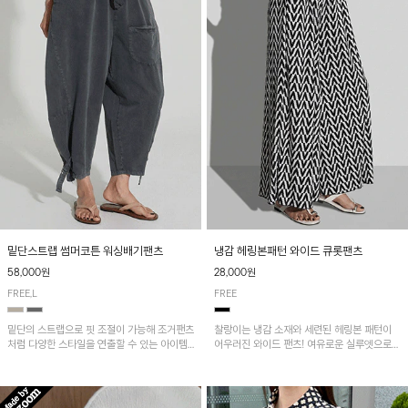
밑단스트랩 썸머코튼 워싱배기팬츠
냉감 헤링본패턴 와이드 큐롯팬츠
58,000원
28,000원
FREE,L
FREE
밑단의 스트랩으로 핏 조절이 가능해 조거팬츠
찰랑이는 냉감 소재와 세련된 헤링본 패턴이
처럼 다양한 스타일을 연출할 수 있는 아이템!
어우러진 와이드 팬츠! 여유로운 실루엣으로
허리 전체 밴딩과 스트링으로 편안한 착용감이
활동성이 뛰어나며, 가볍고 시원한 착용감으로
며, 넉넉한 포켓 디테일로 실용성을 더했어요~
한여름까지 부담 없이 즐기기 좋은 아이템입니
다.