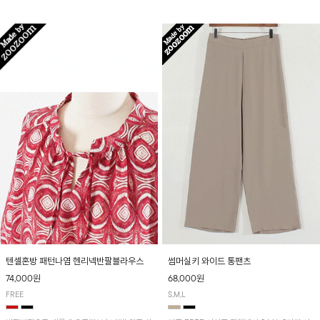
입니다! 유니크한 다트절개 포인트가 돋보이며
산뜻하게 입어보실 거예요~
뒷밴딩으로 편안하게~
텐셀혼방 패턴나염 헨리넥반팔블라우스
썸머실키 와이드 통팬츠
74,000원
68,000원
FREE
S,M,L