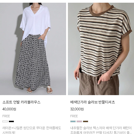
소프트 언발 카라블라우스
배색단가라 슬라브 반팔티셔츠
40,000원
32,000원
FREE
FREE
레이온+나일론 원단으로 무더운 한여름에도
내추럴한 슬라브 텍스처와 배색 단가라 패턴이
시원하게!
조화롭게 어우러진 반팔 티셔츠! 통기성이 좋