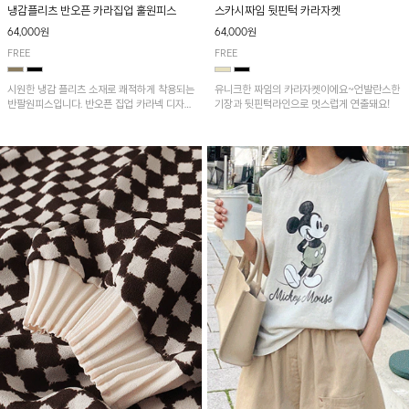
냉감플리츠 반오픈 카라집업 훌원피스
스카시짜임 뒷핀턱 카라자켓
64,000원
64,000원
FREE
FREE
시원한 냉감 플리츠 소재로 쾌적하게 착용되는
유니크한 짜임의 카라자켓이에요~언발란스한
반팔원피스입니다. 반오픈 집업 카라넥 디자인
기장과 뒷핀턱라인으로 멋스럽게 연출돼요!
이 깔끔한 포인트를 더해주며, 자연스럽게 퍼
지는 훌 실루엣이 여성스러운 분위기를 연출해
줘요~