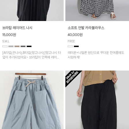
브라탑 레이어드 나시
소프트 언발 카라블라우스
15,000원
40,000원
S,M,L
FREE
[A타입(끈나시),B타입(망고나시)]망고나시 타
레이온+나일론 원단으로 무더운 한여름에도
입이 추가되었어요~ 브라탑이 안쪽에 레이어
시원하게!
드 되어 실용적인 나시!