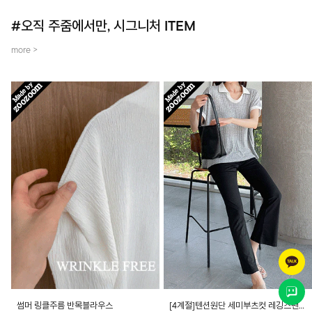
#오직 주줌에서만, 시그니처 ITEM
more >
썸머 링클주름 반목블라우스
[4계절]텐션원단 세미부츠컷 레깅스팬