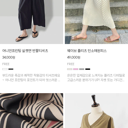
어니언프린팅 실켓면 반팔티셔츠
웨이브 플리츠 민소매원피스
34,000원
49,000원
FREE
FREE
부드러운 촉감과 쾌적한 착용감의 티셔츠에요
은은한 입체감으로 느껴지는 플리츠 디테일로
~ 어니언 프린팅이 포인트가 되어 멋스러운 아
고급스러운 분위기가 UP! 자켓 또는 가디건과
이템!!
같이 매치해도 잘 어울린답니다!