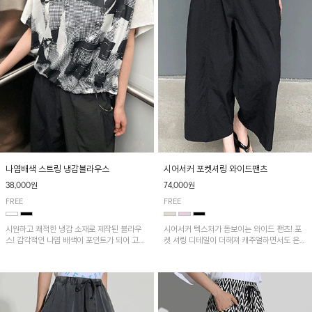
나염배색 스트링 냉감블라우스
시어서커 포켓셔링 와이드팬츠
38,000원
74,000원
FREE
FREE
시원하고 쾌적한 냉감 소재로 제작된 블라우
시어서커 텍스처가 돋보이는 와이드 팬츠! 포
스! 감각적인 나염 배색이 포인트가 되어 고급
켓 셔링 디테일이 더해져 캐주얼하면서도 은은
스럽고 세련된 분위기를 연출하며, 스트링 디
한 포인트를 연출하며, 여유로운 와이드 핏으
테일로 핏 조절이 가능해 다양한 실루엣으로
로 편안하고 멋스러운 실루엣을 완성해 줍니
착용 가능합니다~
다. 가볍고 쾌적한 착용감으로 여름철 데일리
아이템으로 활용하기 좋아요~