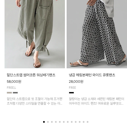
밑단스트랩 썸머코튼 워싱배기팬츠
냉감 헤링본패턴 와이드 큐롯팬츠
58,000원
28,000원
FREE,L
FREE
밑단의 스트랩으로 핏 조절이 가능해 조거팬
찰랑이는 냉감 소재와 세련된 헤링본 패턴이
츠처럼 다양한 스타일을 연출할 수 있는 아
어우러진 와이드 팬츠! 여유로운 실루엣으로
이템! 허리 전체 밴딩과 스트링으로 편안한
활동성이 뛰어나며, 가볍고 시원한 착용감으
착용감이며, 넉넉한 포켓 디테일로 실용성을
로 한여름까지 부담 없이 즐기기 좋은 아이
더했어요~
템입니다.