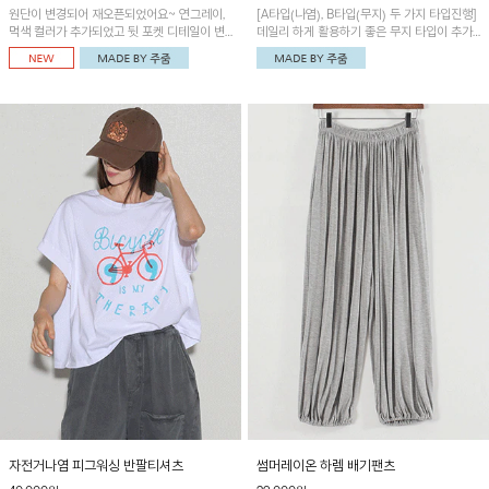
원단이 변경되어 재오픈되었어요~ 연그레이,
[A타입(나염), B타입(무지) 두 가지 타입진행]
먹색 컬러가 추가되었고 뒷 포켓 디테일이 변
데일리 하게 활용하기 좋은 무지 타입이 추가
경되었습니다~가볍고 시원하게 착용되는 배
되었어요~ 볼륨감 있는 항아리핏 실루엣이 유
기통팬츠! 허리밴딩과 여유로운 통으로 편안해
니크하며 포켓디테일이 POINT!
매일 손이 자주 갈 아이템!
자전거나염 피그워싱 반팔티셔츠
썸머레이온 하렘 배기팬츠