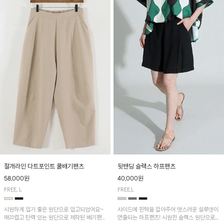
절개라인 다트포인트 쿨배기팬츠
뒷밴딩 슬랙스 하프팬츠
58,000원
40,000원
FREE, L
FREE,L
시원하게 입기 좋은 원단으로 입고되었어요~
사이드에 핀턱을 잡아주어 멋스러운 실루엣이
매끄럽고 탄력 있는 원단으로 제작된 배기팬츠
연출되는 하프팬츠! 시원한 슬랙스 원단으로