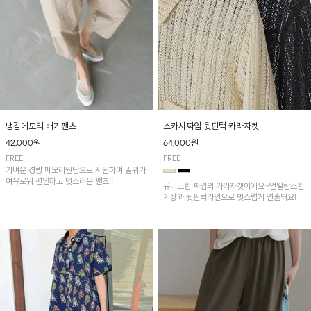
냉감메모리 배기팬츠
스카시짜임 뒷핀턱 카라자켓
42,000원
64,000원
FREE
FREE
가벼운 경량 메모리원단으로 시원하며 밑위가
여유로워 편안하고 멋스러운 팬츠!!
유니크한 짜임의 카라자켓이에요~언발란스한
기장과 뒷핀턱라인으로 멋스럽게 연출돼요!