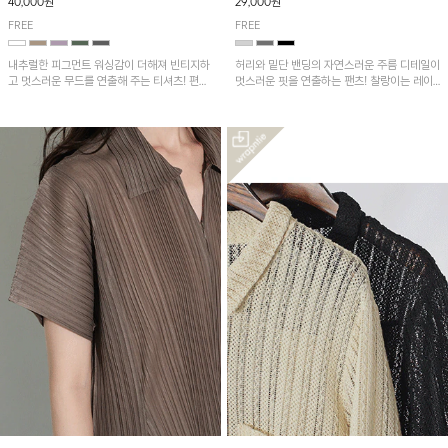
40,000원
29,000원
FREE
FREE
내추럴한 피그먼트 워싱감이 더해져 빈티지하
허리와 밑단 밴딩의 자연스러운 주름 디테일이
고 멋스러운 무드를 연출해 주는 티셔츠! 편안
멋스러운 핏을 연출하는 팬츠! 찰랑이는 레이
한 루즈핏으로 여유롭게 착용하기 좋은 아이템
온 소재로 가볍고 시원하게 착용되며, 여유로
이에요~
운 실루엣으로 활동성이 좋아 데일리 하게 즐
기기 좋은 아이템입니다~