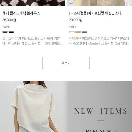
[디즈니정품]미키프린팅 워싱민소매
체커 플리츠배색 블라우스
33,000원
38,000원
FREE
FREE
빈티지한 피그먼트 워싱면으로 제작된 민소매
유니크한 체커 패턴으로 포인트가 되어 기본
티셔츠입니다~소프트하고 통기성 좋은 원단
하의에 코디하기 쉽고 통기성이 좋아 한여름에
으로 편안하면서 유니크한 프린팅이 POINT!
도 시원하게 착용하기 좋답니다~
더보기