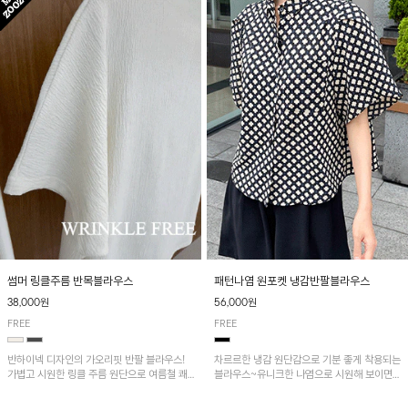
패턴나염 원포켓 냉감반팔블라우스
썸머 링클주름 반목블라우스
56,000원
38,000원
FREE
FREE
차르르한 냉감 원단감으로 기분 좋게 착용되는
반하이넥 디자인의 가오리핏 반팔 블라우스!
블라우스~유니크한 나염으로 시원해 보이면
가볍고 시원한 링클 주름 원단으로 여름철 쾌
서 흐르는 핏이 멋스러운 아이템!
적하게 즐기기 좋은 아이템이에요~