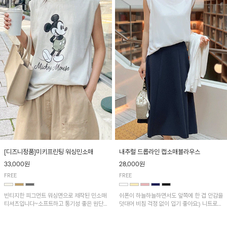
[디즈니정품]미키프린팅 워싱민소매
내추럴 드롭라인 캡소매블라우스
33,000원
28,000원
FREE
FREE
빈티지한 피그먼트 워싱면으로 제작된 민소매
쉬폰이 하늘하늘하면서도 앞쪽에 한 겹 안감을
티셔츠입니다~소프트하고 통기성 좋은 원단
덧대어 비침 걱정 없이 입기 좋아요:) 니트로
으로 편안하면서 유니크한 프린팅이 POINT!
배색된 어깨 캡소매가 자연스럽게 감싸주어 세
련된 무드를 연출 해준답니다~