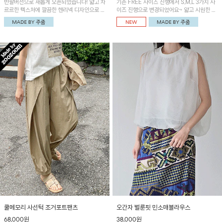
반팔버전으로 새롭게 오픈되었습니다! 얇고 차
기존 FREE 사이즈 진행에서 S,M,L 3가지 사
르르한 텍스처에 깔끔한 헨리넥 디자인으로 제
이즈 진행으로 변경되었어요~ 얇고 시원한 원
작된 블라우스예요~볼륨감있는 소매 셔링과
단으로 제작된 와이드팬츠! 베이직한 디자인으
세련된 나염패턴으로 유니크한 매력 UP!
로 코디 활용도가 높은 아이템이에요~
쿨메모리 사선턱 조거포트팬츠
오간자 벌룬핏 민소매블라우스
68,000원
38,000원