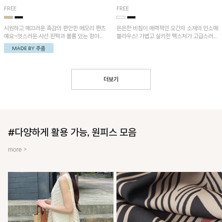
FREE
FREE
시원하고 매끄러운 촉감의 편안한 메모리 팬츠
은은한 비침이 매력적인 오간자 소재의 민소매
예요~멋스러운 사선 핀턱과 볼륨 있는 항아리
블라우스! 가볍고 실키한 텍스처가 고급스러운
핏이 유니크한 아이템!
무드를 더해주며, 벌룬핏 실루엣이 멋스러운
아이템이에요~
더보기
#다양하게 활용 가능, 원피스 모음
more >