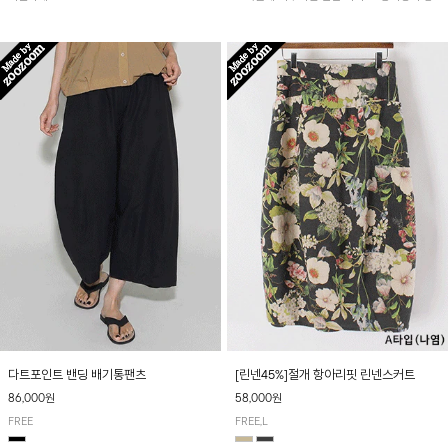
아 여름철 시원하게 착용하기 좋아요~
다트포인트 밴딩 배기통팬츠
[린넨45%]절개 항아리핏 린넨스커트
86,000원
58,000원
FREE
FREE,L