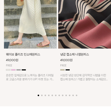
웨이브 플리츠 민소매원피스
냉감 캡소매 나염원피스
49,000원
49,000원
FREE
FREE
은은한 입체감으로 느껴지는 플리츠 디테일
시원한 냉감 원단에 감각적인 나염을 더한
로 고급스러운 분위기가 UP! 자켓 또는 가디
캡소매 원피스! 가볍고 찰랑이는 소재감으로
건과 같이 매치해도 잘 어울린답니다!
쾌적하게 착용되며, 밑단 트임 디테일이 더해
져 활동성을 높였어요~