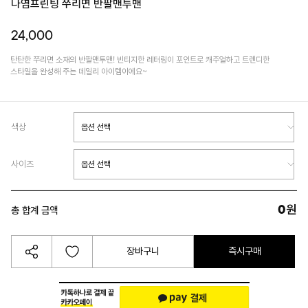
나염프린팅 쭈리면 반팔맨투맨
24,000
탄탄한 쭈리면 소재의 반팔맨투맨! 빈티지한 레터링이 포인트로 캐주얼하고 트렌디한
스타일을 완성해 주는 데일리 아이템이에요~
색상
사이즈
0
원
총 합계 금액
장바구니
즉시구매