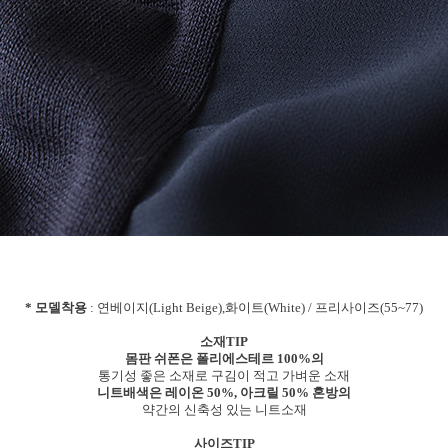
* 모델착용
: 연베이지(Light Beige),화이트(White) / 프리사이즈(55~77)
소재TIP
몸판 쉬폰은 폴리에스테르 100%의
통기성 좋은 소재로 구김이 적고 가벼운 소재
니트배색은 레이온 50%, 아크릴 50% 혼방의
약간의 신축성 있는 니트소재
사이즈TIP