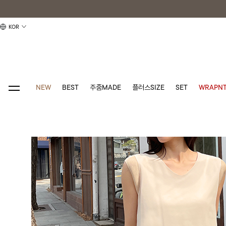
KOR
NEW
BEST
주줌MADE
플러스SIZE
SET
WRAPNT