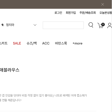
로그인
회원가입
주문/배송조회
오늘본상품
0
10.
바스락원피스
1.
원피스
2.
블라우스
스커트
SALE
슈즈/백
ACC
바캉스룩
+more
3.
나시
4.
스커트
5.
반바지
소매블라우스
6.
여름티
7.
가디건
8.
셔츠
겹 안감을 덧대어 비침 걱정 없이 입기 좋아요:) 니트로 배색된 어깨 캡소매가
9.
청치마
를 연출 해준답니다~