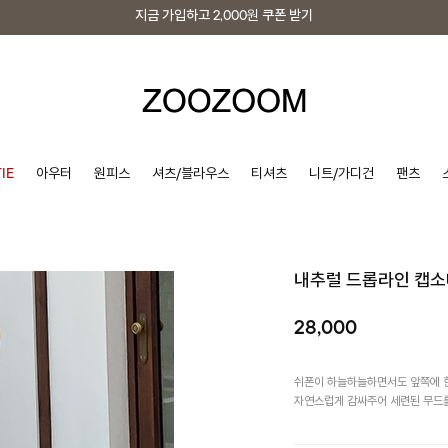
지금 가입하고
2,000원
쿠폰 받기
지금 가입하고
2,000원
쿠폰 받기
IE
아우터
원피스
셔츠/블라우스
티셔츠
니트/가디건
팬츠
내추럴 드롭라인 캡
28,000
쉬폰이 하늘하늘하면서도 앞쪽에 한 
자연스럽게 감싸주어 세련된 무드