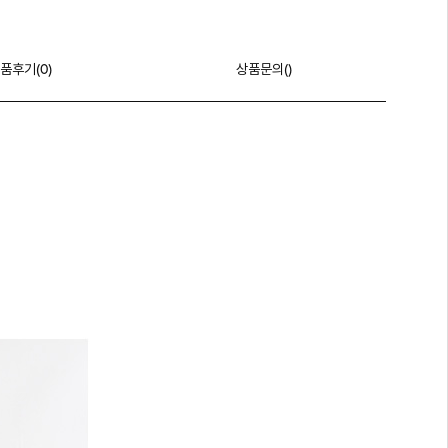
품후기(
0
)
상품문의()