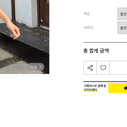
색상
사이즈
총 합계 금액
/
1
4