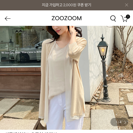
지금 가입하고
2,000원
쿠폰 받기
0
1
/
4