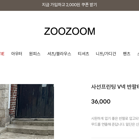
지금 가입하고
2,000원
쿠폰 받기
지금 가입하고
2,000원
쿠폰 받기
IE
아우터
원피스
셔츠/블라우스
티셔츠
니트/가디건
팬츠
사선프린팅 V넥 반팔
36,000
시원하게 입기 좋은 반팔로 입고되
무드를 연출해 준답니다. 밑단은 