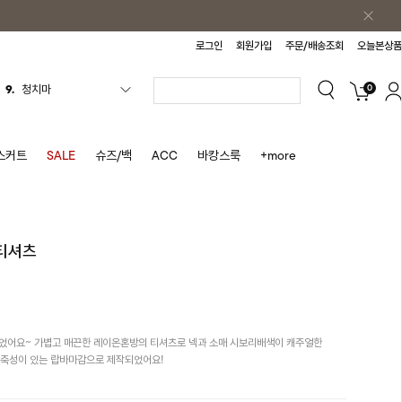
로그인
회원가입
주문/배송조회
오늘본상품
0
10.
바스락원피스
1.
원피스
2.
블라우스
스커트
SALE
슈즈/백
ACC
바캉스룩
+more
3.
나시
4.
스커트
5.
반바지
티셔츠
6.
여름티
7.
가디건
8.
셔츠
었어요~ 가볍고 매끈한 레이온혼방의 티셔츠로 넥과 소매 시보리배색이 캐주얼한
9.
청치마
신축성이 있는 랍바마감으로 제작되었어요!