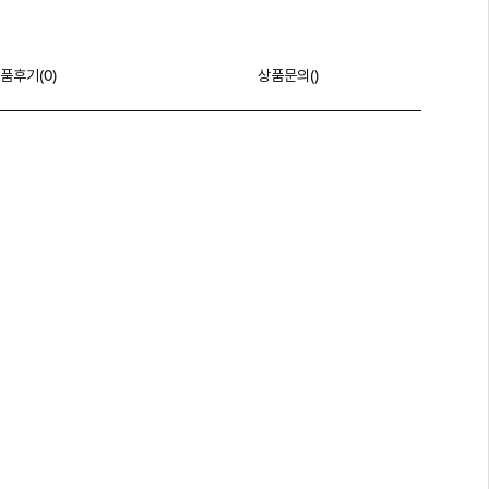
품후기(
0
)
상품문의()