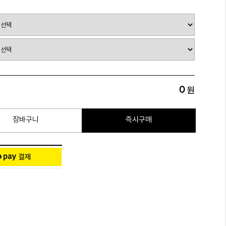
0
원
장바구니
즉시구매