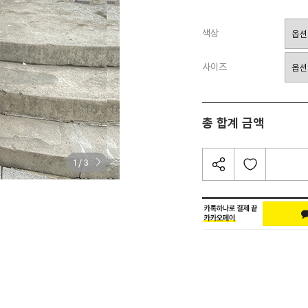
색상
사이즈
총 합계 금액
/
1
3