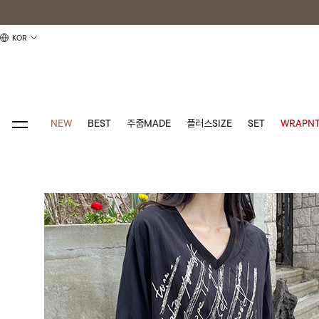
KOR
NEW
BEST
주줌MADE
플러스SIZE
SET
WRAPNT