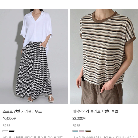
소프트 언발 카라블라우스
배색단가라 슬라브 반팔티셔츠
40,000원
32,000원
FREE
FREE