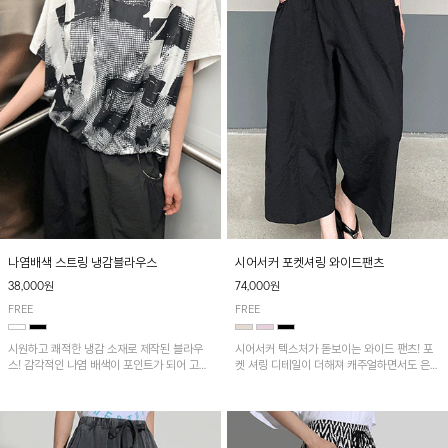
나염배색 스트링 냉감블라우스
시어서커 포켓셔링 와이드팬츠
38,000원
74,000원
FREE
FREE
시원하고 쾌적한 냉감 소재로 제작된 블라우
시어서커 텍스처가 돋보이는 와이드 팬츠! 포
스! 감각적인 나염 배색이 포인트가 되어 고급
켓 셔링 디테일이 더해져 캐주얼하면서도 은은
스럽고 세련된 분위기를 연출하며, 스트링 디
한 포인트를 연출하며, 여유로운 와이드 핏으
테일로 핏 조절이 가능해 다양한 실루엣으로
로 편안하고 멋스러운 실루엣을 완성해 줍니
착용 가능합니다~
다. 가볍고 쾌적한 착용감으로 여름철 데일리
아이템으로 활용하기 좋아요~