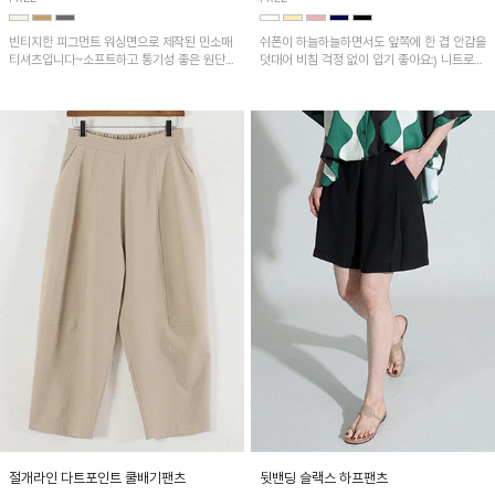
빈티지한 피그먼트 워싱면으로 제작된 민소매
쉬폰이 하늘하늘하면서도 앞쪽에 한 겹 안감을
티셔츠입니다~소프트하고 통기성 좋은 원단
덧대어 비침 걱정 없이 입기 좋아요:) 니트로
으로 편안하면서 유니크한 프린팅이 POINT!
배색된 어깨 캡소매가 자연스럽게 감싸주어 세
련된 무드를 연출 해준답니다~
절개라인 다트포인트 쿨배기팬츠
뒷밴딩 슬랙스 하프팬츠