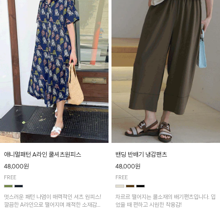
애니멀패턴 A라인 쿨셔츠원피스
밴딩 반배기 냉감팬츠
48,000원
48,000원
FREE
FREE
멋스러운 패턴 나염이 매력적인 셔츠 원피스!
차르르 떨어지는 쿨소재의 배기팬츠입니다. 입
깔끔한 A라인으로 떨어지며 쾌적한 소재감으
었을 때 편하고 시원한 착용감!
로 산뜻하게 착용돼요~