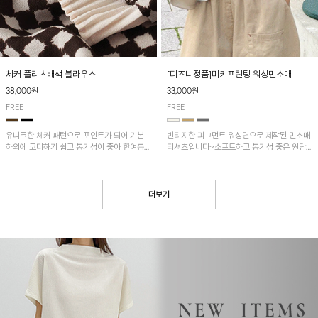
[디즈니정품]미키프린팅 워싱민소매
체커 플리츠배색 블라우스
33,000원
38,000원
FREE
FREE
빈티지한 피그먼트 워싱면으로 제작된 민소매
유니크한 체커 패턴으로 포인트가 되어 기본
티셔츠입니다~소프트하고 통기성 좋은 원단
하의에 코디하기 쉽고 통기성이 좋아 한여름에
으로 편안하면서 유니크한 프린팅이 POINT!
도 시원하게 착용하기 좋답니다~
더보기