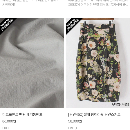
레이온+나일론 원단으로 무더운 한여름에도
내추럴한 슬라브 텍스처와 배색 단가라 패턴이
시원하게!
조화롭게 어우러진 반팔 티셔츠! 통기성이 좋
아 여름철 시원하게 착용하기 좋아요~
다트포인트 밴딩 배기통팬츠
[린넨45%]절개 항아리핏 린넨스커트
86,000원
58,000원
FREE
FREE,L