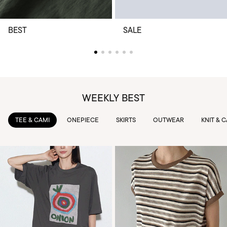
BEST
SALE
WEEKLY BEST
TEE & CAMI
ONEPIECE
SKIRTS
OUTWEAR
KNIT & 