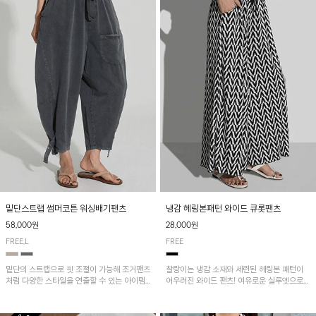
밑단스트랩 썸머코튼 워싱배기팬츠
냉감 헤링본패턴 와이드 큐롯팬츠
58,000원
28,000원
FREE,L
FREE
밑단의 스트랩으로 핏 조절이 가능해 조거팬츠
찰랑이는 냉감 소재와 세련된 헤링본 패턴이
처럼 다양한 스타일을 연출할 수 있는 아이템!
어우러진 와이드 팬츠! 여유로운 실루엣으로
허리 전체 밴딩과 스트링으로 편안한 착용감이
활동성이 뛰어나며, 가볍고 시원한 착용감으로
며, 넉넉한 포켓 디테일로 실용성을 더했어요~
한여름까지 부담 없이 즐기기 좋은 아이템입니
다.