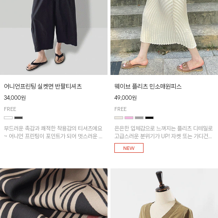
어니언프린팅 실켓면 반팔티셔츠
웨이브 플리츠 민소매원피스
34,000원
49,000원
FREE
FREE
부드러운 촉감과 쾌적한 착용감의 티셔츠에요
은은한 입체감으로 느껴지는 플리츠 디테일로
~ 어니언 프린팅이 포인트가 되어 멋스러운 아
고급스러운 분위기가 UP! 자켓 또는 가디건과
이템!!
같이 매치해도 잘 어울린답니다!