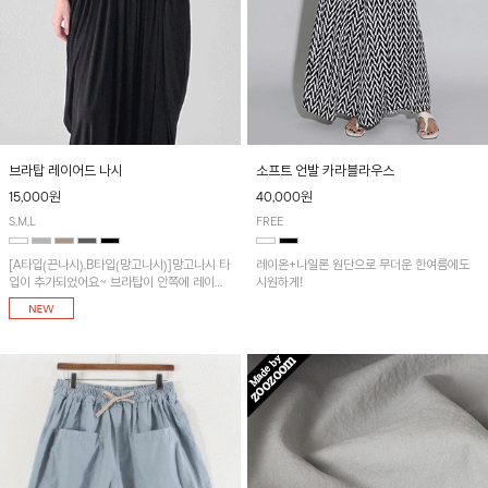
브라탑 레이어드 나시
소프트 언발 카라블라우스
15,000원
40,000원
S,M,L
FREE
[A타입(끈나시),B타입(망고나시)]망고나시 타
레이온+나일론 원단으로 무더운 한여름에도
입이 추가되었어요~ 브라탑이 안쪽에 레이어
시원하게!
드 되어 실용적인 나시!