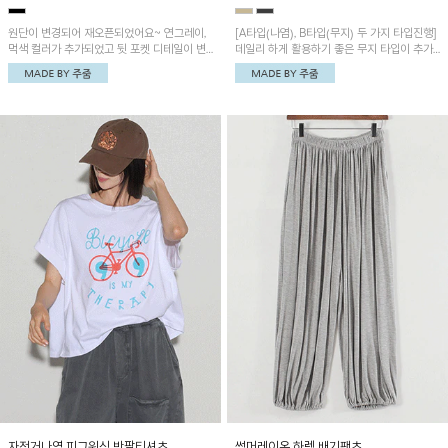
원단이 변경되어 재오픈되었어요~ 연그레이,
[A타입(나염), B타입(무지) 두 가지 타입진행]
먹색 컬러가 추가되었고 뒷 포켓 디테일이 변
데일리 하게 활용하기 좋은 무지 타입이 추가
경되었습니다~가볍고 시원하게 착용되는 배
되었어요~ 볼륨감 있는 항아리핏 실루엣이 유
기통팬츠! 허리밴딩과 여유로운 통으로 편안해
니크하며 포켓디테일이 POINT!
매일 손이 자주 갈 아이템!
자전거나염 피그워싱 반팔티셔츠
썸머레이온 하렘 배기팬츠