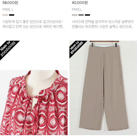
58,000원
40,000원
FREE, L
FREE,L
시원하게 입기 좋은 원단으로 입고되었어요~
사이드에 핀턱을 잡아주어 멋스러운 실루엣이
매끄럽고 탄력 있는 원단으로 제작된 배기팬츠
연출되는 하프팬츠! 시원한 슬랙스 원단으로
입니다! 유니크한 다트절개 포인트가 돋보이며
산뜻하게 입어보실 거예요~
뒷밴딩으로 편안하게~