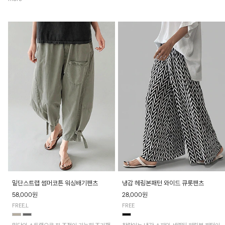
밑단스트랩 썸머코튼 워싱배기팬츠
냉감 헤링본패턴 와이드 큐롯팬츠
58,000원
28,000원
FREE,L
FREE