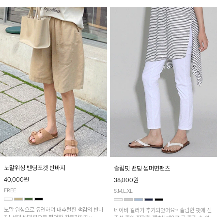
노말워싱 밴딩포켓 반바지
슬림핏 밴딩 썸머면팬츠
40,000원
38,000원
FREE
S,M,L,XL
노말 워싱으로 유연하며 내추럴한 색감의 반바
네이비 컬러가 추가되었어요~ 슬림한 핏에 신