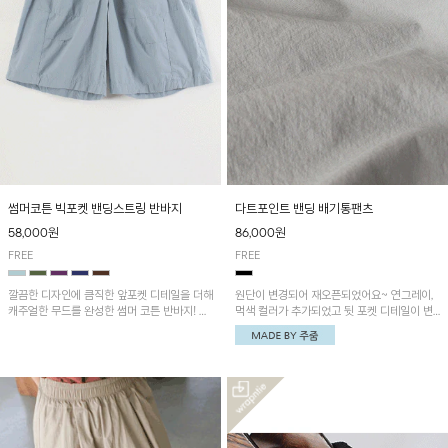
썸머코튼 빅포켓 밴딩스트링 반바지
다트포인트 밴딩 배기통팬츠
58,000원
86,000원
FREE
FREE
깔끔한 디자인에 큼직한 앞포켓 디테일을 더해
원단이 변경되어 재오픈되었어요~ 연그레이,
캐주얼한 무드를 완성한 썸머 코튼 반바지! 허
먹색 컬러가 추가되었고 뒷 포켓 디테일이 변
리 밴딩과 스트링으로 편안한 핏을 연출하며,
경되었습니다~가볍고 시원하게 착용되는 배
가볍고 쾌적한 착용감으로 여름 시즌 내내 데
기통팬츠! 허리밴딩과 여유로운 통으로 편안해
일리 하게 활용하기 좋아요~
매일 손이 자주 갈 아이템!