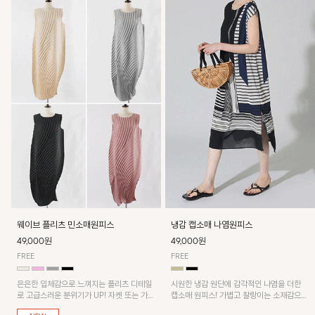
웨이브 플리츠 민소매원피스
냉감 캡소매 나염원피스
49,000원
49,000원
FREE
FREE
은은한 입체감으로 느껴지는 플리츠 디테일
시원한 냉감 원단에 감각적인 나염을 더한
로 고급스러운 분위기가 UP! 자켓 또는 가디
캡소매 원피스! 가볍고 찰랑이는 소재감으로
건과 같이 매치해도 잘 어울린답니다!
쾌적하게 착용되며, 밑단 트임 디테일이 더해