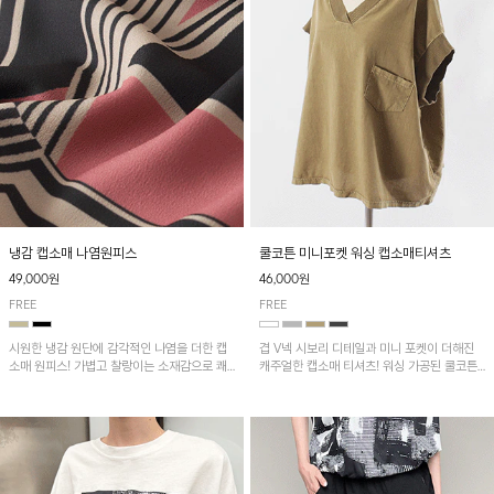
냉감 캡소매 나염원피스
쿨코튼 미니포켓 워싱 캡소매티셔츠
49,000원
46,000원
FREE
FREE
시원한 냉감 원단에 감각적인 나염을 더한 캡
겹 V넥 시보리 디테일과 미니 포켓이 더해진
소매 원피스! 가볍고 찰랑이는 소재감으로 쾌
캐주얼한 캡소매 티셔츠! 워싱 가공된 쿨코튼
적하게 착용되며, 밑단 트임 디테일이 더해져
원단으로 통기성이 좋아 쾌적하게 착용되며 다
활동성을 높였어요~
양한 하의와 매치하기 좋은 아이템입니다~