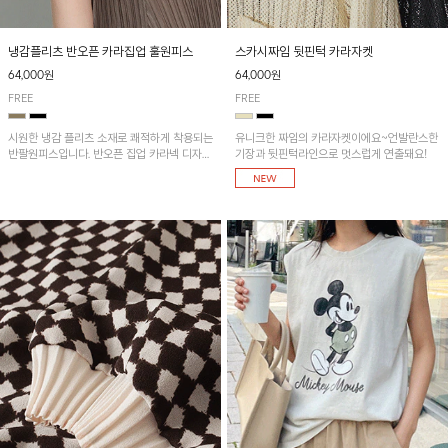
냉감플리츠 반오픈 카라집업 훌원피스
스카시짜임 뒷핀턱 카라자켓
64,000원
64,000원
FREE
FREE
시원한 냉감 플리츠 소재로 쾌적하게 착용되는
유니크한 짜임의 카라자켓이에요~언발란스한
반팔원피스입니다. 반오픈 집업 카라넥 디자인
기장과 뒷핀턱라인으로 멋스럽게 연출돼요!
이 깔끔한 포인트를 더해주며, 자연스럽게 퍼
지는 훌 실루엣이 여성스러운 분위기를 연출해
줘요~