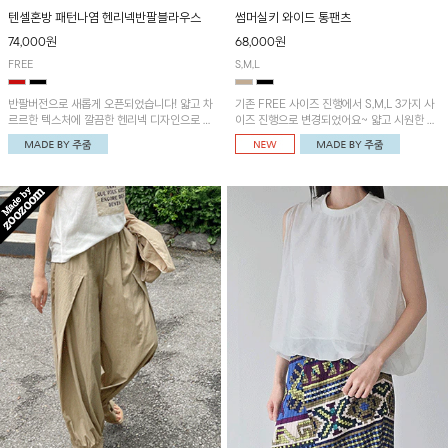
텐셀혼방 패턴나염 헨리넥반팔블라우스
썸머실키 와이드 통팬츠
74,000원
68,000원
FREE
S,M,L
반팔버전으로 새롭게 오픈되었습니다! 얇고 차
기존 FREE 사이즈 진행에서 S,M,L 3가지 사
르르한 텍스처에 깔끔한 헨리넥 디자인으로 제
이즈 진행으로 변경되었어요~ 얇고 시원한 원
작된 블라우스예요~볼륨감있는 소매 셔링과
단으로 제작된 와이드팬츠! 베이직한 디자인으
세련된 나염패턴으로 유니크한 매력 UP!
로 코디 활용도가 높은 아이템이에요~