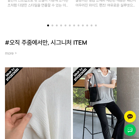
밑단의 스트랩으로 핏 조절이 가능해 조거팬
찰랑이는 냉감 소재와 세련된 헤링본 패턴이
츠처럼 다양한 스타일을 연출할 수 있는 아
어우러진 와이드 팬츠! 여유로운 실루엣으로
이템! 허리 전체 밴딩과 스트링으로 편안한
활동성이 뛰어나며, 가볍고 시원한 착용감으
착용감이며, 넉넉한 포켓 디테일로 실용성을
로 한여름까지 부담 없이 즐기기 좋은 아이
더했어요~
템입니다.
#오직 주줌에서만, 시그니처 ITEM
more >