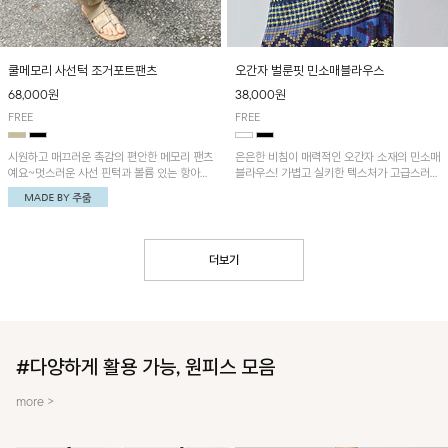
쿨메모리 사선턱 조거포트팬츠
오간자 벌룬핏 민소매블라우스
68,000원
38,000원
FREE
FREE
시원하고 매끄러운 촉감의 편안한 메모리 팬츠
은은한 비침이 매력적인 오간자 소재의 민소매
예요~멋스러운 사선 핀턱과 볼륨 있는 항아리
블라우스! 가볍고 실키한 텍스처가 고급스러운
핏이 유니크한 아이템!
무드를 더해주며, 벌룬핏 실루엣이 멋스러운
아이템이에요~
더보기
#다양하게 활용 가능, 원피스 모음
more >