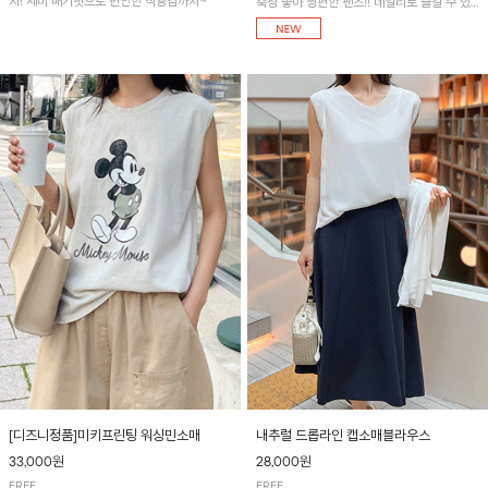
지! 세미 배기핏으로 편안한 착용감까지~
축성 좋아 짱편한 팬츠!! 데일리로 즐길 수 있
는 기본 컬러들로 준비했어요~
[디즈니정품]미키프린팅 워싱민소매
내추럴 드롭라인 캡소매블라우스
33,000원
28,000원
FREE
FREE