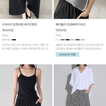
시어서커 포켓셔링 와이드팬츠
페이즐리 린넨배색 티셔츠
74,000원
17,000원
FREE
FREE
시어서커 텍스처가 돋보이는 와이드 팬츠! 포
새롭게 화이트&먹색 컬러가 추가되었어요! 화
켓 셔링 디테일이 더해져 캐주얼하면서도 은은
이트컬러 앞부분 배색컬러가 변경되었어요~
한 포인트를 연출하며, 여유로운 와이드 핏으
중앙 린넨배색으로 유니크하면서 페이즐리 패
로 편안하고 멋스러운 실루엣을 완성해 줍니
턴으로 감각적인 분위기를 연출이 가능한 티셔
다. 가볍고 쾌적한 착용감으로 여름철 데일리
츠!
아이템으로 활용하기 좋아요~