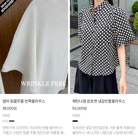
패턴나염 원포켓 냉감반팔블라우스
썸머 링클주름 반목블라우스
56,000원
38,000원
FREE
FREE
차르르한 냉감 원단감으로 기분 좋게 착용되는
반하이넥 디자인의 가오리핏 반팔 블라우스!
블라우스~유니크한 나염으로 시원해 보이면
가볍고 시원한 링클 주름 원단으로 여름철 쾌
서 흐르는 핏이 멋스러운 아이템!
적하게 즐기기 좋은 아이템이에요~