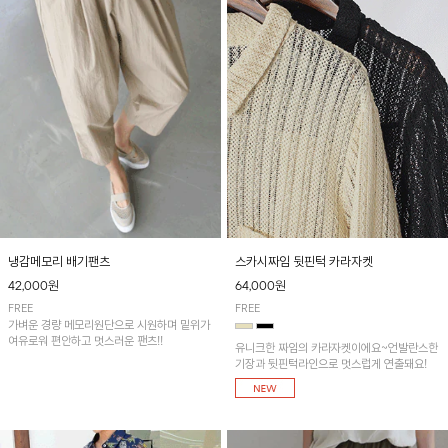
냉감메모리 배기팬츠
스카시짜임 뒷핀턱 카라자켓
42,000원
64,000원
FREE
FREE
가벼운 경량 메모리원단으로 시원하며 밑위가
여유로워 편안하고 멋스러운 팬츠!!
유니크한 짜임의 카라자켓이에요~언발란스한
기장과 뒷핀턱라인으로 멋스럽게 연출돼요!