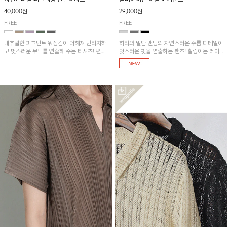
40,000원
29,000원
FREE
FREE
내추럴한 피그먼트 워싱감이 더해져 빈티지하
허리와 밑단 밴딩의 자연스러운 주름 디테일이
고 멋스러운 무드를 연출해 주는 티셔츠! 편안
멋스러운 핏을 연출하는 팬츠! 찰랑이는 레이
한 루즈핏으로 여유롭게 착용하기 좋은 아이템
온 소재로 가볍고 시원하게 착용되며, 여유로
이에요~
운 실루엣으로 활동성이 좋아 데일리 하게 즐
기기 좋은 아이템입니다~