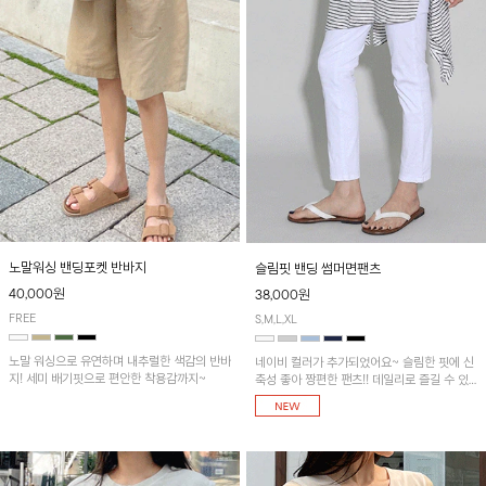
노말워싱 밴딩포켓 반바지
슬림핏 밴딩 썸머면팬츠
40,000원
38,000원
FREE
S,M,L,XL
노말 워싱으로 유연하며 내추럴한 색감의 반바
네이비 컬러가 추가되었어요~ 슬림한 핏에 신
지! 세미 배기핏으로 편안한 착용감까지~
축성 좋아 짱편한 팬츠!! 데일리로 즐길 수 있
는 기본 컬러들로 준비했어요~