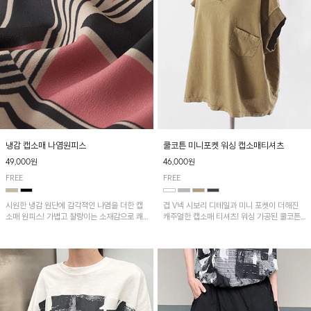
냉감 캡소매 나염원피스
쿨코튼 미니포켓 워싱 캡소매티셔츠
49,000원
46,000원
FREE
FREE
시원한 냉감 원단에 감각적인 나염을 더한 캡
겹 V넥 시보리 디테일과 미니 포켓이 더해진
소매 원피스! 가볍고 찰랑이는 소재감으로 쾌
캐주얼한 캡소매 티셔츠! 워싱 가공된 쿨코튼
적하게 착용되며, 밑단 트임 디테일이 더해져
원단으로 통기성이 좋아 쾌적하게 착용되며 다
활동성을 높였어요~
양한 하의와 매치하기 좋은 아이템입니다~