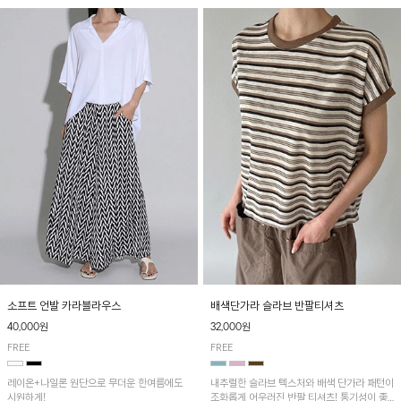
소프트 언발 카라블라우스
배색단가라 슬라브 반팔티셔츠
40,000원
32,000원
FREE
FREE
레이온+나일론 원단으로 무더운 한여름에도
내추럴한 슬라브 텍스처와 배색 단가라 패턴이
시원하게!
조화롭게 어우러진 반팔 티셔츠! 통기성이 좋