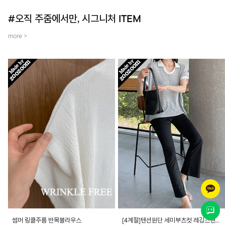
#오직 주줌에서만, 시그니처 ITEM
more >
썸머 링클주름 반목블라우스
[4계절]텐션원단 세미부츠컷 레깅스팬