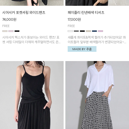
시어서커 포켓셔링 와이드팬츠
페이즐리 린넨배색 티셔츠
74,000원
17,000원
FREE
FREE
시어서커 텍스처가 돋보이는 와이드 팬츠! 포
새롭게 화이트&먹색 컬러가 추가되었어요! 화
켓 셔링 디테일이 더해져 캐주얼하면서도 은은
이트컬러 앞부분 배색컬러가 변경되었어요~
한 포인트를 연출하며, 여유로운 와이드 핏으
중앙 린넨배색으로 유니크하면서 페이즐리 패
로 편안하고 멋스러운 실루엣을 완성해 줍니
턴으로 감각적인 분위기를 연출이 가능한 티셔
다. 가볍고 쾌적한 착용감으로 여름철 데일리
츠!
아이템으로 활용하기 좋아요~