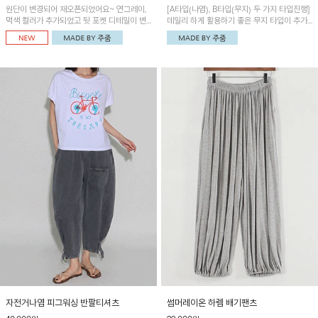
원단이 변경되어 재오픈되었어요~ 연그레이,
[A타입(나염), B타입(무지) 두 가지 타입진행]
먹색 컬러가 추가되었고 뒷 포켓 디테일이 변
데일리 하게 활용하기 좋은 무지 타입이 추가
경되었습니다~가볍고 시원하게 착용되는 배
되었어요~ 볼륨감 있는 항아리핏 실루엣이 유
기통팬츠! 허리밴딩과 여유로운 통으로 편안해
니크하며 포켓디테일이 POINT!
매일 손이 자주 갈 아이템!
자전거나염 피그워싱 반팔티셔츠
썸머레이온 하렘 배기팬츠