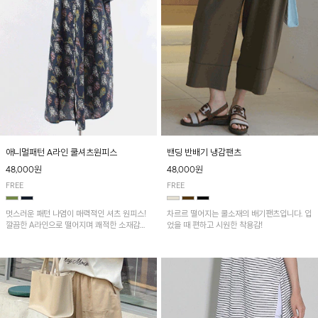
애니멀패턴 A라인 쿨셔츠원피스
밴딩 반배기 냉감팬츠
48,000원
48,000원
FREE
FREE
멋스러운 패턴 나염이 매력적인 셔츠 원피스!
차르르 떨어지는 쿨소재의 배기팬츠입니다. 입
깔끔한 A라인으로 떨어지며 쾌적한 소재감으
었을 때 편하고 시원한 착용감!
로 산뜻하게 착용돼요~