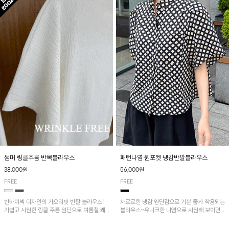
패턴나염 원포켓 냉감반팔블라우스
썸머 링클주름 반목블라우스
56,000원
38,000원
FREE
FREE
차르르한 냉감 원단감으로 기분 좋게 착용되는
반하이넥 디자인의 가오리핏 반팔 블라우스!
블라우스~유니크한 나염으로 시원해 보이면
가볍고 시원한 링클 주름 원단으로 여름철 쾌
서 흐르는 핏이 멋스러운 아이템!
적하게 즐기기 좋은 아이템이에요~