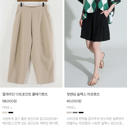
절개라인 다트포인트 쿨배기팬츠
뒷밴딩 슬랙스 하프팬츠
58,000원
40,000원
FREE, L
FREE,L
시원하게 입기 좋은 원단으로 입고되었어요~
사이드에 핀턱을 잡아주어 멋스러운 실루엣이
매끄럽고 탄력 있는 원단으로 제작된 배기팬츠
연출되는 하프팬츠! 시원한 슬랙스 원단으로