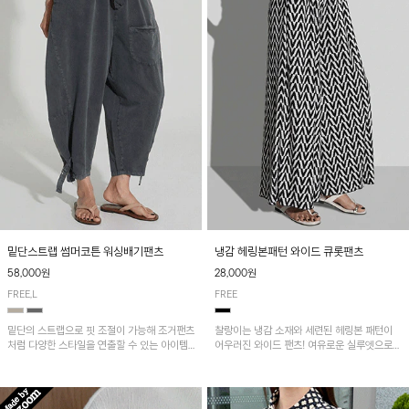
밑단스트랩 썸머코튼 워싱배기팬츠
냉감 헤링본패턴 와이드 큐롯팬츠
58,000원
28,000원
FREE,L
FREE
밑단의 스트랩으로 핏 조절이 가능해 조거팬츠
찰랑이는 냉감 소재와 세련된 헤링본 패턴이
처럼 다양한 스타일을 연출할 수 있는 아이템!
어우러진 와이드 팬츠! 여유로운 실루엣으로
허리 전체 밴딩과 스트링으로 편안한 착용감이
활동성이 뛰어나며, 가볍고 시원한 착용감으로
며, 넉넉한 포켓 디테일로 실용성을 더했어요~
한여름까지 부담 없이 즐기기 좋은 아이템입니
다.