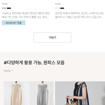
FREE
FREE
시원하고 매끄러운 촉감의 편안한 메모리 팬츠
은은한 비침이 매력적인 오간자 소재의 민소매
예요~멋스러운 사선 핀턱과 볼륨 있는 항아리
블라우스! 가볍고 실키한 텍스처가 고급스러운
핏이 유니크한 아이템!
무드를 더해주며, 벌룬핏 실루엣이 멋스러운
아이템이에요~
더보기
#다양하게 활용 가능, 원피스 모음
more >