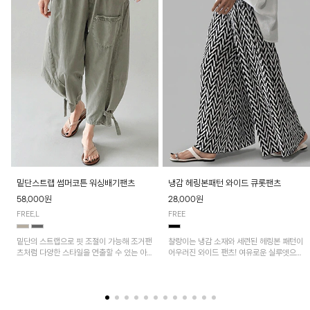
밑단스트랩 썸머코튼 워싱배기팬츠
냉감 헤링본패턴 와이드 큐롯팬츠
58,000원
28,000원
FREE,L
FREE
밑단의 스트랩으로 핏 조절이 가능해 조거팬
찰랑이는 냉감 소재와 세련된 헤링본 패턴이
츠처럼 다양한 스타일을 연출할 수 있는 아
어우러진 와이드 팬츠! 여유로운 실루엣으로
이템! 허리 전체 밴딩과 스트링으로 편안한
활동성이 뛰어나며, 가볍고 시원한 착용감으
착용감이며, 넉넉한 포켓 디테일로 실용성을
로 한여름까지 부담 없이 즐기기 좋은 아이
더했어요~
템입니다.