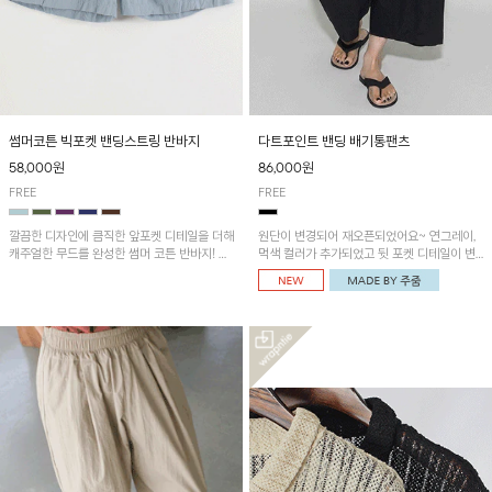
썸머코튼 빅포켓 밴딩스트링 반바지
다트포인트 밴딩 배기통팬츠
58,000원
86,000원
FREE
FREE
깔끔한 디자인에 큼직한 앞포켓 디테일을 더해
원단이 변경되어 재오픈되었어요~ 연그레이,
캐주얼한 무드를 완성한 썸머 코튼 반바지! 허
먹색 컬러가 추가되었고 뒷 포켓 디테일이 변
리 밴딩과 스트링으로 편안한 핏을 연출하며,
경되었습니다~가볍고 시원하게 착용되는 배
가볍고 쾌적한 착용감으로 여름 시즌 내내 데
기통팬츠! 허리밴딩과 여유로운 통으로 편안해
일리 하게 활용하기 좋아요~
매일 손이 자주 갈 아이템!