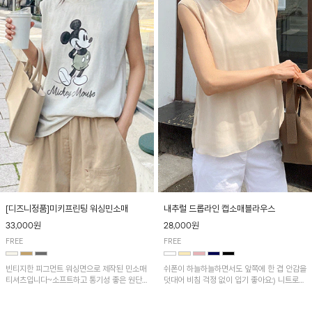
[디즈니정품]미키프린팅 워싱민소매
내추럴 드롭라인 캡소매블라우스
33,000원
28,000원
FREE
FREE
빈티지한 피그먼트 워싱면으로 제작된 민소매
쉬폰이 하늘하늘하면서도 앞쪽에 한 겹 안감을
티셔츠입니다~소프트하고 통기성 좋은 원단
덧대어 비침 걱정 없이 입기 좋아요:) 니트로
으로 편안하면서 유니크한 프린팅이 POINT!
배색된 어깨 캡소매가 자연스럽게 감싸주어 세
련된 무드를 연출 해준답니다~