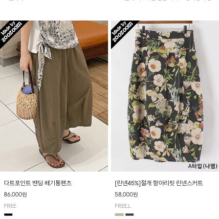
아 여름철 시원하게 착용하기 좋아요~
다트포인트 밴딩 배기통팬츠
[린넨45%]절개 항아리핏 린넨스커트
86,000원
58,000원
FREE
FREE,L