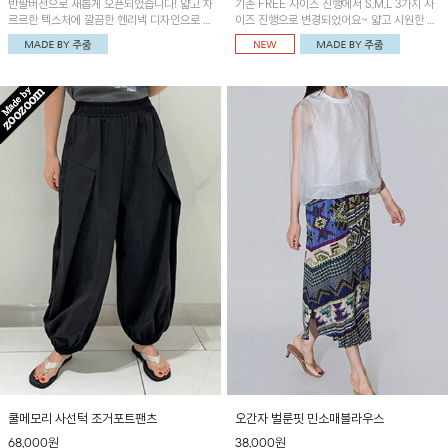
반팔버전으로 새롭게 오픈되었습니다! 얇고 차
기존 FREE 사이즈 진행에서 S,M,L 3가지 사
르르한 텍스처에 깔끔한 헨리넥 디자인으로 제
이즈 진행으로 변경되었어요~ 얇고 시원한 원
작된 블라우스예요~볼륨감있는 소매 셔링과
단으로 제작된 와이드팬츠! 베이직한 디자인으
세련된 나염패턴으로 유니크한 매력 UP!
로 코디 활용도가 높은 아이템이에요~
쿨메모리 사선턱 조거포트팬츠
오간자 벌룬핏 민소매블라우스
68,000원
38,000원