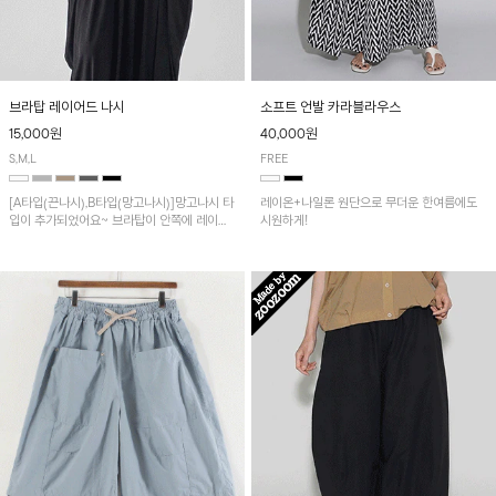
브라탑 레이어드 나시
소프트 언발 카라블라우스
15,000원
40,000원
S,M,L
FREE
[A타입(끈나시),B타입(망고나시)]망고나시 타
레이온+나일론 원단으로 무더운 한여름에도
입이 추가되었어요~ 브라탑이 안쪽에 레이어
시원하게!
드 되어 실용적인 나시!