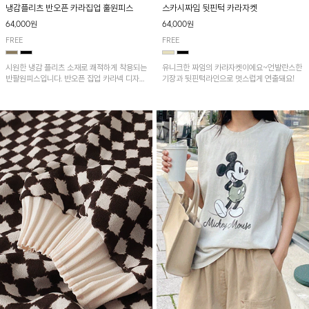
냉감플리츠 반오픈 카라집업 훌원피스
스카시짜임 뒷핀턱 카라자켓
64,000원
64,000원
FREE
FREE
시원한 냉감 플리츠 소재로 쾌적하게 착용되는
유니크한 짜임의 카라자켓이에요~언발란스한
반팔원피스입니다. 반오픈 집업 카라넥 디자인
기장과 뒷핀턱라인으로 멋스럽게 연출돼요!
이 깔끔한 포인트를 더해주며, 자연스럽게 퍼
지는 훌 실루엣이 여성스러운 분위기를 연출해
줘요~