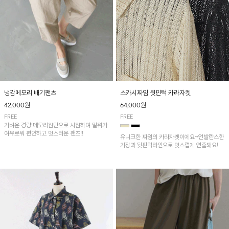
냉감메모리 배기팬츠
스카시짜임 뒷핀턱 카라자켓
42,000원
64,000원
FREE
FREE
가벼운 경량 메모리원단으로 시원하며 밑위가
여유로워 편안하고 멋스러운 팬츠!!
유니크한 짜임의 카라자켓이에요~언발란스한
기장과 뒷핀턱라인으로 멋스럽게 연출돼요!