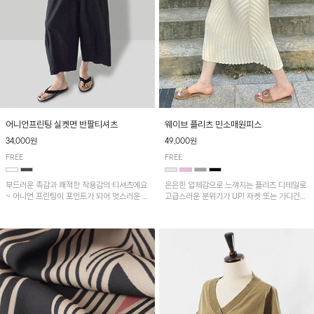
어니언프린팅 실켓면 반팔티셔츠
웨이브 플리츠 민소매원피스
34,000원
49,000원
FREE
FREE
부드러운 촉감과 쾌적한 착용감의 티셔츠에요
은은한 입체감으로 느껴지는 플리츠 디테일로
~ 어니언 프린팅이 포인트가 되어 멋스러운 아
고급스러운 분위기가 UP! 자켓 또는 가디건과
이템!!
같이 매치해도 잘 어울린답니다!