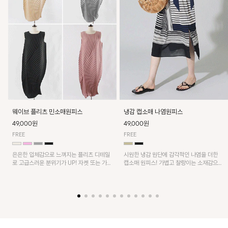
웨이브 플리츠 민소매원피스
냉감 캡소매 나염원피스
49,000원
49,000원
FREE
FREE
은은한 입체감으로 느껴지는 플리츠 디테일
시원한 냉감 원단에 감각적인 나염을 더한
로 고급스러운 분위기가 UP! 자켓 또는 가디
캡소매 원피스! 가볍고 찰랑이는 소재감으로
건과 같이 매치해도 잘 어울린답니다!
쾌적하게 착용되며, 밑단 트임 디테일이 더해
져 활동성을 높였어요~