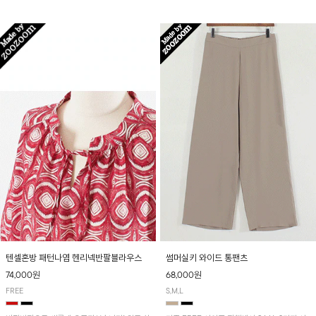
입니다! 유니크한 다트절개 포인트가 돋보이며
산뜻하게 입어보실 거예요~
뒷밴딩으로 편안하게~
텐셀혼방 패턴나염 헨리넥반팔블라우스
썸머실키 와이드 통팬츠
74,000원
68,000원
FREE
S,M,L