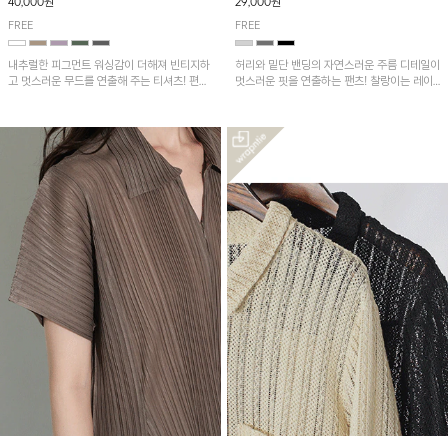
40,000원
29,000원
FREE
FREE
내추럴한 피그먼트 워싱감이 더해져 빈티지하
허리와 밑단 밴딩의 자연스러운 주름 디테일이
고 멋스러운 무드를 연출해 주는 티셔츠! 편안
멋스러운 핏을 연출하는 팬츠! 찰랑이는 레이
한 루즈핏으로 여유롭게 착용하기 좋은 아이템
온 소재로 가볍고 시원하게 착용되며, 여유로
이에요~
운 실루엣으로 활동성이 좋아 데일리 하게 즐
기기 좋은 아이템입니다~