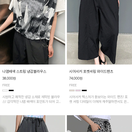
나염배색 스트링 냉감블라우스
시어서커 포켓셔링 와이드팬츠
38,000원
74,000원
FREE
FREE
시원하고 쾌적한 냉감 소재로 제작된 블라우
시어서커 텍스처가 돋보이는 와이드 팬츠! 포
스! 감각적인 나염 배색이 포인트가 되어 고급
켓 셔링 디테일이 더해져 캐주얼하면서도 은은
스럽고 세련된 분위기를 연출하며, 스트링 디
한 포인트를 연출하며, 여유로운 와이드 핏으
테일로 핏 조절이 가능해 다양한 실루엣으로
로 편안하고 멋스러운 실루엣을 완성해 줍니
착용 가능합니다~
다. 가볍고 쾌적한 착용감으로 여름철 데일리
아이템으로 활용하기 좋아요~