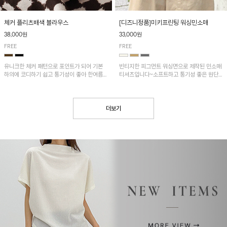
[디즈니정품]미키프린팅 워싱민소매
체커 플리츠배색 블라우스
33,000원
38,000원
FREE
FREE
빈티지한 피그먼트 워싱면으로 제작된 민소매
유니크한 체커 패턴으로 포인트가 되어 기본
티셔츠입니다~소프트하고 통기성 좋은 원단
하의에 코디하기 쉽고 통기성이 좋아 한여름에
으로 편안하면서 유니크한 프린팅이 POINT!
도 시원하게 착용하기 좋답니다~
더보기