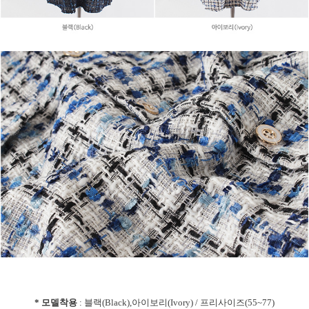
* 모델착용
: 블랙(Black),아이보리(Ivory) / 프리사이즈(55~77)