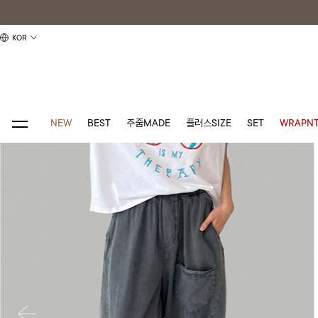
KOR
NEW
BEST
주줌MADE
플러스SIZE
SET
WRAPNT