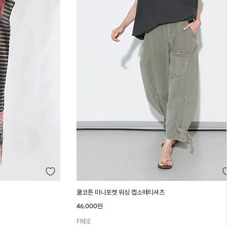
쿨코튼 미니포켓 워싱 캡소매티셔츠
46,000원
FREE