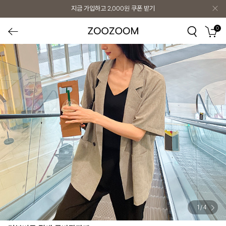
지금 가입하고
2,000원
쿠폰 받기
0
1
/
4