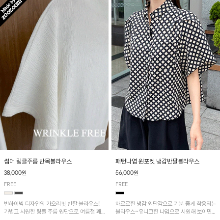
패턴나염 원포켓 냉감반팔블라우스
썸머 링클주름 반목블라우스
56,000원
38,000원
FREE
FREE
차르르한 냉감 원단감으로 기분 좋게 착용되는
반하이넥 디자인의 가오리핏 반팔 블라우스!
블라우스~유니크한 나염으로 시원해 보이면
가볍고 시원한 링클 주름 원단으로 여름철 쾌
서 흐르는 핏이 멋스러운 아이템!
적하게 즐기기 좋은 아이템이에요~