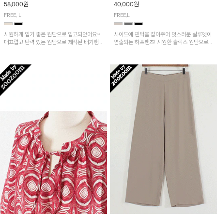
58,000원
40,000원
FREE, L
FREE,L
시원하게 입기 좋은 원단으로 입고되었어요~
사이드에 핀턱을 잡아주어 멋스러운 실루엣이
매끄럽고 탄력 있는 원단으로 제작된 배기팬츠
연출되는 하프팬츠! 시원한 슬랙스 원단으로
입니다! 유니크한 다트절개 포인트가 돋보이며
산뜻하게 입어보실 거예요~
뒷밴딩으로 편안하게~