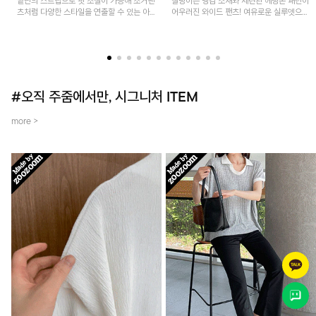
밑단의 스트랩으로 핏 조절이 가능해 조거팬
찰랑이는 냉감 소재와 세련된 헤링본 패턴이
츠처럼 다양한 스타일을 연출할 수 있는 아
어우러진 와이드 팬츠! 여유로운 실루엣으로
이템! 허리 전체 밴딩과 스트링으로 편안한
활동성이 뛰어나며, 가볍고 시원한 착용감으
착용감이며, 넉넉한 포켓 디테일로 실용성을
로 한여름까지 부담 없이 즐기기 좋은 아이
더했어요~
템입니다.
#오직 주줌에서만, 시그니처 ITEM
more >