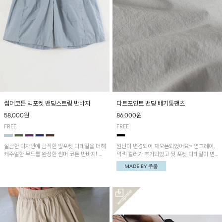
썸머코튼 빅포켓 밴딩스트링 반바지
다트포인트 밴딩 배기통팬츠
58,000원
86,000원
FREE
FREE
깔끔한 디자인에 큼직한 앞포켓 디테일을 더해
원단이 변경되어 재오픈되었어요~ 연그레이,
캐주얼한 무드를 완성한 썸머 코튼 반바지! 허
먹색 컬러가 추가되었고 뒷 포켓 디테일이 변
리 밴딩과 스트링으로 편안한 핏을 연출하며,
경되었습니다~가볍고 시원하게 착용되는 배
가볍고 쾌적한 착용감으로 여름 시즌 내내 데
기통팬츠! 허리밴딩과 여유로운 통으로 편안해
일리 하게 활용하기 좋아요~
매일 손이 자주 갈 아이템!