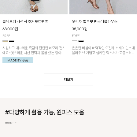
쿨메모리 사선턱 조거포트팬츠
오간자 벌룬핏 민소매블라우스
68,000원
38,000원
FREE
FREE
시원하고 매끄러운 촉감의 편안한 메모리 팬츠
은은한 비침이 매력적인 오간자 소재의 민소매
예요~멋스러운 사선 핀턱과 볼륨 있는 항아리
블라우스! 가볍고 실키한 텍스처가 고급스러운
핏이 유니크한 아이템!
무드를 더해주며, 벌룬핏 실루엣이 멋스러운
아이템이에요~
더보기
#다양하게 활용 가능, 원피스 모음
more >