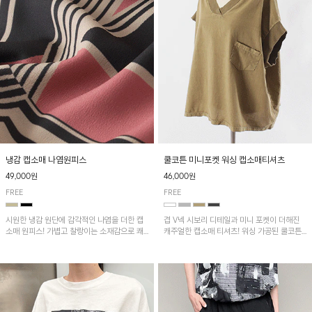
냉감 캡소매 나염원피스
쿨코튼 미니포켓 워싱 캡소매티셔츠
49,000원
46,000원
FREE
FREE
시원한 냉감 원단에 감각적인 나염을 더한 캡
겹 V넥 시보리 디테일과 미니 포켓이 더해진
소매 원피스! 가볍고 찰랑이는 소재감으로 쾌
캐주얼한 캡소매 티셔츠! 워싱 가공된 쿨코튼
적하게 착용되며, 밑단 트임 디테일이 더해져
원단으로 통기성이 좋아 쾌적하게 착용되며 다
활동성을 높였어요~
양한 하의와 매치하기 좋은 아이템입니다~