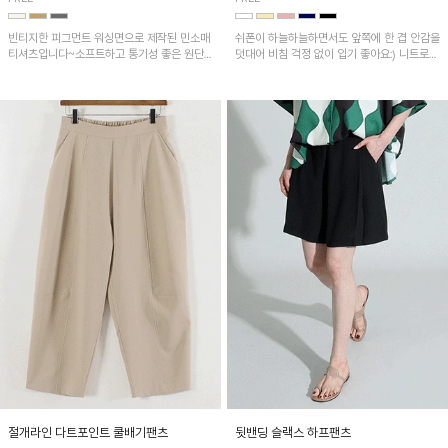
빈티지한 피그먼트 워싱면으로 제작된 민소매
쉬폰이 하늘하늘하면서도 앞쪽에 한 겹 안감을
티셔츠입니다~소프트하고 통기성 좋은 원단
덧대어 비침 걱정 없이 입기 좋아요:) 니트로
으로 편안하면서 유니크한 프린팅이 POINT!
배색된 어깨 캡소매가 자연스럽게 감싸주어 세
련된 무드를 연출 해준답니다~
절개라인 다트포인트 쿨배기팬츠
뒷밴딩 슬랙스 하프팬츠