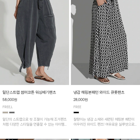
밑단스트랩 썸머코튼 워싱배기팬츠
냉감 헤링본패턴 와이드 큐롯팬츠
58,000원
28,000원
FREE,L
FREE
밑단의 스트랩으로 핏 조절이 가능해 조거팬츠
찰랑이는 냉감 소재와 세련된 헤링본 패턴이
처럼 다양한 스타일을 연출할 수 있는 아이템!
어우러진 와이드 팬츠! 여유로운 실루엣으로
허리 전체 밴딩과 스트링으로 편안한 착용감이
활동성이 뛰어나며, 가볍고 시원한 착용감으로
며, 넉넉한 포켓 디테일로 실용성을 더했어요~
한여름까지 부담 없이 즐기기 좋은 아이템입니
다.