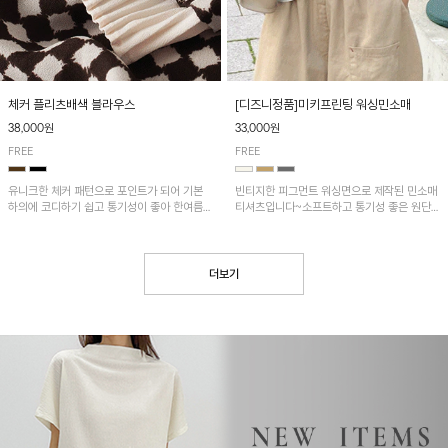
[디즈니정품]미키프린팅 워싱민소매
체커 플리츠배색 블라우스
33,000원
38,000원
FREE
FREE
빈티지한 피그먼트 워싱면으로 제작된 민소매
유니크한 체커 패턴으로 포인트가 되어 기본
티셔츠입니다~소프트하고 통기성 좋은 원단
하의에 코디하기 쉽고 통기성이 좋아 한여름에
으로 편안하면서 유니크한 프린팅이 POINT!
도 시원하게 착용하기 좋답니다~
더보기