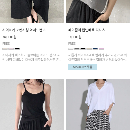
시어서커 포켓셔링 와이드팬츠
페이즐리 린넨배색 티셔츠
74,000원
17,000원
FREE
FREE
시어서커 텍스처가 돋보이는 와이드 팬츠! 포
새롭게 화이트&먹색 컬러가 추가되었어요! 화
켓 셔링 디테일이 더해져 캐주얼하면서도 은은
이트컬러 앞부분 배색컬러가 변경되었어요~
한 포인트를 연출하며, 여유로운 와이드 핏으
중앙 린넨배색으로 유니크하면서 페이즐리 패
로 편안하고 멋스러운 실루엣을 완성해 줍니
턴으로 감각적인 분위기를 연출이 가능한 티셔
다. 가볍고 쾌적한 착용감으로 여름철 데일리
츠!
아이템으로 활용하기 좋아요~