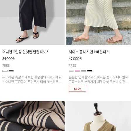
어니언프린팅 실켓면 반팔티셔츠
웨이브 플리츠 민소매원피스
34,000원
49,000원
FREE
FREE
부드러운 촉감과 쾌적한 착용감의 티셔츠에요
은은한 입체감으로 느껴지는 플리츠 디테일로
~ 어니언 프린팅이 포인트가 되어 멋스러운 아
고급스러운 분위기가 UP! 자켓 또는 가디건과
이템!!
같이 매치해도 잘 어울린답니다!