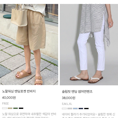
노말워싱 밴딩포켓 반바지
슬림핏 밴딩 썸머면팬츠
40,000원
38,000원
FREE
S,M,L,XL
노말 워싱으로 유연하며 내추럴한 색감의 반바
네이비 컬러가 추가되었어요~ 슬림한 핏에 신