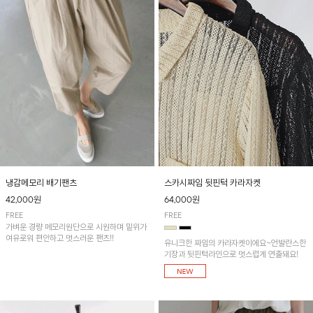
냉감메모리 배기팬츠
스카시짜임 뒷핀턱 카라자켓
42,000원
64,000원
FREE
FREE
가벼운 경량 메모리원단으로 시원하며 밑위가
여유로워 편안하고 멋스러운 팬츠!!
유니크한 짜임의 카라자켓이에요~언발란스한
기장과 뒷핀턱라인으로 멋스럽게 연출돼요!