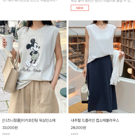
지! 세미 배기핏으로 편안한 착용감까지~
축성 좋아 짱편한 팬츠!! 데일리로 즐길 수 있
는 기본 컬러들로 준비했어요~
[디즈니정품]미키프린팅 워싱민소매
내추럴 드롭라인 캡소매블라우스
33,000원
28,000원
FREE
FREE