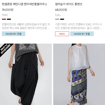
텐셀혼방 패턴나염 헨리넥반팔블라우스
썸머실키 와이드 통팬츠
74,000원
68,000원
FREE
S,M,L
반팔버전으로 새롭게 오픈되었습니다! 얇고 차
기존 FREE 사이즈 진행에서 S,M,L 3가지 사
르르한 텍스처에 깔끔한 헨리넥 디자인으로 제
이즈 진행으로 변경되었어요~ 얇고 시원한 원
작된 블라우스예요~볼륨감있는 소매 셔링과
단으로 제작된 와이드팬츠! 베이직한 디자인으
세련된 나염패턴으로 유니크한 매력 UP!
로 코디 활용도가 높은 아이템이에요~