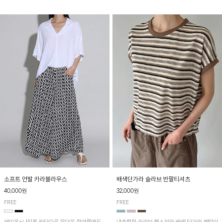
소프트 언발 카라블라우스
배색단가라 슬라브 반팔티셔츠
40,000원
32,000원
FREE
FREE