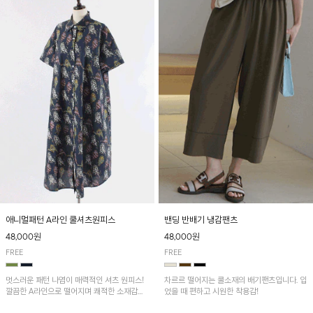
애니멀패턴 A라인 쿨셔츠원피스
밴딩 반배기 냉감팬츠
48,000원
48,000원
FREE
FREE
멋스러운 패턴 나염이 매력적인 셔츠 원피스!
차르르 떨어지는 쿨소재의 배기팬츠입니다. 입
깔끔한 A라인으로 떨어지며 쾌적한 소재감으
었을 때 편하고 시원한 착용감!
로 산뜻하게 착용돼요~