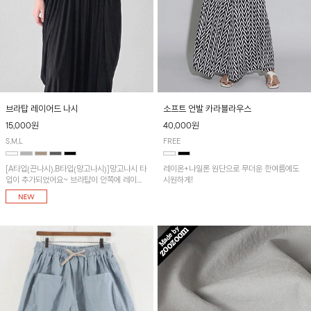
브라탑 레이어드 나시
소프트 언발 카라블라우스
15,000원
40,000원
S,M,L
FREE
[A타입(끈나시),B타입(망고나시)]망고나시 타
레이온+나일론 원단으로 무더운 한여름에도
입이 추가되었어요~ 브라탑이 안쪽에 레이어
시원하게!
드 되어 실용적인 나시!