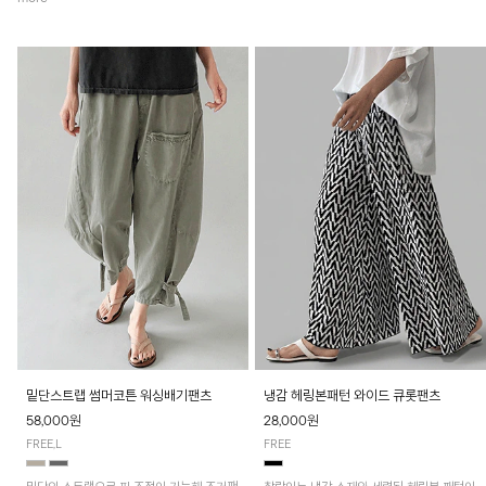
밑단스트랩 썸머코튼 워싱배기팬츠
냉감 헤링본패턴 와이드 큐롯팬츠
58,000원
28,000원
FREE,L
FREE