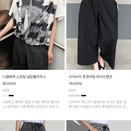
나염배색 스트링 냉감블라우스
시어서커 포켓셔링 와이드팬츠
38,000원
74,000원
FREE
FREE
시원하고 쾌적한 냉감 소재로 제작된 블라우
시어서커 텍스처가 돋보이는 와이드 팬츠! 포
스! 감각적인 나염 배색이 포인트가 되어 고급
켓 셔링 디테일이 더해져 캐주얼하면서도 은은
스럽고 세련된 분위기를 연출하며, 스트링 디
한 포인트를 연출하며, 여유로운 와이드 핏으
테일로 핏 조절이 가능해 다양한 실루엣으로
로 편안하고 멋스러운 실루엣을 완성해 줍니
착용 가능합니다~
다. 가볍고 쾌적한 착용감으로 여름철 데일리
아이템으로 활용하기 좋아요~