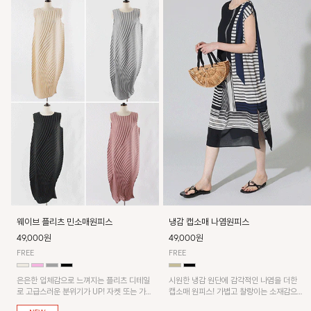
웨이브 플리츠 민소매원피스
냉감 캡소매 나염원피스
49,000원
49,000원
FREE
FREE
은은한 입체감으로 느껴지는 플리츠 디테일
시원한 냉감 원단에 감각적인 나염을 더한
로 고급스러운 분위기가 UP! 자켓 또는 가디
캡소매 원피스! 가볍고 찰랑이는 소재감으로
건과 같이 매치해도 잘 어울린답니다!
쾌적하게 착용되며, 밑단 트임 디테일이 더해