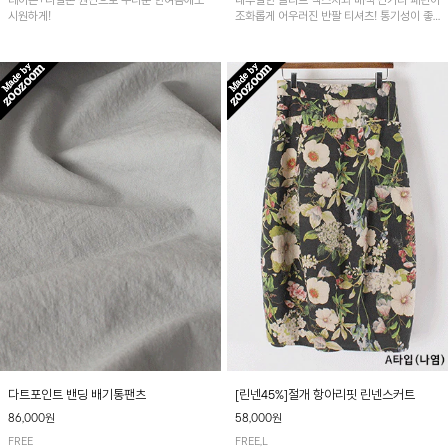
레이온+나일론 원단으로 무더운 한여름에도
내추럴한 슬라브 텍스처와 배색 단가라 패턴이
시원하게!
조화롭게 어우러진 반팔 티셔츠! 통기성이 좋
아 여름철 시원하게 착용하기 좋아요~
다트포인트 밴딩 배기통팬츠
[린넨45%]절개 항아리핏 린넨스커트
86,000원
58,000원
FREE
FREE,L