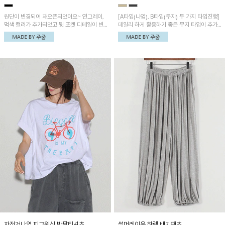
원단이 변경되어 재오픈되었어요~ 연그레이,
[A타입(나염), B타입(무지) 두 가지 타입진행]
먹색 컬러가 추가되었고 뒷 포켓 디테일이 변
데일리 하게 활용하기 좋은 무지 타입이 추가
경되었습니다~가볍고 시원하게 착용되는 배
되었어요~ 볼륨감 있는 항아리핏 실루엣이 유
기통팬츠! 허리밴딩과 여유로운 통으로 편안해
니크하며 포켓디테일이 POINT!
매일 손이 자주 갈 아이템!
자전거나염 피그워싱 반팔티셔츠
썸머레이온 하렘 배기팬츠