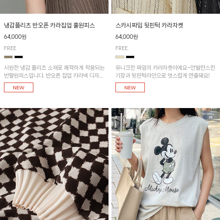
냉감플리츠 반오픈 카라집업 훌원피스
스카시짜임 뒷핀턱 카라자켓
64,000원
64,000원
FREE
FREE
시원한 냉감 플리츠 소재로 쾌적하게 착용되는
유니크한 짜임의 카라자켓이에요~언발란스한
반팔원피스입니다. 반오픈 집업 카라넥 디자인
기장과 뒷핀턱라인으로 멋스럽게 연출돼요!
이 깔끔한 포인트를 더해주며, 자연스럽게 퍼
지는 훌 실루엣이 여성스러운 분위기를 연출해
줘요~