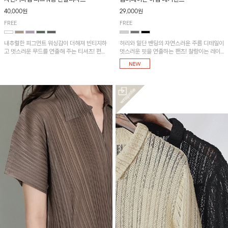
40,000원
29,000원
FREE
FREE
내추럴한 피그먼트 워싱감이 더해져 빈티지하
허리와 밑단 밴딩의 자연스러운 주름 디테일이
고 멋스러운 무드를 연출해 주는 티셔츠! 편안
멋스러운 핏을 연출하는 팬츠! 찰랑이는 레이
한 루즈핏으로 여유롭게 착용하기 좋은 아이템
온 소재로 가볍고 시원하게 착용되며, 여유로
이에요~
운 실루엣으로 활동성이 좋아 데일리 하게 즐
기기 좋은 아이템입니다~