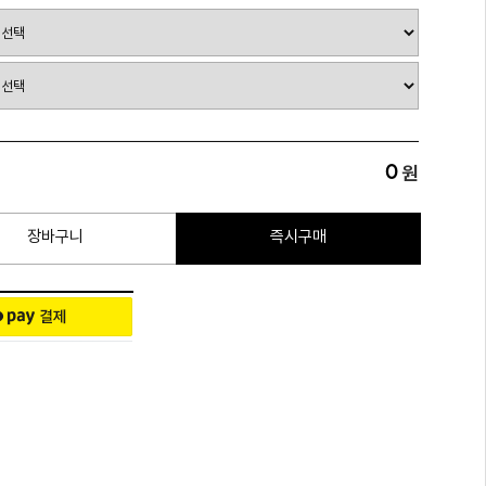
0
원
장바구니
즉시구매