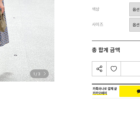
색상
사이즈
총 합계 금액
/
1
3