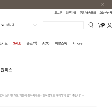
로그인
회원가입
주문/배송조회
오늘본상품
0
10.
바스락원피스
1.
원피스
2.
블라우스
스커트
SALE
슈즈/백
ACC
바캉스룩
+more
3.
나시
4.
스커트
5.
반바지
롱원피스
6.
여름티
7.
가디건
8.
셔츠
염이 보기만 해도 기분이 좋아지구요~ 한여름에도 쾌적하게 입기 좋답니다~
9.
청치마