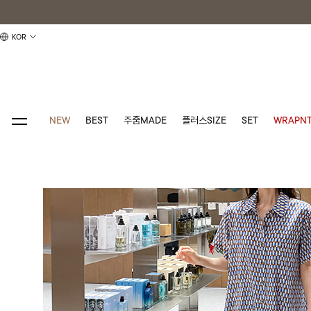
KOR
NEW
BEST
주줌MADE
플러스SIZE
SET
WRAPNT