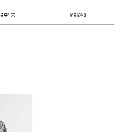
품후기(
0
)
상품문의()