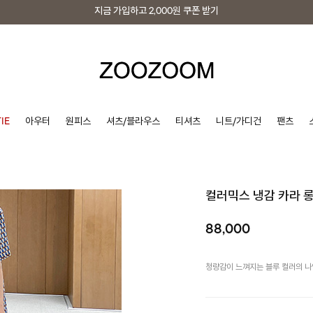
지금 가입하고
2,000원
쿠폰 받기
지금 가입하고
2,000원
쿠폰 받기
IE
아우터
원피스
셔츠/블라우스
티셔츠
니트/가디건
팬츠
컬러믹스 냉감 카라 
88,000
청량감이 느껴지는 블루 컬러의 나