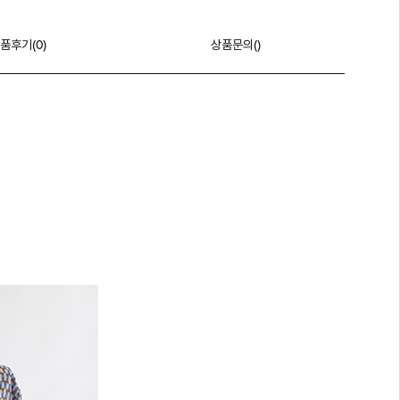
품후기(
0
)
상품문의()