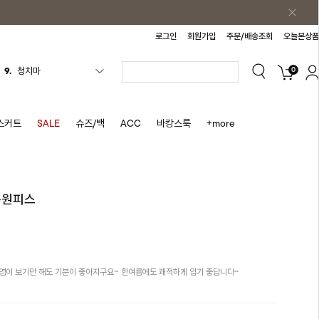
로그인
회원가입
주문/배송조회
오늘본상품
9.
청치마
0
10.
바스락원피스
1.
원피스
2.
블라우스
스커트
SALE
슈즈/백
ACC
바캉스룩
+more
3.
나시
4.
스커트
5.
반바지
롱원피스
6.
여름티
7.
가디건
8.
셔츠
염이 보기만 해도 기분이 좋아지구요~ 한여름에도 쾌적하게 입기 좋답니다~