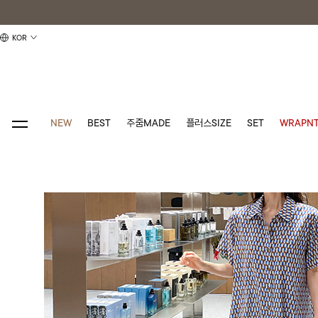
KOR
NEW
BEST
주줌MADE
플러스SIZE
SET
WRAPNT