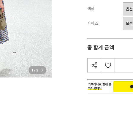
색상
사이즈
총 합계 금액
/
1
3