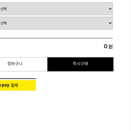
0
원
장바구니
즉시구매