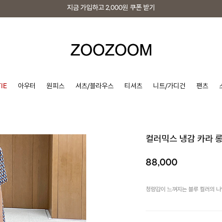
지금 가입하고
2,000원
쿠폰 받기
지금 가입하고
2,000원
쿠폰 받기
IE
아우터
원피스
셔츠/블라우스
티셔츠
니트/가디건
팬츠
컬러믹스 냉감 카라 
88,000
청량감이 느껴지는 블루 컬러의 나