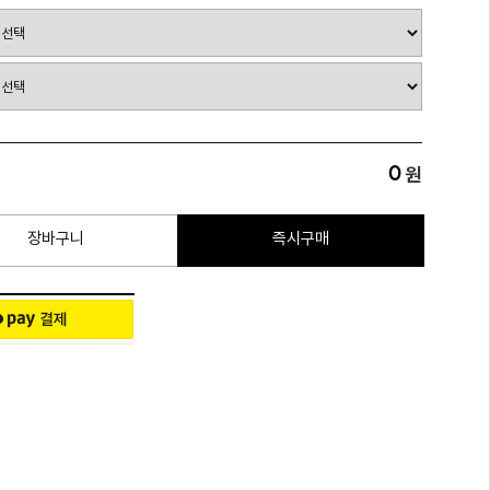
0
원
장바구니
즉시구매