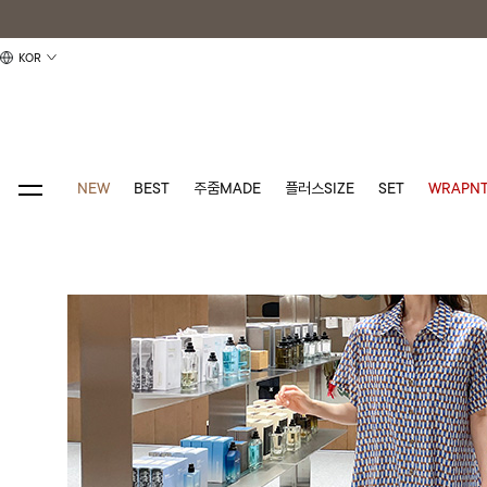
KOR
NEW
BEST
주줌MADE
플러스SIZE
SET
WRAPNT