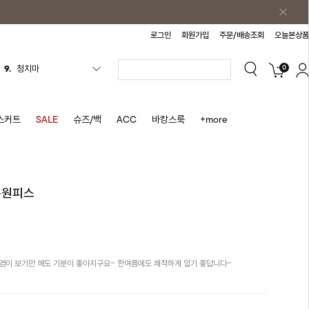
로그인
회원가입
주문/배송조회
오늘본상품
0
10.
바스락원피스
1.
원피스
2.
블라우스
스커트
SALE
슈즈/백
ACC
바캉스룩
+more
3.
나시
4.
스커트
5.
반바지
롱원피스
6.
여름티
7.
가디건
8.
셔츠
염이 보기만 해도 기분이 좋아지구요~ 한여름에도 쾌적하게 입기 좋답니다~
9.
청치마