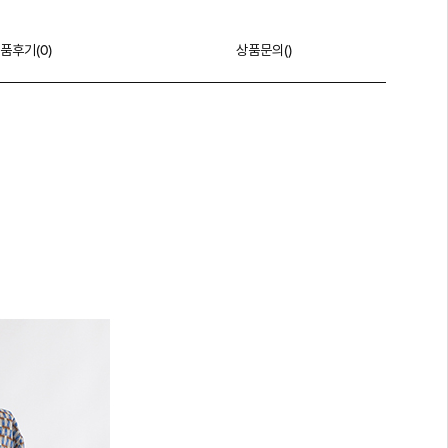
품후기(
0
)
상품문의()