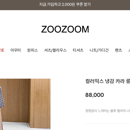
지금 가입하고
2,000원
쿠폰 받기
지금 가입하고
2,000원
쿠폰 받기
IE
아우터
원피스
셔츠/블라우스
티셔츠
니트/가디건
팬츠
컬러믹스 냉감 카라 
88,000
청량감이 느껴지는 블루 컬러의 나