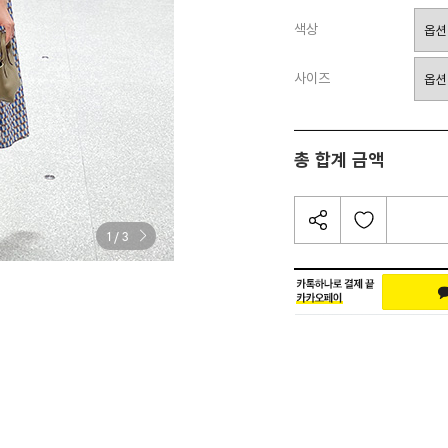
색상
사이즈
총 합계 금액
/
1
3