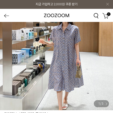
지금 가입하고
2,000원
쿠폰 받기
0
1
/
3