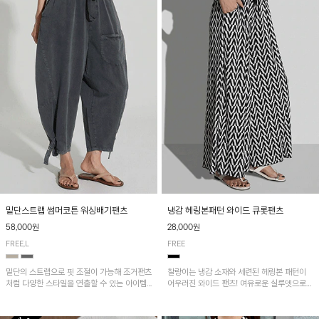
밑단스트랩 썸머코튼 워싱배기팬츠
냉감 헤링본패턴 와이드 큐롯팬츠
58,000원
28,000원
FREE,L
FREE
밑단의 스트랩으로 핏 조절이 가능해 조거팬츠
찰랑이는 냉감 소재와 세련된 헤링본 패턴이
처럼 다양한 스타일을 연출할 수 있는 아이템!
어우러진 와이드 팬츠! 여유로운 실루엣으로
허리 전체 밴딩과 스트링으로 편안한 착용감이
활동성이 뛰어나며, 가볍고 시원한 착용감으로
며, 넉넉한 포켓 디테일로 실용성을 더했어요~
한여름까지 부담 없이 즐기기 좋은 아이템입니
다.