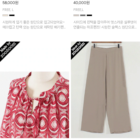
58,000원
40,000원
FREE, L
FREE,L
시원하게 입기 좋은 원단으로 입고되었어요~
사이드에 핀턱을 잡아주어 멋스러운 실루엣이
매끄럽고 탄력 있는 원단으로 제작된 배기팬츠
연출되는 하프팬츠! 시원한 슬랙스 원단으로
입니다! 유니크한 다트절개 포인트가 돋보이며
산뜻하게 입어보실 거예요~
뒷밴딩으로 편안하게~