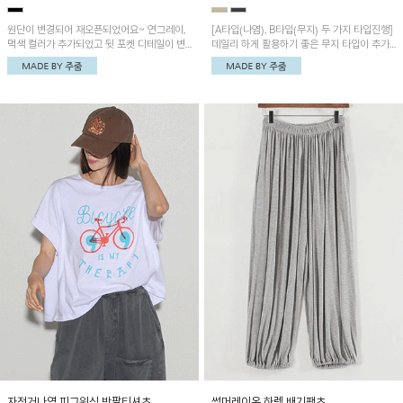
원단이 변경되어 재오픈되었어요~ 연그레이,
[A타입(나염), B타입(무지) 두 가지 타입진행]
먹색 컬러가 추가되었고 뒷 포켓 디테일이 변
데일리 하게 활용하기 좋은 무지 타입이 추가
경되었습니다~가볍고 시원하게 착용되는 배
되었어요~ 볼륨감 있는 항아리핏 실루엣이 유
기통팬츠! 허리밴딩과 여유로운 통으로 편안해
니크하며 포켓디테일이 POINT!
매일 손이 자주 갈 아이템!
자전거나염 피그워싱 반팔티셔츠
썸머레이온 하렘 배기팬츠