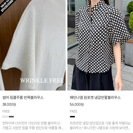
패턴나염 원포켓 냉감반팔블라우스
썸머 링클주름 반목블라우스
56,000원
38,000원
FREE
FREE
차르르한 냉감 원단감으로 기분 좋게 착용되는
반하이넥 디자인의 가오리핏 반팔 블라우스!
블라우스~유니크한 나염으로 시원해 보이면
가볍고 시원한 링클 주름 원단으로 여름철 쾌
서 흐르는 핏이 멋스러운 아이템!
적하게 즐기기 좋은 아이템이에요~