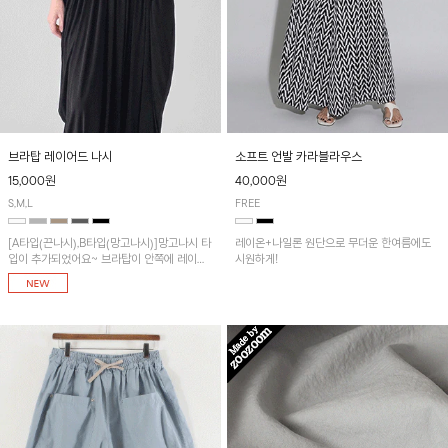
브라탑 레이어드 나시
소프트 언발 카라블라우스
15,000원
40,000원
S,M,L
FREE
[A타입(끈나시),B타입(망고나시)]망고나시 타
레이온+나일론 원단으로 무더운 한여름에도
입이 추가되었어요~ 브라탑이 안쪽에 레이어
시원하게!
드 되어 실용적인 나시!