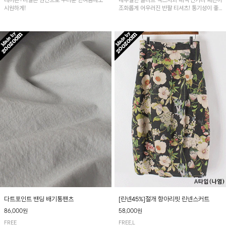
레이온+나일론 원단으로 무더운 한여름에도
내추럴한 슬라브 텍스처와 배색 단가라 패턴이
시원하게!
조화롭게 어우러진 반팔 티셔츠! 통기성이 좋
아 여름철 시원하게 착용하기 좋아요~
다트포인트 밴딩 배기통팬츠
[린넨45%]절개 항아리핏 린넨스커트
86,000원
58,000원
FREE
FREE,L