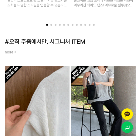
밑단의 스트랩으로 핏 조절이 가능해 조거팬
찰랑이는 냉감 소재와 세련된 헤링본 패턴이
츠처럼 다양한 스타일을 연출할 수 있는 아
어우러진 와이드 팬츠! 여유로운 실루엣으로
이템! 허리 전체 밴딩과 스트링으로 편안한
활동성이 뛰어나며, 가볍고 시원한 착용감으
착용감이며, 넉넉한 포켓 디테일로 실용성을
로 한여름까지 부담 없이 즐기기 좋은 아이
더했어요~
템입니다.
#오직 주줌에서만, 시그니처 ITEM
more >