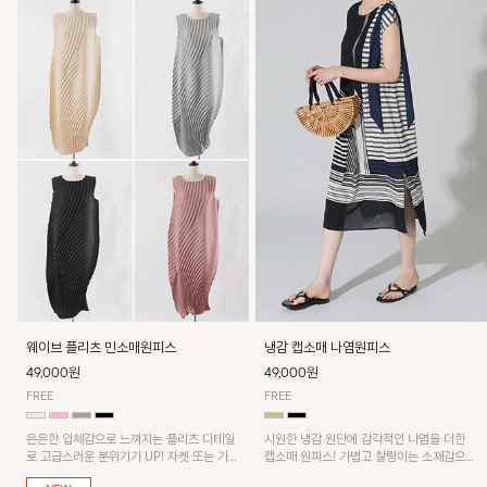
웨이브 플리츠 민소매원피스
냉감 캡소매 나염원피스
49,000원
49,000원
FREE
FREE
은은한 입체감으로 느껴지는 플리츠 디테일
시원한 냉감 원단에 감각적인 나염을 더한
로 고급스러운 분위기가 UP! 자켓 또는 가디
캡소매 원피스! 가볍고 찰랑이는 소재감으로
건과 같이 매치해도 잘 어울린답니다!
쾌적하게 착용되며, 밑단 트임 디테일이 더해