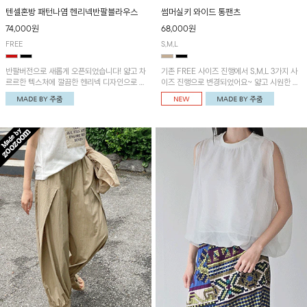
텐셀혼방 패턴나염 헨리넥반팔블라우스
썸머실키 와이드 통팬츠
74,000원
68,000원
FREE
S,M,L
반팔버전으로 새롭게 오픈되었습니다! 얇고 차
기존 FREE 사이즈 진행에서 S,M,L 3가지 사
르르한 텍스처에 깔끔한 헨리넥 디자인으로 제
이즈 진행으로 변경되었어요~ 얇고 시원한 원
작된 블라우스예요~볼륨감있는 소매 셔링과
단으로 제작된 와이드팬츠! 베이직한 디자인으
세련된 나염패턴으로 유니크한 매력 UP!
로 코디 활용도가 높은 아이템이에요~