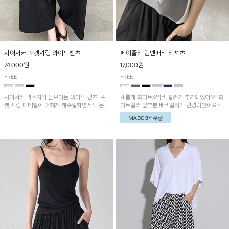
시어서커 포켓셔링 와이드팬츠
페이즐리 린넨배색 티셔츠
74,000원
17,000원
FREE
FREE
시어서커 텍스처가 돋보이는 와이드 팬츠! 포
새롭게 화이트&먹색 컬러가 추가되었어요! 화
켓 셔링 디테일이 더해져 캐주얼하면서도 은은
이트컬러 앞부분 배색컬러가 변경되었어요~
한 포인트를 연출하며, 여유로운 와이드 핏으
중앙 린넨배색으로 유니크하면서 페이즐리 패
로 편안하고 멋스러운 실루엣을 완성해 줍니
턴으로 감각적인 분위기를 연출이 가능한 티셔
다. 가볍고 쾌적한 착용감으로 여름철 데일리
츠!
아이템으로 활용하기 좋아요~