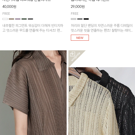
40,000원
29,000원
FREE
FREE
내추럴한 피그먼트 워싱감이 더해져 빈티지하
허리와 밑단 밴딩의 자연스러운 주름 디테일이
고 멋스러운 무드를 연출해 주는 티셔츠! 편안
멋스러운 핏을 연출하는 팬츠! 찰랑이는 레이
한 루즈핏으로 여유롭게 착용하기 좋은 아이템
온 소재로 가볍고 시원하게 착용되며, 여유로
이에요~
운 실루엣으로 활동성이 좋아 데일리 하게 즐
기기 좋은 아이템입니다~