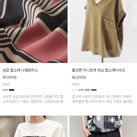
냉감 캡소매 나염원피스
쿨코튼 미니포켓 워싱 캡소매티셔츠
49,000원
46,000원
FREE
FREE
시원한 냉감 원단에 감각적인 나염을 더한 캡
겹 V넥 시보리 디테일과 미니 포켓이 더해진
소매 원피스! 가볍고 찰랑이는 소재감으로 쾌
캐주얼한 캡소매 티셔츠! 워싱 가공된 쿨코튼
적하게 착용되며, 밑단 트임 디테일이 더해져
원단으로 통기성이 좋아 쾌적하게 착용되며 다
활동성을 높였어요~
양한 하의와 매치하기 좋은 아이템입니다~