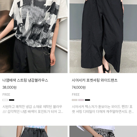
나염배색 스트링 냉감블라우스
시어서커 포켓셔링 와이드팬츠
38,000원
74,000원
FREE
FREE
시원하고 쾌적한 냉감 소재로 제작된 블라우
시어서커 텍스처가 돋보이는 와이드 팬츠! 포
스! 감각적인 나염 배색이 포인트가 되어 고급
켓 셔링 디테일이 더해져 캐주얼하면서도 은은
스럽고 세련된 분위기를 연출하며, 스트링 디
한 포인트를 연출하며, 여유로운 와이드 핏으
테일로 핏 조절이 가능해 다양한 실루엣으로
로 편안하고 멋스러운 실루엣을 완성해 줍니
착용 가능합니다~
다. 가볍고 쾌적한 착용감으로 여름철 데일리
아이템으로 활용하기 좋아요~