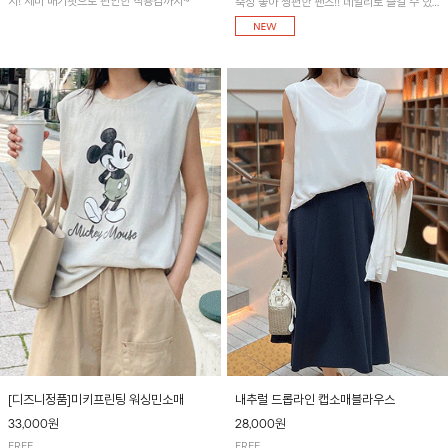
지! 세미 배기핏으로 편안한 착용감까지~
축성 좋아 짱편한 팬츠!! 데일리로 즐길 수 있
는 기본 컬러들로 준비했어요~
[디즈니정품]미키프린팅 워싱민소매
내추럴 드롭라인 캡소매블라우스
33,000원
28,000원
FREE
FREE