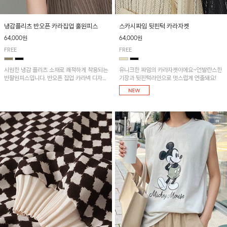
냉감플리츠 반오픈 카라집업 훌원피스
스카시짜임 뒷핀턱 카라자켓
64,000원
64,000원
FREE
FREE
시원한 냉감 플리츠 소재로 쾌적하게 착용되는
유니크한 짜임의 카라자켓이에요~언발란스한
반팔원피스입니다. 반오픈 집업 카라넥 디자인
기장과 뒷핀턱라인으로 멋스럽게 연출돼요!
이 깔끔한 포인트를 더해주며, 자연스럽게 퍼
지는 훌 실루엣이 여성스러운 분위기를 연출해
줘요~