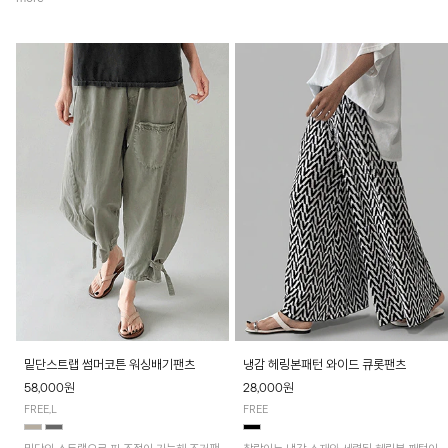
밑단스트랩 썸머코튼 워싱배기팬츠
냉감 헤링본패턴 와이드 큐롯팬츠
58,000원
28,000원
FREE,L
FREE