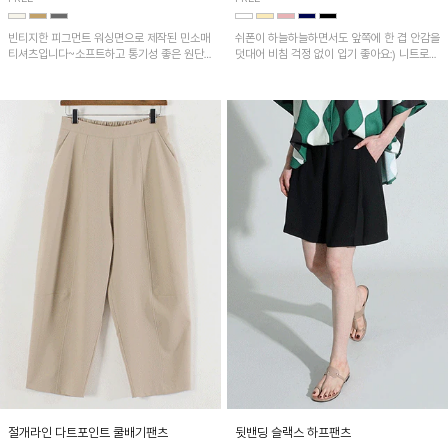
빈티지한 피그먼트 워싱면으로 제작된 민소매
쉬폰이 하늘하늘하면서도 앞쪽에 한 겹 안감을
티셔츠입니다~소프트하고 통기성 좋은 원단
덧대어 비침 걱정 없이 입기 좋아요:) 니트로
으로 편안하면서 유니크한 프린팅이 POINT!
배색된 어깨 캡소매가 자연스럽게 감싸주어 세
련된 무드를 연출 해준답니다~
절개라인 다트포인트 쿨배기팬츠
뒷밴딩 슬랙스 하프팬츠