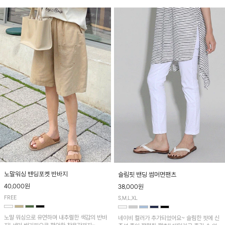
노말워싱 밴딩포켓 반바지
슬림핏 밴딩 썸머면팬츠
40,000원
38,000원
FREE
S,M,L,XL
노말 워싱으로 유연하며 내추럴한 색감의 반바
네이비 컬러가 추가되었어요~ 슬림한 핏에 신