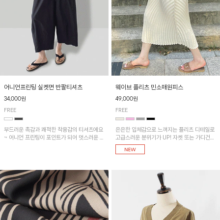
어니언프린팅 실켓면 반팔티셔츠
웨이브 플리츠 민소매원피스
34,000원
49,000원
FREE
FREE
부드러운 촉감과 쾌적한 착용감의 티셔츠에요
은은한 입체감으로 느껴지는 플리츠 디테일로
~ 어니언 프린팅이 포인트가 되어 멋스러운 아
고급스러운 분위기가 UP! 자켓 또는 가디건과
이템!!
같이 매치해도 잘 어울린답니다!