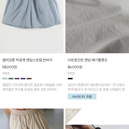
썸머코튼 빅포켓 밴딩스트링 반바지
다트포인트 밴딩 배기통팬츠
58,000원
86,000원
FREE
FREE
깔끔한 디자인에 큼직한 앞포켓 디테일을 더해
원단이 변경되어 재오픈되었어요~ 연그레이,
캐주얼한 무드를 완성한 썸머 코튼 반바지! 허
먹색 컬러가 추가되었고 뒷 포켓 디테일이 변
리 밴딩과 스트링으로 편안한 핏을 연출하며,
경되었습니다~가볍고 시원하게 착용되는 배
가볍고 쾌적한 착용감으로 여름 시즌 내내 데
기통팬츠! 허리밴딩과 여유로운 통으로 편안해
일리 하게 활용하기 좋아요~
매일 손이 자주 갈 아이템!