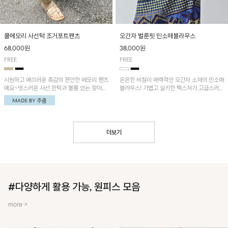
쿨메모리 사선턱 조거포트팬츠
오간자 벌룬핏 민소매블라우스
68,000원
38,000원
FREE
FREE
시원하고 매끄러운 촉감의 편안한 메모리 팬츠
은은한 비침이 매력적인 오간자 소재의 민소매
예요~멋스러운 사선 핀턱과 볼륨 있는 항아리
블라우스! 가볍고 실키한 텍스처가 고급스러운
핏이 유니크한 아이템!
무드를 더해주며, 벌룬핏 실루엣이 멋스러운
아이템이에요~
더보기
#다양하게 활용 가능, 원피스 모음
more >