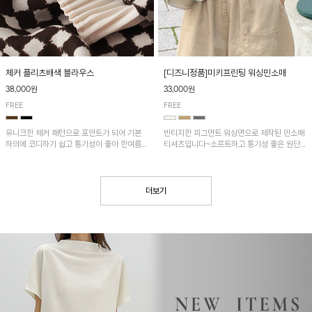
[디즈니정품]미키프린팅 워싱민소매
체커 플리츠배색 블라우스
33,000원
38,000원
FREE
FREE
빈티지한 피그먼트 워싱면으로 제작된 민소매
유니크한 체커 패턴으로 포인트가 되어 기본
티셔츠입니다~소프트하고 통기성 좋은 원단
하의에 코디하기 쉽고 통기성이 좋아 한여름에
으로 편안하면서 유니크한 프린팅이 POINT!
도 시원하게 착용하기 좋답니다~
더보기