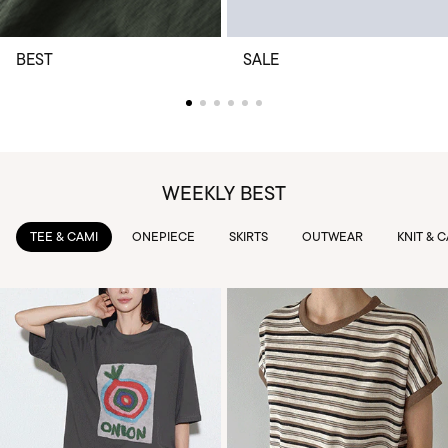
BEST
SALE
WEEKLY BEST
TEE & CAMI
ONEPIECE
SKIRTS
OUTWEAR
KNIT & 