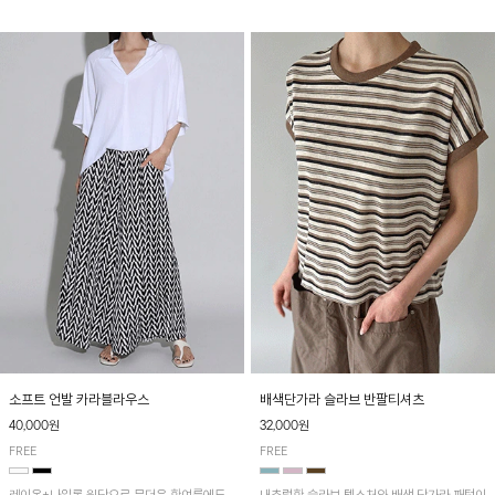
소프트 언발 카라블라우스
배색단가라 슬라브 반팔티셔츠
40,000원
32,000원
FREE
FREE