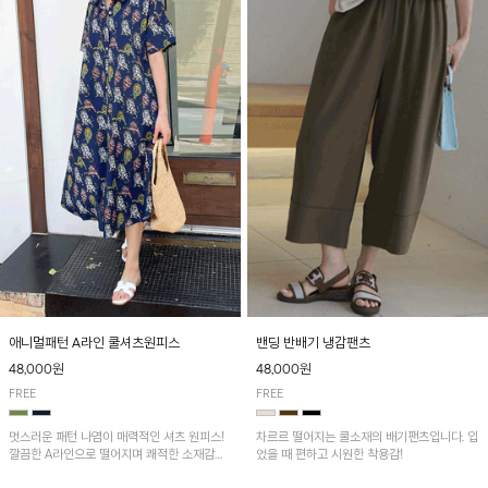
애니멀패턴 A라인 쿨셔츠원피스
밴딩 반배기 냉감팬츠
48,000원
48,000원
FREE
FREE
멋스러운 패턴 나염이 매력적인 셔츠 원피스!
차르르 떨어지는 쿨소재의 배기팬츠입니다. 입
깔끔한 A라인으로 떨어지며 쾌적한 소재감으
었을 때 편하고 시원한 착용감!
로 산뜻하게 착용돼요~