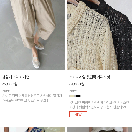
냉감메모리 배기팬츠
스카시짜임 뒷핀턱 카라자켓
42,000원
64,000원
FREE
FREE
가벼운 경량 메모리원단으로 시원하며 밑위가
여유로워 편안하고 멋스러운 팬츠!!
유니크한 짜임의 카라자켓이에요~언발란스한
기장과 뒷핀턱라인으로 멋스럽게 연출돼요!