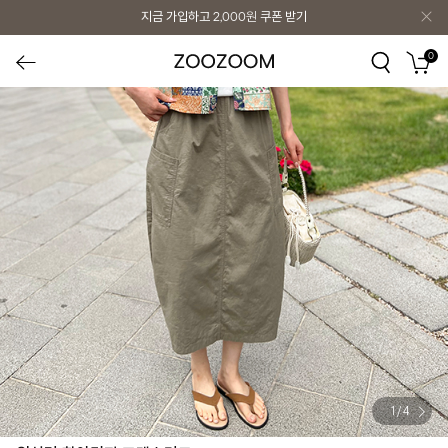
지금 가입하고
2,000원
쿠폰 받기
0
1
/
4