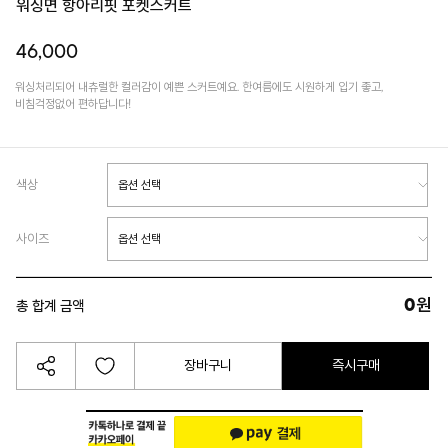
워싱면 항아리핏 포켓스커트
46,000
워싱처리되어 내츄럴한 컬러감이 예쁜 스커트예요. 한여름에도 시원하게 입기 좋고,
비침걱정없어 편하답니다!
색상
사이즈
0
원
총 합계 금액
장바구니
즉시구매