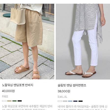
노말워싱 밴딩포켓 반바지
슬림핏 밴딩 썸머면팬츠
40,000원
38,000원
FREE
S,M,L,XL
노말 워싱으로 유연하며 내추럴한 색감의 반바
네이비 컬러가 추가되었어요~ 슬림한 핏에 신