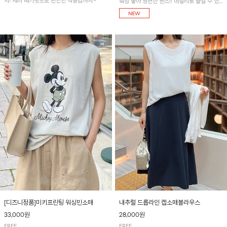
지! 세미 배기핏으로 편안한 착용감까지~
축성 좋아 짱편한 팬츠!! 데일리로 즐길 수 있
는 기본 컬러들로 준비했어요~
[디즈니정품]미키프린팅 워싱민소매
내추럴 드롭라인 캡소매블라우스
33,000원
28,000원
FREE
FREE