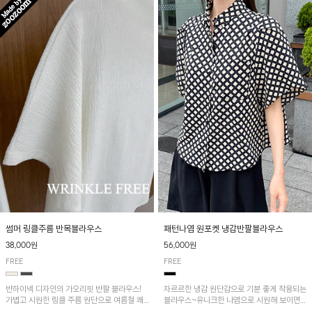
패턴나염 원포켓 냉감반팔블라우스
썸머 링클주름 반목블라우스
56,000원
38,000원
FREE
FREE
차르르한 냉감 원단감으로 기분 좋게 착용되는
반하이넥 디자인의 가오리핏 반팔 블라우스!
블라우스~유니크한 나염으로 시원해 보이면
가볍고 시원한 링클 주름 원단으로 여름철 쾌
서 흐르는 핏이 멋스러운 아이템!
적하게 즐기기 좋은 아이템이에요~