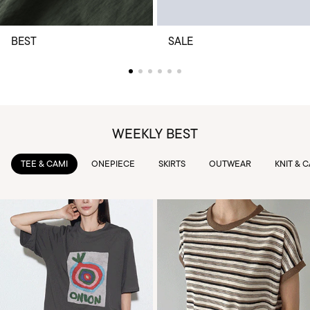
BEST
SALE
WEEKLY BEST
TEE & CAMI
ONEPIECE
SKIRTS
OUTWEAR
KNIT & 