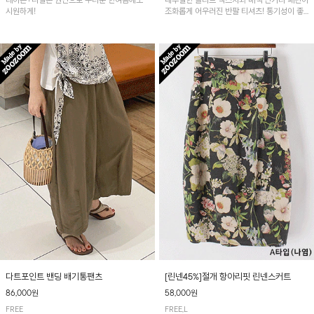
레이온+나일론 원단으로 무더운 한여름에도
내추럴한 슬라브 텍스처와 배색 단가라 패턴이
시원하게!
조화롭게 어우러진 반팔 티셔츠! 통기성이 좋
아 여름철 시원하게 착용하기 좋아요~
다트포인트 밴딩 배기통팬츠
[린넨45%]절개 항아리핏 린넨스커트
86,000원
58,000원
FREE
FREE,L