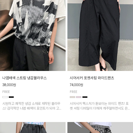
나염배색 스트링 냉감블라우스
시어서커 포켓셔링 와이드팬츠
38,000원
74,000원
FREE
FREE
시원하고 쾌적한 냉감 소재로 제작된 블라우
시어서커 텍스처가 돋보이는 와이드 팬츠! 포
스! 감각적인 나염 배색이 포인트가 되어 고급
켓 셔링 디테일이 더해져 캐주얼하면서도 은은
스럽고 세련된 분위기를 연출하며, 스트링 디
한 포인트를 연출하며, 여유로운 와이드 핏으
테일로 핏 조절이 가능해 다양한 실루엣으로
로 편안하고 멋스러운 실루엣을 완성해 줍니
착용 가능합니다~
다. 가볍고 쾌적한 착용감으로 여름철 데일리
아이템으로 활용하기 좋아요~