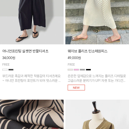
어니언프린팅 실켓면 반팔티셔츠
웨이브 플리츠 민소매원피스
34,000원
49,000원
FREE
FREE
부드러운 촉감과 쾌적한 착용감의 티셔츠에요
은은한 입체감으로 느껴지는 플리츠 디테일로
~ 어니언 프린팅이 포인트가 되어 멋스러운 아
고급스러운 분위기가 UP! 자켓 또는 가디건과
이템!!
같이 매치해도 잘 어울린답니다!