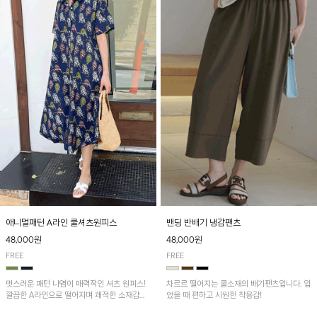
애니멀패턴 A라인 쿨셔츠원피스
밴딩 반배기 냉감팬츠
48,000원
48,000원
FREE
FREE
멋스러운 패턴 나염이 매력적인 셔츠 원피스!
차르르 떨어지는 쿨소재의 배기팬츠입니다. 입
깔끔한 A라인으로 떨어지며 쾌적한 소재감으
었을 때 편하고 시원한 착용감!
로 산뜻하게 착용돼요~