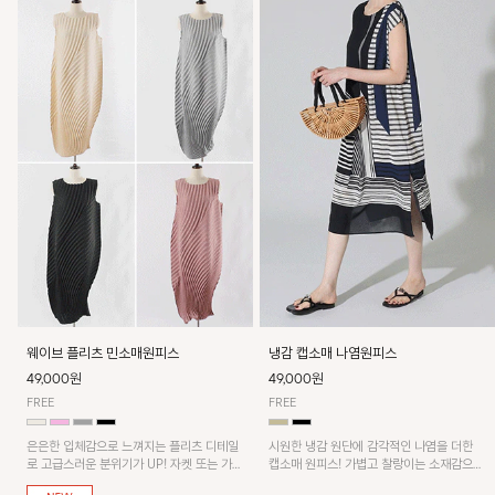
웨이브 플리츠 민소매원피스
냉감 캡소매 나염원피스
49,000원
49,000원
FREE
FREE
은은한 입체감으로 느껴지는 플리츠 디테일
시원한 냉감 원단에 감각적인 나염을 더한
로 고급스러운 분위기가 UP! 자켓 또는 가디
캡소매 원피스! 가볍고 찰랑이는 소재감으로
건과 같이 매치해도 잘 어울린답니다!
쾌적하게 착용되며, 밑단 트임 디테일이 더해