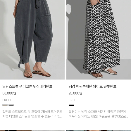
밑단스트랩 썸머코튼 워싱배기팬츠
냉감 헤링본패턴 와이드 큐롯팬츠
58,000원
28,000원
FREE,L
FREE
밑단의 스트랩으로 핏 조절이 가능해 조거팬츠
찰랑이는 냉감 소재와 세련된 헤링본 패턴이
처럼 다양한 스타일을 연출할 수 있는 아이템!
어우러진 와이드 팬츠! 여유로운 실루엣으로
허리 전체 밴딩과 스트링으로 편안한 착용감이
활동성이 뛰어나며, 가볍고 시원한 착용감으로
며, 넉넉한 포켓 디테일로 실용성을 더했어요~
한여름까지 부담 없이 즐기기 좋은 아이템입니
다.