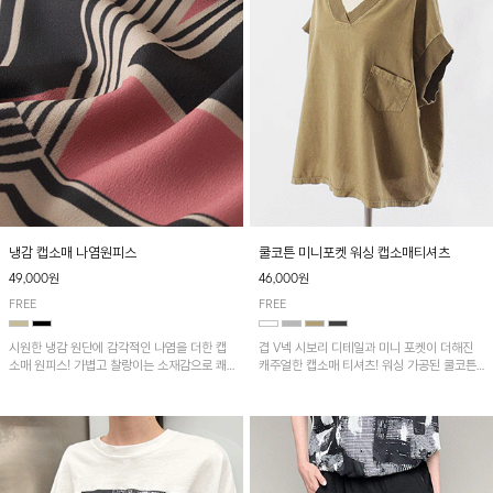
냉감 캡소매 나염원피스
쿨코튼 미니포켓 워싱 캡소매티셔츠
49,000원
46,000원
FREE
FREE
시원한 냉감 원단에 감각적인 나염을 더한 캡
겹 V넥 시보리 디테일과 미니 포켓이 더해진
소매 원피스! 가볍고 찰랑이는 소재감으로 쾌
캐주얼한 캡소매 티셔츠! 워싱 가공된 쿨코튼
적하게 착용되며, 밑단 트임 디테일이 더해져
원단으로 통기성이 좋아 쾌적하게 착용되며 다
활동성을 높였어요~
양한 하의와 매치하기 좋은 아이템입니다~