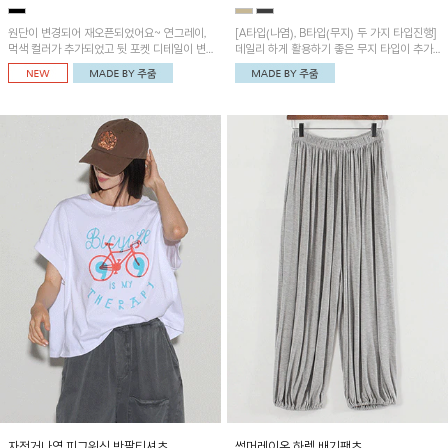
원단이 변경되어 재오픈되었어요~ 연그레이,
[A타입(나염), B타입(무지) 두 가지 타입진행]
먹색 컬러가 추가되었고 뒷 포켓 디테일이 변
데일리 하게 활용하기 좋은 무지 타입이 추가
경되었습니다~가볍고 시원하게 착용되는 배
되었어요~ 볼륨감 있는 항아리핏 실루엣이 유
기통팬츠! 허리밴딩과 여유로운 통으로 편안해
니크하며 포켓디테일이 POINT!
매일 손이 자주 갈 아이템!
자전거나염 피그워싱 반팔티셔츠
썸머레이온 하렘 배기팬츠