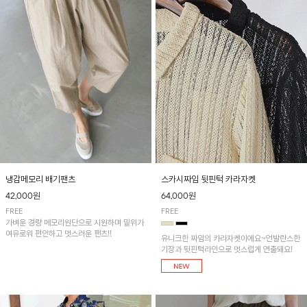
냉감메모리 배기팬츠
스카시짜임 뒷핀턱 카라자켓
42,000원
64,000원
FREE
FREE
가벼운 경량 메모리원단으로 시원하며 밑위가
여유로워 편안하고 멋스러운 팬츠!!
유니크한 짜임의 카라자켓이에요~언발란스한
기장과 뒷핀턱라인으로 멋스럽게 연출돼요!