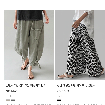
밑단스트랩 썸머코튼 워싱배기팬츠
냉감 헤링본패턴 와이드 큐롯팬츠
58,000원
28,000원
FREE,L
FREE