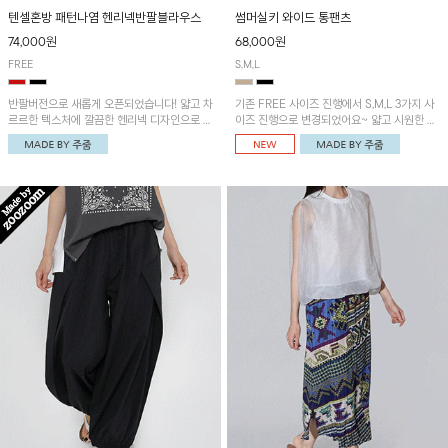
텐셀혼방 패턴나염 헨리넥반팔블라우스
썸머실키 와이드 통팬츠
74,000원
68,000원
FREE
S,M,L
반팔버전으로 새롭게 오픈되었습니다! 얇고 차
기존 FREE 사이즈 진행에서 S,M,L 3가지 사
르르한 텍스처에 깔끔한 헨리넥 디자인으로 제
이즈 진행으로 변경되었어요~ 얇고 시원한 원
작된 블라우스예요~볼륨감있는 소매 셔링과
단으로 제작된 와이드팬츠! 베이직한 디자인으
세련된 나염패턴으로 유니크한 매력 UP!
로 코디 활용도가 높은 아이템이에요~