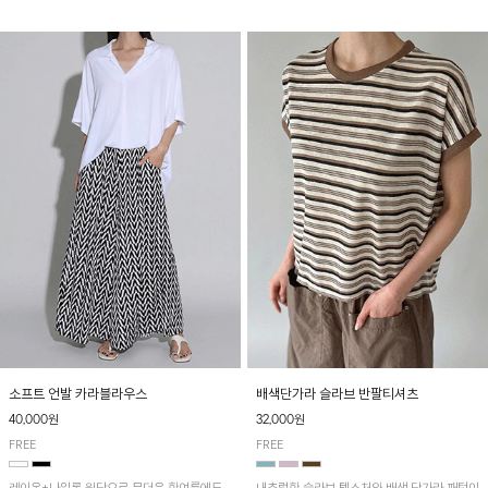
소프트 언발 카라블라우스
배색단가라 슬라브 반팔티셔츠
40,000원
32,000원
FREE
FREE