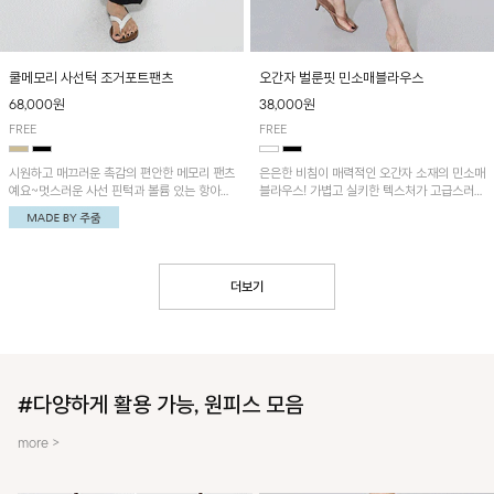
쿨메모리 사선턱 조거포트팬츠
오간자 벌룬핏 민소매블라우스
68,000원
38,000원
FREE
FREE
시원하고 매끄러운 촉감의 편안한 메모리 팬츠
은은한 비침이 매력적인 오간자 소재의 민소매
예요~멋스러운 사선 핀턱과 볼륨 있는 항아리
블라우스! 가볍고 실키한 텍스처가 고급스러운
핏이 유니크한 아이템!
무드를 더해주며, 벌룬핏 실루엣이 멋스러운
아이템이에요~
더보기
#다양하게 활용 가능, 원피스 모음
more >