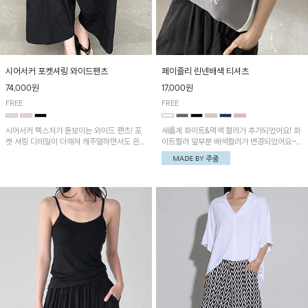
시어서커 포켓셔링 와이드팬츠
페이즐리 린넨배색 티셔츠
74,000원
17,000원
FREE
FREE
시어서커 텍스처가 돋보이는 와이드 팬츠! 포
새롭게 화이트&먹색 컬러가 추가되었어요! 화
켓 셔링 디테일이 더해져 캐주얼하면서도 은은
이트컬러 앞부분 배색컬러가 변경되었어요~
한 포인트를 연출하며, 여유로운 와이드 핏으
중앙 린넨배색으로 유니크하면서 페이즐리 패
로 편안하고 멋스러운 실루엣을 완성해 줍니
턴으로 감각적인 분위기를 연출이 가능한 티셔
다. 가볍고 쾌적한 착용감으로 여름철 데일리
츠!
아이템으로 활용하기 좋아요~