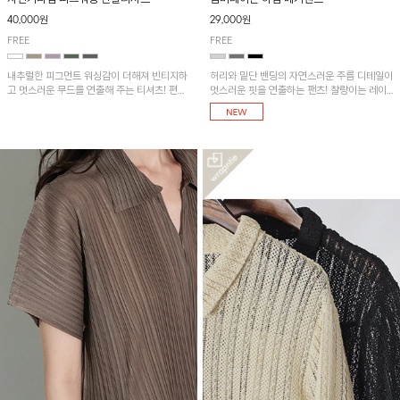
40,000원
29,000원
FREE
FREE
내추럴한 피그먼트 워싱감이 더해져 빈티지하
허리와 밑단 밴딩의 자연스러운 주름 디테일이
고 멋스러운 무드를 연출해 주는 티셔츠! 편안
멋스러운 핏을 연출하는 팬츠! 찰랑이는 레이
한 루즈핏으로 여유롭게 착용하기 좋은 아이템
온 소재로 가볍고 시원하게 착용되며, 여유로
이에요~
운 실루엣으로 활동성이 좋아 데일리 하게 즐
기기 좋은 아이템입니다~