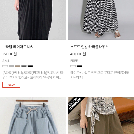
브라탑 레이어드 나시
소프트 언발 카라블라우스
15,000원
40,000원
S,M,L
FREE
[A타입(끈나시),B타입(망고나시)]망고나시 타
레이온+나일론 원단으로 무더운 한여름에도
입이 추가되었어요~ 브라탑이 안쪽에 레이어
시원하게!
드 되어 실용적인 나시!