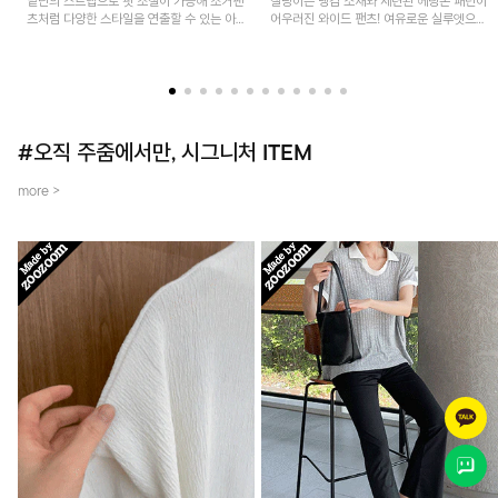
밑단의 스트랩으로 핏 조절이 가능해 조거팬
찰랑이는 냉감 소재와 세련된 헤링본 패턴이
츠처럼 다양한 스타일을 연출할 수 있는 아
어우러진 와이드 팬츠! 여유로운 실루엣으로
이템! 허리 전체 밴딩과 스트링으로 편안한
활동성이 뛰어나며, 가볍고 시원한 착용감으
착용감이며, 넉넉한 포켓 디테일로 실용성을
로 한여름까지 부담 없이 즐기기 좋은 아이
더했어요~
템입니다.
#오직 주줌에서만, 시그니처 ITEM
more >