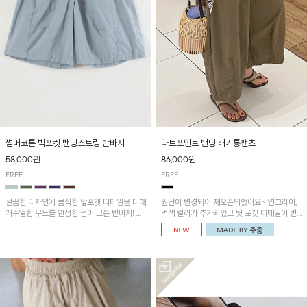
썸머코튼 빅포켓 밴딩스트링 반바지
다트포인트 밴딩 배기통팬츠
58,000원
86,000원
FREE
FREE
깔끔한 디자인에 큼직한 앞포켓 디테일을 더해
원단이 변경되어 재오픈되었어요~ 연그레이,
캐주얼한 무드를 완성한 썸머 코튼 반바지! 허
먹색 컬러가 추가되었고 뒷 포켓 디테일이 변
리 밴딩과 스트링으로 편안한 핏을 연출하며,
경되었습니다~가볍고 시원하게 착용되는 배
가볍고 쾌적한 착용감으로 여름 시즌 내내 데
기통팬츠! 허리밴딩과 여유로운 통으로 편안해
일리 하게 활용하기 좋아요~
매일 손이 자주 갈 아이템!