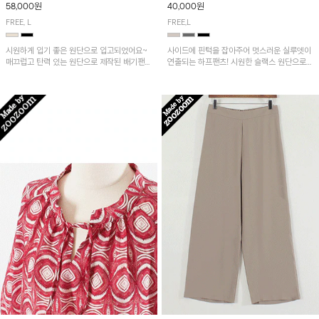
58,000원
40,000원
FREE, L
FREE,L
시원하게 입기 좋은 원단으로 입고되었어요~
사이드에 핀턱을 잡아주어 멋스러운 실루엣이
매끄럽고 탄력 있는 원단으로 제작된 배기팬츠
연출되는 하프팬츠! 시원한 슬랙스 원단으로
입니다! 유니크한 다트절개 포인트가 돋보이며
산뜻하게 입어보실 거예요~
뒷밴딩으로 편안하게~