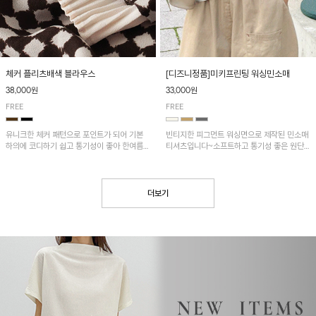
[디즈니정품]미키프린팅 워싱민소매
체커 플리츠배색 블라우스
33,000원
38,000원
FREE
FREE
빈티지한 피그먼트 워싱면으로 제작된 민소매
유니크한 체커 패턴으로 포인트가 되어 기본
티셔츠입니다~소프트하고 통기성 좋은 원단
하의에 코디하기 쉽고 통기성이 좋아 한여름에
으로 편안하면서 유니크한 프린팅이 POINT!
도 시원하게 착용하기 좋답니다~
더보기