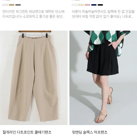
빈티지한 피그먼트 워싱면으로 제작된 민소매
쉬폰이 하늘하늘하면서도 앞쪽에 한 겹 안감을
티셔츠입니다~소프트하고 통기성 좋은 원단
덧대어 비침 걱정 없이 입기 좋아요:) 니트로
으로 편안하면서 유니크한 프린팅이 POINT!
배색된 어깨 캡소매가 자연스럽게 감싸주어 세
련된 무드를 연출 해준답니다~
절개라인 다트포인트 쿨배기팬츠
뒷밴딩 슬랙스 하프팬츠