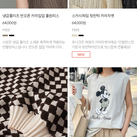
냉감플리츠 반오픈 카라집업 훌원피스
스카시짜임 뒷핀턱 카라자켓
64,000원
64,000원
FREE
FREE
시원한 냉감 플리츠 소재로 쾌적하게 착용되는
유니크한 짜임의 카라자켓이에요~언발란스한
반팔원피스입니다. 반오픈 집업 카라넥 디자인
기장과 뒷핀턱라인으로 멋스럽게 연출돼요!
이 깔끔한 포인트를 더해주며, 자연스럽게 퍼
지는 훌 실루엣이 여성스러운 분위기를 연출해
줘요~