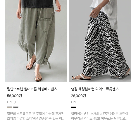
밑단스트랩 썸머코튼 워싱배기팬츠
냉감 헤링본패턴 와이드 큐롯팬츠
58,000원
28,000원
FREE,L
FREE
밑단의 스트랩으로 핏 조절이 가능해 조거팬
찰랑이는 냉감 소재와 세련된 헤링본 패턴이
츠처럼 다양한 스타일을 연출할 수 있는 아
어우러진 와이드 팬츠! 여유로운 실루엣으로
이템! 허리 전체 밴딩과 스트링으로 편안한
활동성이 뛰어나며, 가볍고 시원한 착용감으
착용감이며, 넉넉한 포켓 디테일로 실용성을
로 한여름까지 부담 없이 즐기기 좋은 아이