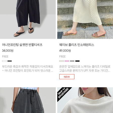
어니언프린팅 실켓면 반팔티셔츠
웨이브 플리츠 민소매원피스
34,000원
49,000원
FREE
FREE
부드러운 촉감과 쾌적한 착용감의 티셔츠에요
은은한 입체감으로 느껴지는 플리츠 디테일로
~ 어니언 프린팅이 포인트가 되어 멋스러운 아
고급스러운 분위기가 UP! 자켓 또는 가디건과
이템!!
같이 매치해도 잘 어울린답니다!