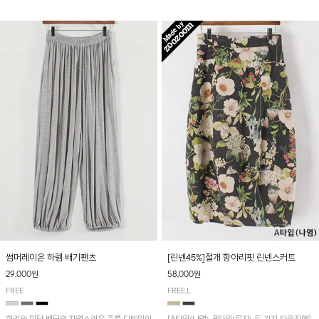
썸머레이온 하렘 배기팬츠
[린넨45%]절개 항아리핏 린넨스커트
29,000원
58,000원
FREE
FREE,L