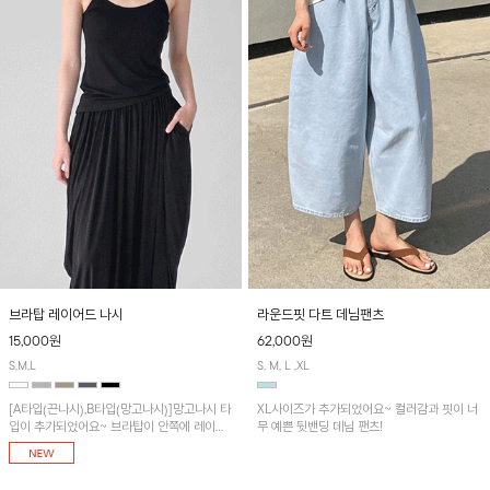
브라탑 레이어드 나시
라운드핏 다트 데님팬츠
15,000원
62,000원
S,M,L
S, M, L ,XL
[A타입(끈나시),B타입(망고나시)]망고나시 타
XL사이즈가 추가되었어요~ 컬러감과 핏이 너
입이 추가되었어요~ 브라탑이 안쪽에 레이어
무 예쁜 뒷밴딩 데님 팬츠!
드 되어 실용적인 나시!