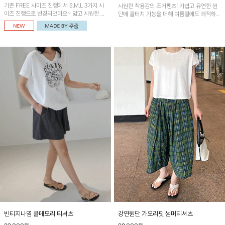
기존 FREE 사이즈 진행에서 S,M,L 3가지 사
시원한 착용감의 조거팬츠! 가볍고 유연한 원
이즈 진행으로 변경되었어요~ 얇고 시원한 원
단에 쿨터치 기능을 더해 여름철에도 쾌적하게
단으로 제작된 와이드팬츠! 베이직한 디자인으
입을 수 있으며, 앞 핀턱 디테일로 감각적인 실
로 코디 활용도가 높은 아이템이에요~
루엣을 연출해 편안함과 스타일을 모두 갖춘
아이템이에요~
빈티지나염 쿨메모리 티셔츠
강연원단 가오리핏 썸머티셔츠