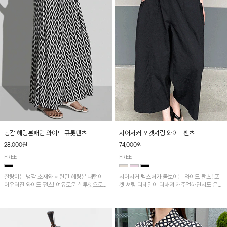
냉감 헤링본패턴 와이드 큐롯팬츠
시어서커 포켓셔링 와이드팬츠
28,000원
74,000원
FREE
FREE
찰랑이는 냉감 소재와 세련된 헤링본 패턴이
시어서커 텍스처가 돋보이는 와이드 팬츠! 포
어우러진 와이드 팬츠! 여유로운 실루엣으로
켓 셔링 디테일이 더해져 캐주얼하면서도 은은
활동성이 뛰어나며, 가볍고 시원한 착용감으로
한 포인트를 연출하며, 여유로운 와이드 핏으
한여름까지 부담 없이 즐기기 좋은 아이템입니
로 편안하고 멋스러운 실루엣을 완성해 줍니
다.
다. 가볍고 쾌적한 착용감으로 여름철 데일리
아이템으로 활용하기 좋아요~