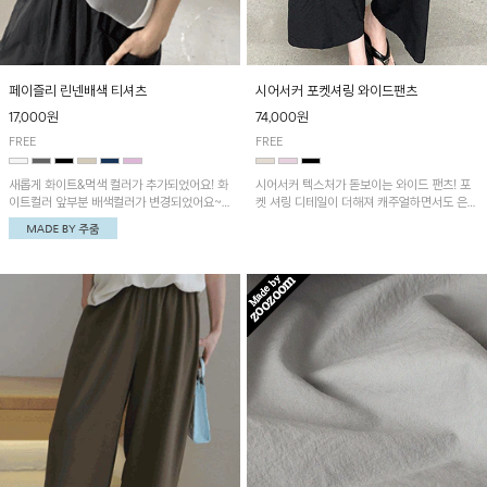
페이즐리 린넨배색 티셔츠
시어서커 포켓셔링 와이드팬츠
17,000원
74,000원
FREE
FREE
새롭게 화이트&먹색 컬러가 추가되었어요! 화
시어서커 텍스처가 돋보이는 와이드 팬츠! 포
이트컬러 앞부분 배색컬러가 변경되었어요~
켓 셔링 디테일이 더해져 캐주얼하면서도 은은
중앙 린넨배색으로 유니크하면서 페이즐리 패
한 포인트를 연출하며, 여유로운 와이드 핏으
턴으로 감각적인 분위기를 연출이 가능한 티셔
로 편안하고 멋스러운 실루엣을 완성해 줍니
츠!
다. 가볍고 쾌적한 착용감으로 여름철 데일리
아이템으로 활용하기 좋아요~