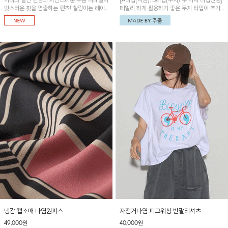
허리와 밑단 밴딩의 자연스러운 주름 디테일이
[A타입(나염), B타입(무지) 두 가지 타입진행]
멋스러운 핏을 연출하는 팬츠! 찰랑이는 레이
데일리 하게 활용하기 좋은 무지 타입이 추가
온 소재로 가볍고 시원하게 착용되며, 여유로
되었어요~ 볼륨감 있는 항아리핏 실루엣이 유
운 실루엣으로 활동성이 좋아 데일리 하게 즐
니크하며 포켓디테일이 POINT!
기기 좋은 아이템입니다~
냉감 캡소매 나염원피스
자전거나염 피그워싱 반팔티셔츠
49,000원
40,000원