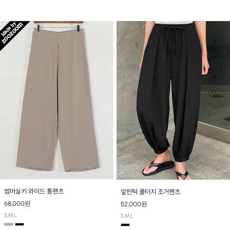
산뜻하게 입어보실 거예요~
썸머실키 와이드 통팬츠
앞핀턱 쿨터치 조거팬츠
68,000원
52,000원
S,M,L
S,M,L