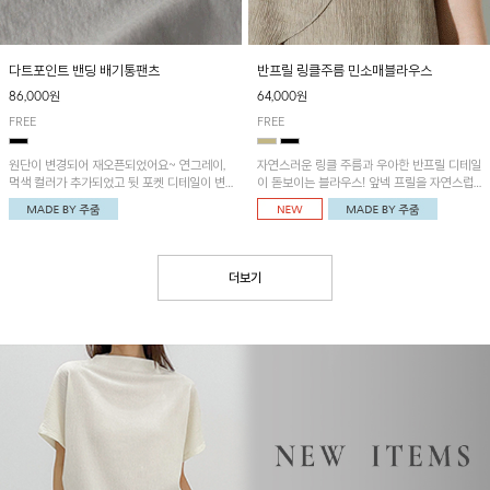
다트포인트 밴딩 배기통팬츠
반프릴 링클주름 민소매블라우스
86,000원
64,000원
FREE
FREE
원단이 변경되어 재오픈되었어요~ 연그레이,
자연스러운 링클 주름과 우아한 반프릴 디테일
먹색 컬러가 추가되었고 뒷 포켓 디테일이 변
이 돋보이는 블라우스! 앞넥 프릴을 자연스럽
경되었습니다~가볍고 시원하게 착용되는 배
게 내려 여성스러운 무드로 연출하거나, 어깨
기통팬츠! 허리밴딩과 여유로운 통으로 편안해
옆 단추에 걸어 세련된 카울넥 스타일로 연출
매일 손이 자주 갈 아이템!
할 수 있는 아이템이에요~
더보기