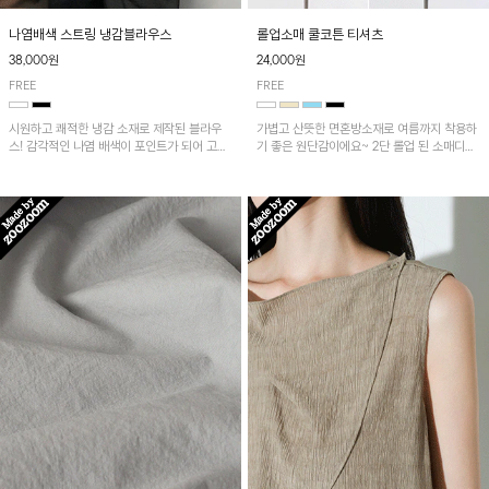
나염배색 스트링 냉감블라우스
롤업소매 쿨코튼 티셔츠
38,000원
24,000원
FREE
FREE
시원하고 쾌적한 냉감 소재로 제작된 블라우
가볍고 산뜻한 면혼방소재로 여름까지 착용하
스! 감각적인 나염 배색이 포인트가 되어 고급
기 좋은 원단감이에요~ 2단 롤업 된 소매디테
스럽고 세련된 분위기를 연출하며, 스트링 디
일이 캐주얼한 무드의 티셔츠로 언발란스한 기
테일로 핏 조절이 가능해 다양한 실루엣으로
장감은 뒷라인까지 예쁘게 연출돼요~
착용 가능합니다~