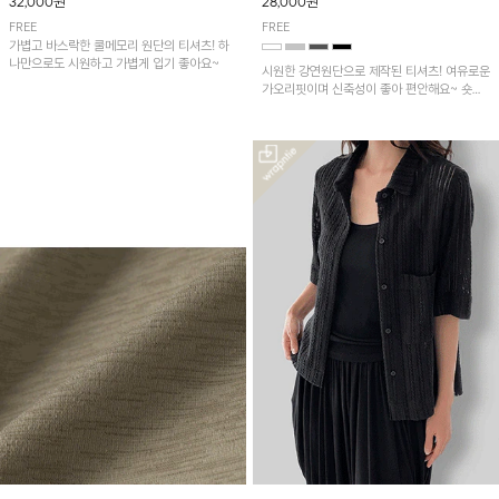
32,000원
28,000원
FREE
FREE
가볍고 바스락한 쿨메모리 원단의 티셔츠! 하
나만으로도 시원하고 가볍게 입기 좋아요~
시원한 강연원단으로 제작된 티셔츠! 여유로운
가오리핏이며 신축성이 좋아 편안해요~ 숏기
장이라 반바지나 배기핏팬츠, 스커트에 예쁘게
입기 좋습니다!