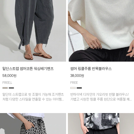
밑단스트랩 썸머코튼 워싱배기팬츠
썸머 링클주름 반목블라우스
58,000원
38,000원
FREE,L
FREE
밑단의 스트랩으로 핏 조절이 가능해 조거팬츠
반하이넥 디자인의 가오리핏 반팔 블라우스!
처럼 다양한 스타일을 연출할 수 있는 아이템!
가볍고 시원한 링클 주름 원단으로 여름철 쾌
허리 전체 밴딩과 스트링으로 편안한 착용감이
적하게 즐기기 좋은 아이템이에요~
며, 넉넉한 포켓 디테일로 실용성을 더했어요~