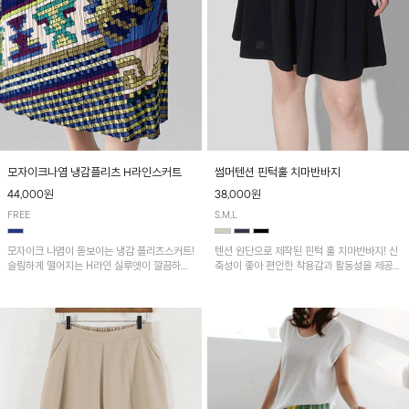
모자이크나염 냉감플리츠 H라인스커트
썸머텐션 핀턱훌 치마반바지
44,000원
38,000원
FREE
S,M,L
모자이크 나염이 돋보이는 냉감 플리츠스커트!
텐션 원단으로 제작된 핀턱 훌 치마반바지! 신
슬림하게 떨어지는 H라인 실루엣이 깔끔하고
축성이 좋아 편안한 착용감과 활동성을 제공하
여성스러운 핏을 연출해 줘요~ 허리 전체 밴딩
며 자연스럽게 살짝 퍼지는 핀턱 훌 라인이 여
으로 편안한 착용감이며, 밑단 트임으로 활동
성스러운 실루엣을 연출해 줘요~
성을 더했어요~