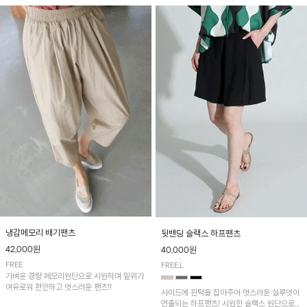
냉감메모리 배기팬츠
뒷밴딩 슬랙스 하프팬츠
42,000원
40,000원
FREE
FREE,L
가벼운 경량 메모리원단으로 시원하며 밑위가
여유로워 편안하고 멋스러운 팬츠!!
사이드에 핀턱을 잡아주어 멋스러운 실루엣이
연출되는 하프팬츠! 시원한 슬랙스 원단으로