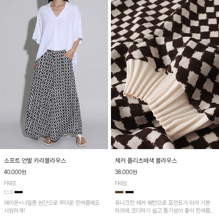
소프트 언발 카라블라우스
체커 플리츠배색 블라우스
40,000원
38,000원
FREE
FREE
레이온+나일론 원단으로 무더운 한여름에도
유니크한 체커 패턴으로 포인트가 되어 기본
시원하게!
하의에 코디하기 쉽고 통기성이 좋아 한여름에
도 시원하게 착용하기 좋답니다~