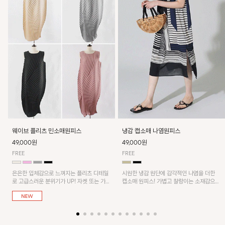
웨이브 플리츠 민소매원피스
냉감 캡소매 나염원피스
49,000원
49,000원
FREE
FREE
은은한 입체감으로 느껴지는 플리츠 디테일
시원한 냉감 원단에 감각적인 나염을 더한
로 고급스러운 분위기가 UP! 자켓 또는 가디
캡소매 원피스! 가볍고 찰랑이는 소재감으로
건과 같이 매치해도 잘 어울린답니다!
쾌적하게 착용되며, 밑단 트임 디테일이 더해
져 활동성을 높였어요~