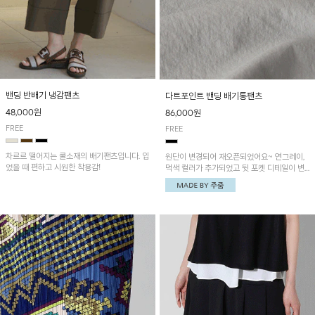
밴딩 반배기 냉감팬츠
다트포인트 밴딩 배기통팬츠
48,000원
86,000원
FREE
FREE
차르르 떨어지는 쿨소재의 배기팬츠입니다. 입
원단이 변경되어 재오픈되었어요~ 연그레이,
었을 때 편하고 시원한 착용감!
먹색 컬러가 추가되었고 뒷 포켓 디테일이 변
경되었습니다~가볍고 시원하게 착용되는 배
기통팬츠! 허리밴딩과 여유로운 통으로 편안해
매일 손이 자주 갈 아이템!