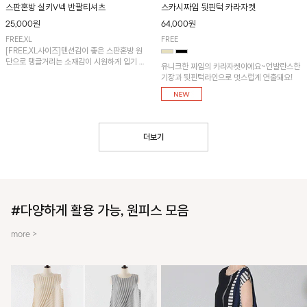
스판혼방 실키V넥 반팔티셔츠
스카시짜임 뒷핀턱 카라자켓
25,000원
64,000원
FREE,XL
FREE
[FREE,XL사이즈]텐션감이 좋은 스판혼방 원
단으로 탱글거리는 소재감이 시원하게 입기 좋
유니크한 짜임의 카라자켓이에요~언발란스한
은 냉감 티셔츠입니다.
기장과 뒷핀턱라인으로 멋스럽게 연출돼요!
더보기
#다양하게 활용 가능, 원피스 모음
more >