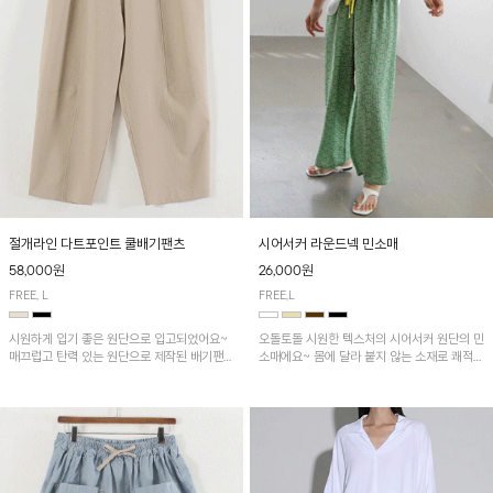
시어서커 라운드넥 민소매
절개라인 다트포인트 쿨배기팬츠
26,000원
58,000원
FREE,L
FREE, L
오돌토돌 시원한 텍스처의 시어서커 원단의 민
시원하게 입기 좋은 원단으로 입고되었어요~
소매에요~ 몸에 달라 붙지 않는 소재로 쾌적하
매끄럽고 탄력 있는 원단으로 제작된 배기팬츠
게 착용하기 좋은 ITEM!
입니다! 유니크한 다트절개 포인트가 돋보이며
뒷밴딩으로 편안하게~