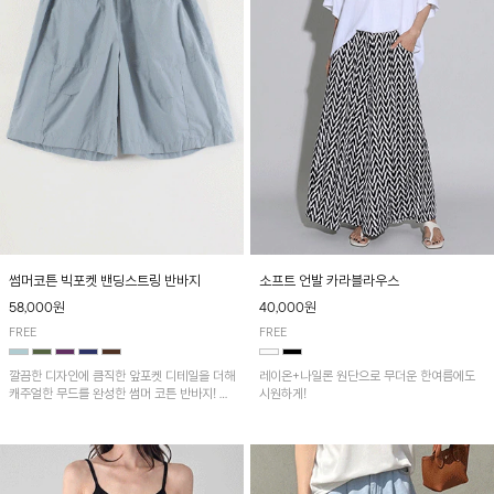
썸머코튼 빅포켓 밴딩스트링 반바지
소프트 언발 카라블라우스
58,000원
40,000원
FREE
FREE
깔끔한 디자인에 큼직한 앞포켓 디테일을 더해
레이온+나일론 원단으로 무더운 한여름에도
캐주얼한 무드를 완성한 썸머 코튼 반바지! 허
시원하게!
리 밴딩과 스트링으로 편안한 핏을 연출하며,
가볍고 쾌적한 착용감으로 여름 시즌 내내 데
일리 하게 활용하기 좋아요~