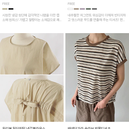
FREE
FREE
시원한 냉감 원단에 감각적인 나염을 더한 캡
내추럴한 피그먼트 워싱감이 더해져 빈티지하
소매 원피스! 가볍고 찰랑이는 소재감으로 쾌
고 멋스러운 무드를 연출해 주는 티셔츠! 편안
적하게 착용되며, 밑단 트임 디테일이 더해져
한 루즈핏으로 여유롭게 착용하기 좋은 아이템
활동성을 높였어요~
이에요~
뒷리본 밑단핀턱 냉감블라우스
배색단가라 슬라브 반팔티셔츠