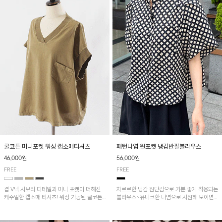
패턴나염 원포켓 냉감반팔블라우스
쿨코튼 미니포켓 워싱 캡소매티셔츠
56,000원
46,000원
FREE
FREE
차르르한 냉감 원단감으로 기분 좋게 착용되는
겹 V넥 시보리 디테일과 미니 포켓이 더해진
블라우스~유니크한 나염으로 시원해 보이면
캐주얼한 캡소매 티셔츠! 워싱 가공된 쿨코튼
서 흐르는 핏이 멋스러운 아이템!
원단으로 통기성이 좋아 쾌적하게 착용되며 다
양한 하의와 매치하기 좋은 아이템입니다~