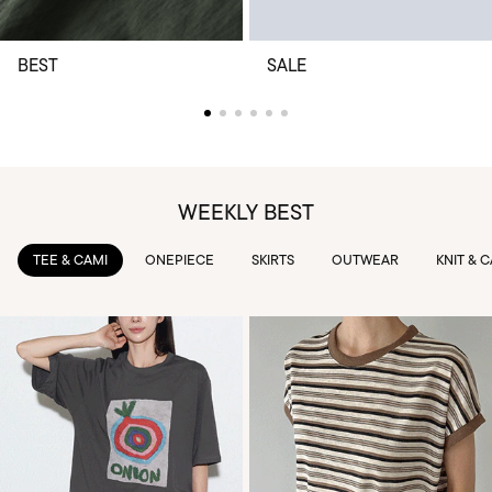
BEST
SALE
WEEKLY BEST
TEE & CAMI
ONEPIECE
SKIRTS
OUTWEAR
KNIT & 