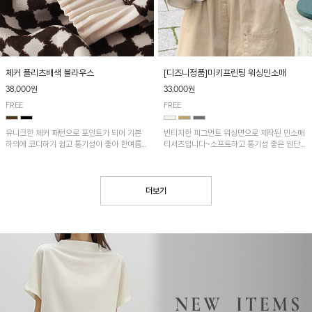
[디즈니정품]미키프린팅 워싱민소매
체커 플리츠배색 블라우스
33,000원
38,000원
FREE
FREE
빈티지한 피그먼트 워싱면으로 제작된 민소매
유니크한 체커 패턴으로 포인트가 되어 기본
티셔츠입니다~소프트하고 통기성 좋은 원단
하의에 코디하기 쉽고 통기성이 좋아 한여름에
으로 편안하면서 유니크한 프린팅이 POINT!
도 시원하게 착용하기 좋답니다~
더보기