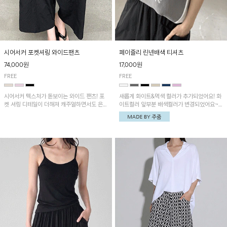
시어서커 포켓셔링 와이드팬츠
페이즐리 린넨배색 티셔츠
74,000원
17,000원
FREE
FREE
시어서커 텍스처가 돋보이는 와이드 팬츠! 포
새롭게 화이트&먹색 컬러가 추가되었어요! 화
켓 셔링 디테일이 더해져 캐주얼하면서도 은은
이트컬러 앞부분 배색컬러가 변경되었어요~
한 포인트를 연출하며, 여유로운 와이드 핏으
중앙 린넨배색으로 유니크하면서 페이즐리 패
로 편안하고 멋스러운 실루엣을 완성해 줍니
턴으로 감각적인 분위기를 연출이 가능한 티셔
다. 가볍고 쾌적한 착용감으로 여름철 데일리
츠!
아이템으로 활용하기 좋아요~