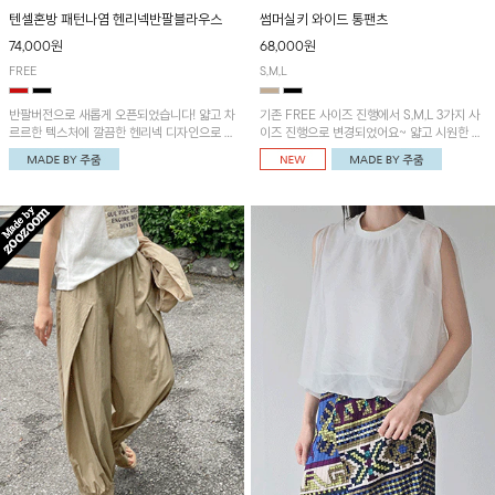
텐셀혼방 패턴나염 헨리넥반팔블라우스
썸머실키 와이드 통팬츠
74,000원
68,000원
FREE
S,M,L
반팔버전으로 새롭게 오픈되었습니다! 얇고 차
기존 FREE 사이즈 진행에서 S,M,L 3가지 사
르르한 텍스처에 깔끔한 헨리넥 디자인으로 제
이즈 진행으로 변경되었어요~ 얇고 시원한 원
작된 블라우스예요~볼륨감있는 소매 셔링과
단으로 제작된 와이드팬츠! 베이직한 디자인으
세련된 나염패턴으로 유니크한 매력 UP!
로 코디 활용도가 높은 아이템이에요~