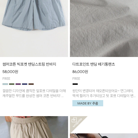
썸머코튼 빅포켓 밴딩스트링 반바지
다트포인트 밴딩 배기통팬츠
58,000원
86,000원
FREE
FREE
깔끔한 디자인에 큼직한 앞포켓 디테일을 더해
원단이 변경되어 재오픈되었어요~ 연그레이,
캐주얼한 무드를 완성한 썸머 코튼 반바지! 허
먹색 컬러가 추가되었고 뒷 포켓 디테일이 변
리 밴딩과 스트링으로 편안한 핏을 연출하며,
경되었습니다~가볍고 시원하게 착용되는 배
가볍고 쾌적한 착용감으로 여름 시즌 내내 데
기통팬츠! 허리밴딩과 여유로운 통으로 편안해
일리 하게 활용하기 좋아요~
매일 손이 자주 갈 아이템!