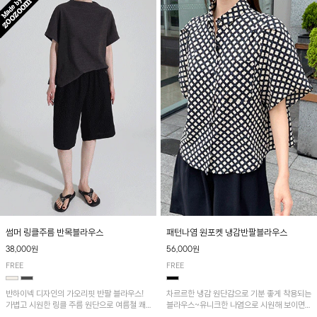
패턴나염 원포켓 냉감반팔블라우스
썸머 링클주름 반목블라우스
56,000원
38,000원
FREE
FREE
차르르한 냉감 원단감으로 기분 좋게 착용되는
반하이넥 디자인의 가오리핏 반팔 블라우스!
블라우스~유니크한 나염으로 시원해 보이면
가볍고 시원한 링클 주름 원단으로 여름철 쾌
서 흐르는 핏이 멋스러운 아이템!
적하게 즐기기 좋은 아이템이에요~