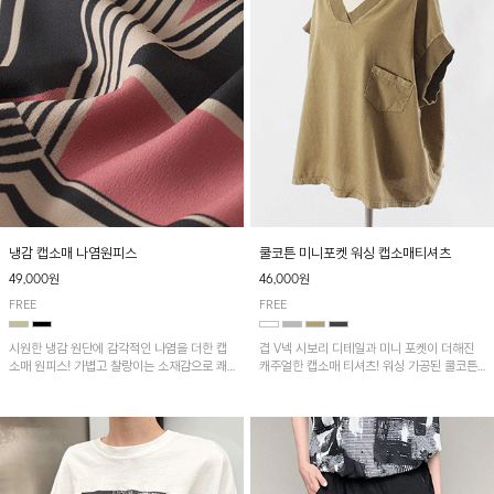
냉감 캡소매 나염원피스
쿨코튼 미니포켓 워싱 캡소매티셔츠
49,000원
46,000원
FREE
FREE
시원한 냉감 원단에 감각적인 나염을 더한 캡
겹 V넥 시보리 디테일과 미니 포켓이 더해진
소매 원피스! 가볍고 찰랑이는 소재감으로 쾌
캐주얼한 캡소매 티셔츠! 워싱 가공된 쿨코튼
적하게 착용되며, 밑단 트임 디테일이 더해져
원단으로 통기성이 좋아 쾌적하게 착용되며 다
활동성을 높였어요~
양한 하의와 매치하기 좋은 아이템입니다~