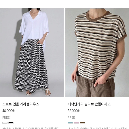
소프트 언발 카라블라우스
배색단가라 슬라브 반팔티셔츠
40,000원
32,000원
FREE
FREE