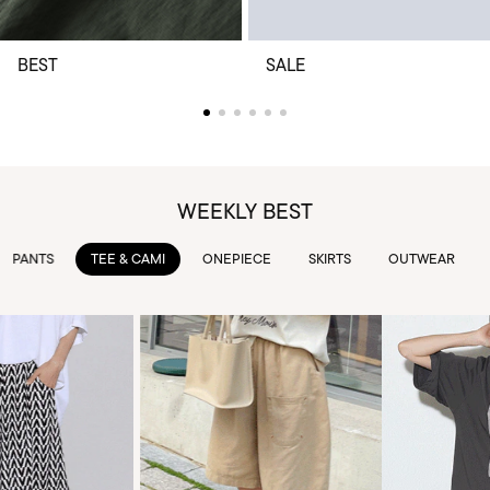
BEST
SALE
WEEKLY BEST
TEE & CAMI
ONEPIECE
SKIRTS
OUTWEAR
KNIT & 