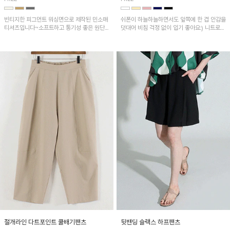
빈티지한 피그먼트 워싱면으로 제작된 민소매
쉬폰이 하늘하늘하면서도 앞쪽에 한 겹 안감을
티셔츠입니다~소프트하고 통기성 좋은 원단
덧대어 비침 걱정 없이 입기 좋아요:) 니트로
으로 편안하면서 유니크한 프린팅이 POINT!
배색된 어깨 캡소매가 자연스럽게 감싸주어 세
련된 무드를 연출 해준답니다~
절개라인 다트포인트 쿨배기팬츠
뒷밴딩 슬랙스 하프팬츠