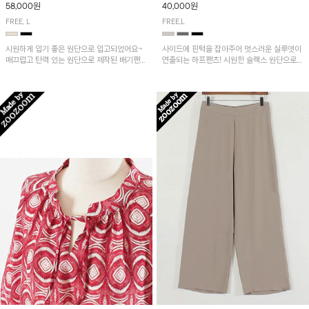
58,000원
40,000원
FREE, L
FREE,L
시원하게 입기 좋은 원단으로 입고되었어요~
사이드에 핀턱을 잡아주어 멋스러운 실루엣이
매끄럽고 탄력 있는 원단으로 제작된 배기팬츠
연출되는 하프팬츠! 시원한 슬랙스 원단으로
입니다! 유니크한 다트절개 포인트가 돋보이며
산뜻하게 입어보실 거예요~
뒷밴딩으로 편안하게~