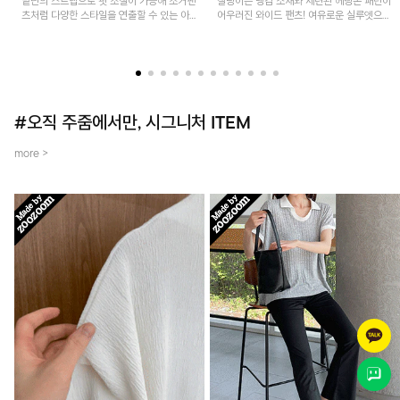
밑단의 스트랩으로 핏 조절이 가능해 조거팬
찰랑이는 냉감 소재와 세련된 헤링본 패턴이
츠처럼 다양한 스타일을 연출할 수 있는 아
어우러진 와이드 팬츠! 여유로운 실루엣으로
이템! 허리 전체 밴딩과 스트링으로 편안한
활동성이 뛰어나며, 가볍고 시원한 착용감으
착용감이며, 넉넉한 포켓 디테일로 실용성을
로 한여름까지 부담 없이 즐기기 좋은 아이
더했어요~
템입니다.
#오직 주줌에서만, 시그니처 ITEM
more >