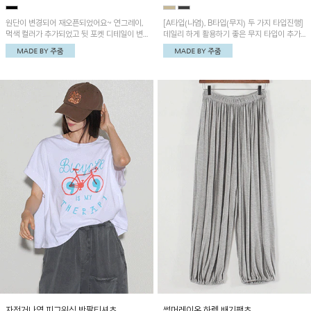
원단이 변경되어 재오픈되었어요~ 연그레이,
[A타입(나염), B타입(무지) 두 가지 타입진행]
먹색 컬러가 추가되었고 뒷 포켓 디테일이 변
데일리 하게 활용하기 좋은 무지 타입이 추가
경되었습니다~가볍고 시원하게 착용되는 배
되었어요~ 볼륨감 있는 항아리핏 실루엣이 유
기통팬츠! 허리밴딩과 여유로운 통으로 편안해
니크하며 포켓디테일이 POINT!
매일 손이 자주 갈 아이템!
자전거나염 피그워싱 반팔티셔츠
썸머레이온 하렘 배기팬츠