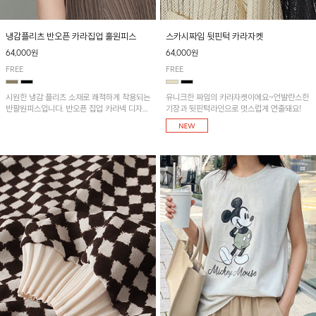
냉감플리츠 반오픈 카라집업 훌원피스
스카시짜임 뒷핀턱 카라자켓
64,000원
64,000원
FREE
FREE
시원한 냉감 플리츠 소재로 쾌적하게 착용되는
유니크한 짜임의 카라자켓이에요~언발란스한
반팔원피스입니다. 반오픈 집업 카라넥 디자인
기장과 뒷핀턱라인으로 멋스럽게 연출돼요!
이 깔끔한 포인트를 더해주며, 자연스럽게 퍼
지는 훌 실루엣이 여성스러운 분위기를 연출해
줘요~