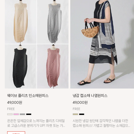
웨이브 플리츠 민소매원피스
냉감 캡소매 나염원피스
49,000원
49,000원
FREE
FREE
은은한 입체감으로 느껴지는 플리츠 디테일
시원한 냉감 원단에 감각적인 나염을 더한
로 고급스러운 분위기가 UP! 자켓 또는 가디
캡소매 원피스! 가볍고 찰랑이는 소재감으로
건과 같이 매치해도 잘 어울린답니다!
쾌적하게 착용되며, 밑단 트임 디테일이 더해