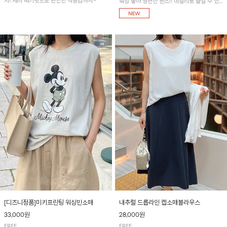
지! 세미 배기핏으로 편안한 착용감까지~
축성 좋아 짱편한 팬츠!! 데일리로 즐길 수 있
는 기본 컬러들로 준비했어요~
[디즈니정품]미키프린팅 워싱민소매
내추럴 드롭라인 캡소매블라우스
33,000원
28,000원
FREE
FREE