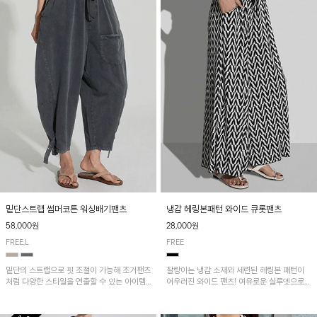
밑단스트랩 썸머코튼 워싱배기팬츠
냉감 헤링본패턴 와이드 큐롯팬츠
58,000원
28,000원
FREE,L
FREE
밑단의 스트랩으로 핏 조절이 가능해 조거팬츠
찰랑이는 냉감 소재와 세련된 헤링본 패턴이
처럼 다양한 스타일을 연출할 수 있는 아이템!
어우러진 와이드 팬츠! 여유로운 실루엣으로
허리 전체 밴딩과 스트링으로 편안한 착용감이
활동성이 뛰어나며, 가볍고 시원한 착용감으로
며, 넉넉한 포켓 디테일로 실용성을 더했어요~
한여름까지 부담 없이 즐기기 좋은 아이템입니
다.