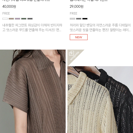
40,000원
29,000원
FREE
FREE
내추럴한 피그먼트 워싱감이 더해져 빈티지하
허리와 밑단 밴딩의 자연스러운 주름 디테일이
고 멋스러운 무드를 연출해 주는 티셔츠! 편안
멋스러운 핏을 연출하는 팬츠! 찰랑이는 레이
한 루즈핏으로 여유롭게 착용하기 좋은 아이템
온 소재로 가볍고 시원하게 착용되며, 여유로
이에요~
운 실루엣으로 활동성이 좋아 데일리 하게 즐
기기 좋은 아이템입니다~