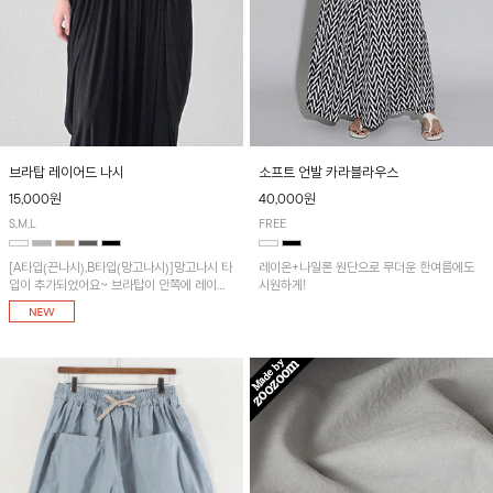
브라탑 레이어드 나시
소프트 언발 카라블라우스
15,000원
40,000원
S,M,L
FREE
[A타입(끈나시),B타입(망고나시)]망고나시 타
레이온+나일론 원단으로 무더운 한여름에도
입이 추가되었어요~ 브라탑이 안쪽에 레이어
시원하게!
드 되어 실용적인 나시!