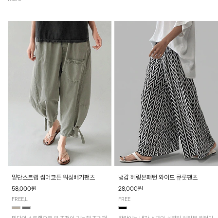
밑단스트랩 썸머코튼 워싱배기팬츠
냉감 헤링본패턴 와이드 큐롯팬츠
58,000원
28,000원
FREE,L
FREE