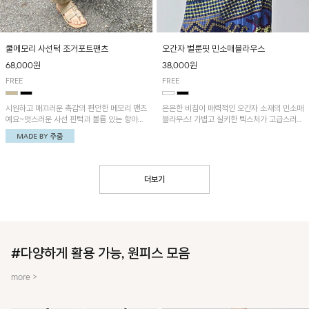
쿨메모리 사선턱 조거포트팬츠
오간자 벌룬핏 민소매블라우스
68,000원
38,000원
FREE
FREE
시원하고 매끄러운 촉감의 편안한 메모리 팬츠
은은한 비침이 매력적인 오간자 소재의 민소매
예요~멋스러운 사선 핀턱과 볼륨 있는 항아리
블라우스! 가볍고 실키한 텍스처가 고급스러운
핏이 유니크한 아이템!
무드를 더해주며, 벌룬핏 실루엣이 멋스러운
아이템이에요~
더보기
#다양하게 활용 가능, 원피스 모음
more >