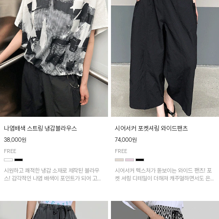
나염배색 스트링 냉감블라우스
시어서커 포켓셔링 와이드팬츠
38,000원
74,000원
FREE
FREE
시원하고 쾌적한 냉감 소재로 제작된 블라우
시어서커 텍스처가 돋보이는 와이드 팬츠! 포
스! 감각적인 나염 배색이 포인트가 되어 고급
켓 셔링 디테일이 더해져 캐주얼하면서도 은은
스럽고 세련된 분위기를 연출하며, 스트링 디
한 포인트를 연출하며, 여유로운 와이드 핏으
테일로 핏 조절이 가능해 다양한 실루엣으로
로 편안하고 멋스러운 실루엣을 완성해 줍니
착용 가능합니다~
다. 가볍고 쾌적한 착용감으로 여름철 데일리
아이템으로 활용하기 좋아요~