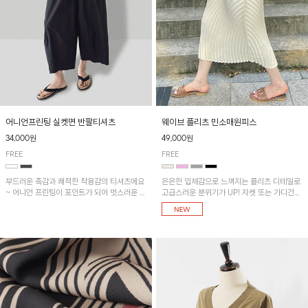
어니언프린팅 실켓면 반팔티셔츠
웨이브 플리츠 민소매원피스
34,000원
49,000원
FREE
FREE
부드러운 촉감과 쾌적한 착용감의 티셔츠에요
은은한 입체감으로 느껴지는 플리츠 디테일로
~ 어니언 프린팅이 포인트가 되어 멋스러운 아
고급스러운 분위기가 UP! 자켓 또는 가디건과
이템!!
같이 매치해도 잘 어울린답니다!