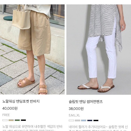
노말워싱 밴딩포켓 반바지
슬림핏 밴딩 썸머면팬츠
40,000원
38,000원
FREE
S,M,L,XL
노말 워싱으로 유연하며 내추럴한 색감의 반바
네이비 컬러가 추가되었어요~ 슬림한 핏에 신