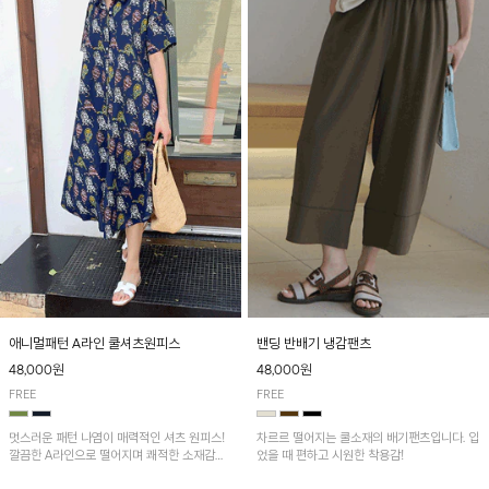
애니멀패턴 A라인 쿨셔츠원피스
밴딩 반배기 냉감팬츠
48,000원
48,000원
FREE
FREE
멋스러운 패턴 나염이 매력적인 셔츠 원피스!
차르르 떨어지는 쿨소재의 배기팬츠입니다. 입
깔끔한 A라인으로 떨어지며 쾌적한 소재감으
었을 때 편하고 시원한 착용감!
로 산뜻하게 착용돼요~