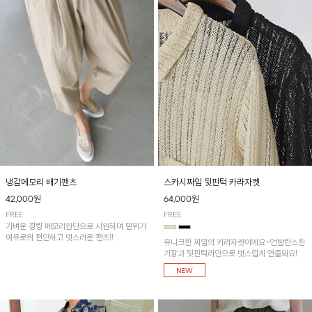
냉감메모리 배기팬츠
스카시짜임 뒷핀턱 카라자켓
42,000원
64,000원
FREE
FREE
가벼운 경량 메모리원단으로 시원하며 밑위가
여유로워 편안하고 멋스러운 팬츠!!
유니크한 짜임의 카라자켓이에요~언발란스한
기장과 뒷핀턱라인으로 멋스럽게 연출돼요!