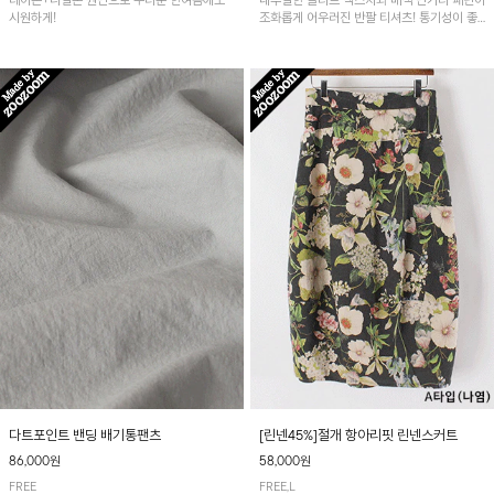
레이온+나일론 원단으로 무더운 한여름에도
내추럴한 슬라브 텍스처와 배색 단가라 패턴이
시원하게!
조화롭게 어우러진 반팔 티셔츠! 통기성이 좋
아 여름철 시원하게 착용하기 좋아요~
다트포인트 밴딩 배기통팬츠
[린넨45%]절개 항아리핏 린넨스커트
86,000원
58,000원
FREE
FREE,L