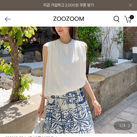
지금 가입하고
2,000원
쿠폰 받기
0
1
/
3