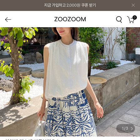
지금 가입하고
2,000원
쿠폰 받기
0
1
/
3