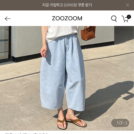
지금 가입하고
2,000원
쿠폰 받기
0
1
/
2