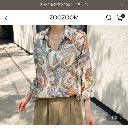
지금 가입하고
2,000원
쿠폰 받기
0
1
/
2