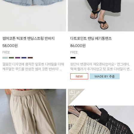
썸머코튼 빅포켓 밴딩스트링 반바지
다트포인트 밴딩 배기통팬츠
58,000원
86,000원
FREE
FREE
깔끔한 디자인에 큼직한 앞포켓 디테일을 더해
원단이 변경되어 재오픈되었어요~ 연그레이,
캐주얼한 무드를 완성한 썸머 코튼 반바지! 허
먹색 컬러가 추가되었고 뒷 포켓 디테일이 변
리 밴딩과 스트링으로 편안한 핏을 연출하며,
경되었습니다~가볍고 시원하게 착용되는 배
가볍고 쾌적한 착용감으로 여름 시즌 내내 데
기통팬츠! 허리밴딩과 여유로운 통으로 편안해
일리 하게 활용하기 좋아요~
매일 손이 자주 갈 아이템!