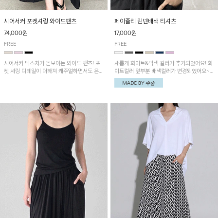
시어서커 포켓셔링 와이드팬츠
페이즐리 린넨배색 티셔츠
74,000원
17,000원
FREE
FREE
시어서커 텍스처가 돋보이는 와이드 팬츠! 포
새롭게 화이트&먹색 컬러가 추가되었어요! 화
켓 셔링 디테일이 더해져 캐주얼하면서도 은은
이트컬러 앞부분 배색컬러가 변경되었어요~
한 포인트를 연출하며, 여유로운 와이드 핏으
중앙 린넨배색으로 유니크하면서 페이즐리 패
로 편안하고 멋스러운 실루엣을 완성해 줍니
턴으로 감각적인 분위기를 연출이 가능한 티셔
다. 가볍고 쾌적한 착용감으로 여름철 데일리
츠!
아이템으로 활용하기 좋아요~