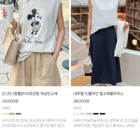
[디즈니정품]미키프린팅 워싱민소매
내추럴 드롭라인 캡소매블라우스
33,000원
28,000원
FREE
FREE
빈티지한 피그먼트 워싱면으로 제작된 민소매
쉬폰이 하늘하늘하면서도 앞쪽에 한 겹 안감을
티셔츠입니다~소프트하고 통기성 좋은 원단
덧대어 비침 걱정 없이 입기 좋아요:) 니트로
으로 편안하면서 유니크한 프린팅이 POINT!
배색된 어깨 캡소매가 자연스럽게 감싸주어 세
련된 무드를 연출 해준답니다~