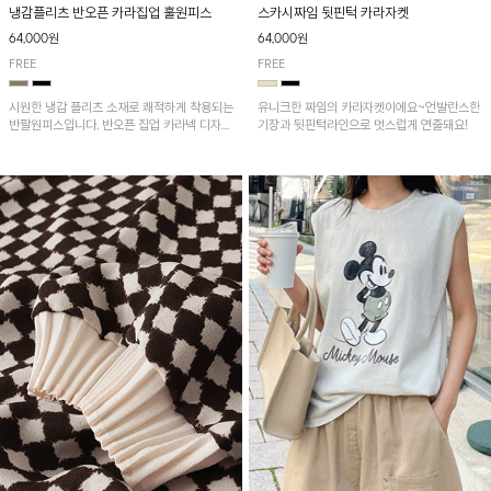
냉감플리츠 반오픈 카라집업 훌원피스
스카시짜임 뒷핀턱 카라자켓
64,000원
64,000원
FREE
FREE
시원한 냉감 플리츠 소재로 쾌적하게 착용되는
유니크한 짜임의 카라자켓이에요~언발란스한
반팔원피스입니다. 반오픈 집업 카라넥 디자인
기장과 뒷핀턱라인으로 멋스럽게 연출돼요!
이 깔끔한 포인트를 더해주며, 자연스럽게 퍼
지는 훌 실루엣이 여성스러운 분위기를 연출해
줘요~