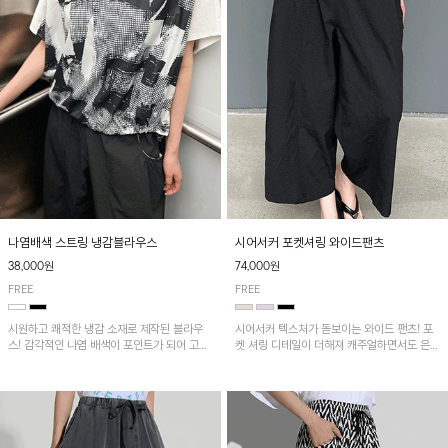
나염배색 스트링 냉감블라우스
시어서커 포켓셔링 와이드팬츠
38,000원
74,000원
FREE
FREE
시원하고 쾌적한 냉감 소재로 제작된 블라우
시어서커 텍스처가 돋보이는 와이드 팬츠! 포
스! 감각적인 나염 배색이 포인트가 되어 고급
켓 셔링 디테일이 더해져 캐주얼하면서도 은은
스럽고 세련된 분위기를 연출하며, 스트링 디
한 포인트를 연출하며, 여유로운 와이드 핏으
테일로 핏 조절이 가능해 다양한 실루엣으로
로 편안하고 멋스러운 실루엣을 완성해 줍니
착용 가능합니다~
다. 가볍고 쾌적한 착용감으로 여름철 데일리
아이템으로 활용하기 좋아요~