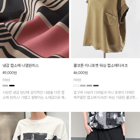
냉감 캡소매 나염원피스
쿨코튼 미니포켓 워싱 캡소매티셔츠
49,000원
46,000원
FREE
FREE
시원한 냉감 원단에 감각적인 나염을 더한 캡
겹 V넥 시보리 디테일과 미니 포켓이 더해진
소매 원피스! 가볍고 찰랑이는 소재감으로 쾌
캐주얼한 캡소매 티셔츠! 워싱 가공된 쿨코튼
적하게 착용되며, 밑단 트임 디테일이 더해져
원단으로 통기성이 좋아 쾌적하게 착용되며 다
활동성을 높였어요~
양한 하의와 매치하기 좋은 아이템입니다~