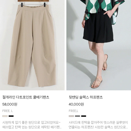
절개라인 다트포인트 쿨배기팬츠
뒷밴딩 슬랙스 하프팬츠
58,000원
40,000원
FREE, L
FREE,L
시원하게 입기 좋은 원단으로 입고되었어요~
사이드에 핀턱을 잡아주어 멋스러운 실루엣이
매끄럽고 탄력 있는 원단으로 제작된 배기팬츠
연출되는 하프팬츠! 시원한 슬랙스 원단으로