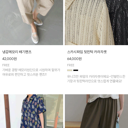
냉감메모리 배기팬츠
스카시짜임 뒷핀턱 카라자켓
42,000원
64,000원
FREE
FREE
가벼운 경량 메모리원단으로 시원하며 밑위가
여유로워 편안하고 멋스러운 팬츠!!
유니크한 짜임의 카라자켓이에요~언발란스한
기장과 뒷핀턱라인으로 멋스럽게 연출돼요!