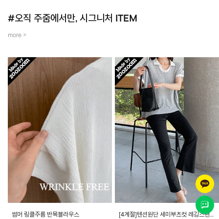
#오직 주줌에서만, 시그니처 ITEM
more >
썸머 링클주름 반목블라우스
[4계절]텐션원단 세미부츠컷 레깅스팬