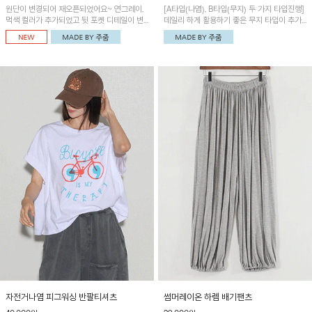
원단이 변경되어 재오픈되었어요~ 연그레이,
[A타입(나염), B타입(무지) 두 가지 타입진행]
먹색 컬러가 추가되었고 뒷 포켓 디테일이 변
데일리 하게 활용하기 좋은 무지 타입이 추가
경되었습니다~가볍고 시원하게 착용되는 배
되었어요~ 볼륨감 있는 항아리핏 실루엣이 유
기통팬츠! 허리밴딩과 여유로운 통으로 편안해
니크하며 포켓디테일이 POINT!
매일 손이 자주 갈 아이템!
자전거나염 피그워싱 반팔티셔츠
썸머레이온 하렘 배기팬츠