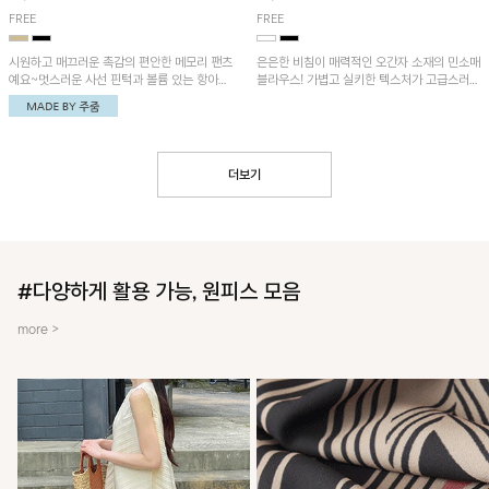
FREE
FREE
시원하고 매끄러운 촉감의 편안한 메모리 팬츠
은은한 비침이 매력적인 오간자 소재의 민소매
예요~멋스러운 사선 핀턱과 볼륨 있는 항아리
블라우스! 가볍고 실키한 텍스처가 고급스러운
핏이 유니크한 아이템!
무드를 더해주며, 벌룬핏 실루엣이 멋스러운
아이템이에요~
더보기
#다양하게 활용 가능, 원피스 모음
more >