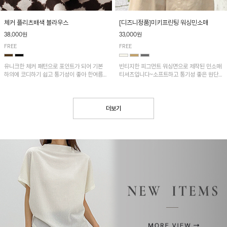
[디즈니정품]미키프린팅 워싱민소매
체커 플리츠배색 블라우스
33,000원
38,000원
FREE
FREE
빈티지한 피그먼트 워싱면으로 제작된 민소매
유니크한 체커 패턴으로 포인트가 되어 기본
티셔츠입니다~소프트하고 통기성 좋은 원단
하의에 코디하기 쉽고 통기성이 좋아 한여름에
으로 편안하면서 유니크한 프린팅이 POINT!
도 시원하게 착용하기 좋답니다~
더보기