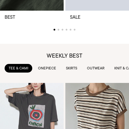
BEST
SALE
WEEKLY BEST
TEE & CAMI
ONEPIECE
SKIRTS
OUTWEAR
KNIT & 