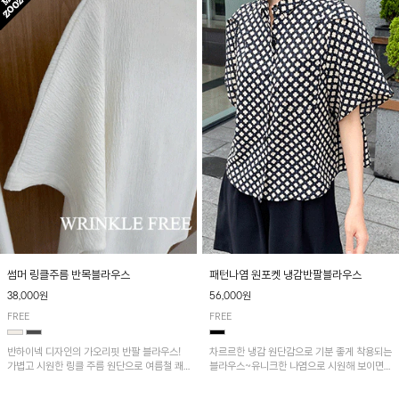
패턴나염 원포켓 냉감반팔블라우스
썸머 링클주름 반목블라우스
56,000원
38,000원
FREE
FREE
차르르한 냉감 원단감으로 기분 좋게 착용되는
반하이넥 디자인의 가오리핏 반팔 블라우스!
블라우스~유니크한 나염으로 시원해 보이면
가볍고 시원한 링클 주름 원단으로 여름철 쾌
서 흐르는 핏이 멋스러운 아이템!
적하게 즐기기 좋은 아이템이에요~