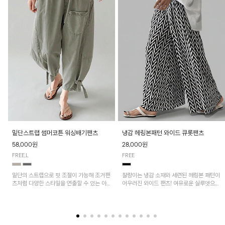
밑단스트랩 썸머코튼 워싱배기팬츠
냉감 헤링본패턴 와이드 큐롯팬츠
58,000원
28,000원
FREE,L
FREE
밑단의 스트랩으로 핏 조절이 가능해 조거팬
찰랑이는 냉감 소재와 세련된 헤링본 패턴이
츠처럼 다양한 스타일을 연출할 수 있는 아
어우러진 와이드 팬츠! 여유로운 실루엣으로
이템! 허리 전체 밴딩과 스트링으로 편안한
활동성이 뛰어나며, 가볍고 시원한 착용감으
착용감이며, 넉넉한 포켓 디테일로 실용성을
로 한여름까지 부담 없이 즐기기 좋은 아이
더했어요~
템입니다.