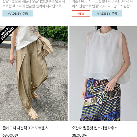
반팔버전으로 새롭게 오픈되었습니다! 얇고 차
기존 FREE 사이즈 진행에서 S,M,L 3가지 사
르르한 텍스처에 깔끔한 헨리넥 디자인으로 제
이즈 진행으로 변경되었어요~ 얇고 시원한 원
작된 블라우스예요~볼륨감있는 소매 셔링과
단으로 제작된 와이드팬츠! 베이직한 디자인으
세련된 나염패턴으로 유니크한 매력 UP!
로 코디 활용도가 높은 아이템이에요~
쿨메모리 사선턱 조거포트팬츠
오간자 벌룬핏 민소매블라우스
68,000원
38,000원