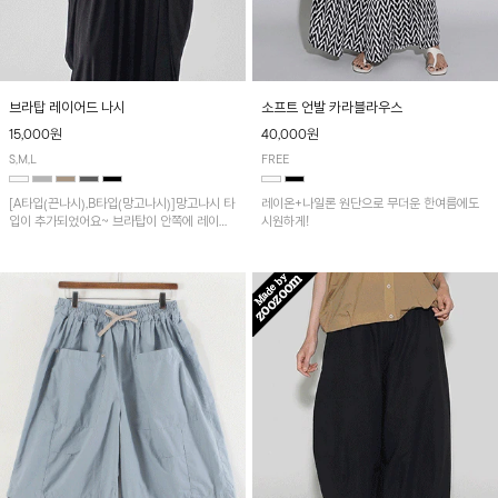
브라탑 레이어드 나시
소프트 언발 카라블라우스
15,000원
40,000원
S,M,L
FREE
[A타입(끈나시),B타입(망고나시)]망고나시 타
레이온+나일론 원단으로 무더운 한여름에도
입이 추가되었어요~ 브라탑이 안쪽에 레이어
시원하게!
드 되어 실용적인 나시!