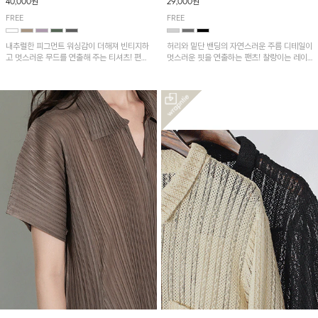
40,000원
29,000원
FREE
FREE
내추럴한 피그먼트 워싱감이 더해져 빈티지하
허리와 밑단 밴딩의 자연스러운 주름 디테일이
고 멋스러운 무드를 연출해 주는 티셔츠! 편안
멋스러운 핏을 연출하는 팬츠! 찰랑이는 레이
한 루즈핏으로 여유롭게 착용하기 좋은 아이템
온 소재로 가볍고 시원하게 착용되며, 여유로
이에요~
운 실루엣으로 활동성이 좋아 데일리 하게 즐
기기 좋은 아이템입니다~