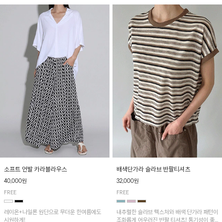
소프트 언발 카라블라우스
배색단가라 슬라브 반팔티셔츠
40,000원
32,000원
FREE
FREE
레이온+나일론 원단으로 무더운 한여름에도
내추럴한 슬라브 텍스처와 배색 단가라 패턴이
시원하게!
조화롭게 어우러진 반팔 티셔츠! 통기성이 좋