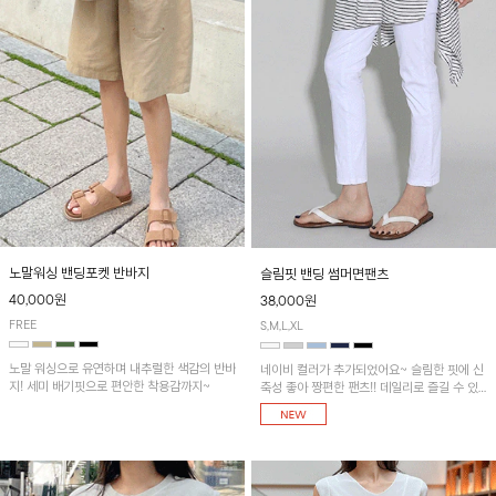
노말워싱 밴딩포켓 반바지
슬림핏 밴딩 썸머면팬츠
40,000원
38,000원
FREE
S,M,L,XL
노말 워싱으로 유연하며 내추럴한 색감의 반바
네이비 컬러가 추가되었어요~ 슬림한 핏에 신
지! 세미 배기핏으로 편안한 착용감까지~
축성 좋아 짱편한 팬츠!! 데일리로 즐길 수 있
는 기본 컬러들로 준비했어요~