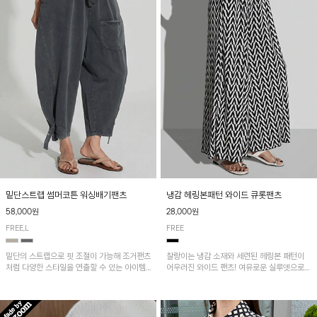
밑단스트랩 썸머코튼 워싱배기팬츠
냉감 헤링본패턴 와이드 큐롯팬츠
58,000원
28,000원
FREE,L
FREE
밑단의 스트랩으로 핏 조절이 가능해 조거팬츠
찰랑이는 냉감 소재와 세련된 헤링본 패턴이
처럼 다양한 스타일을 연출할 수 있는 아이템!
어우러진 와이드 팬츠! 여유로운 실루엣으로
허리 전체 밴딩과 스트링으로 편안한 착용감이
활동성이 뛰어나며, 가볍고 시원한 착용감으로
며, 넉넉한 포켓 디테일로 실용성을 더했어요~
한여름까지 부담 없이 즐기기 좋은 아이템입니
다.