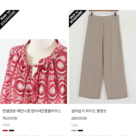
입니다! 유니크한 다트절개 포인트가 돋보이며
산뜻하게 입어보실 거예요~
뒷밴딩으로 편안하게~
텐셀혼방 패턴나염 헨리넥반팔블라우스
썸머실키 와이드 통팬츠
74,000원
68,000원
FREE
S,M,L