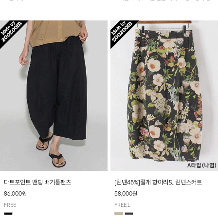
아 여름철 시원하게 착용하기 좋아요~
다트포인트 밴딩 배기통팬츠
[린넨45%]절개 항아리핏 린넨스커트
86,000원
58,000원
FREE
FREE,L