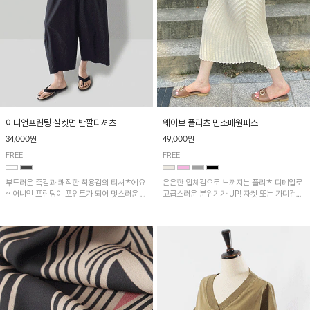
어니언프린팅 실켓면 반팔티셔츠
웨이브 플리츠 민소매원피스
34,000원
49,000원
FREE
FREE
부드러운 촉감과 쾌적한 착용감의 티셔츠에요
은은한 입체감으로 느껴지는 플리츠 디테일로
~ 어니언 프린팅이 포인트가 되어 멋스러운 아
고급스러운 분위기가 UP! 자켓 또는 가디건과
이템!!
같이 매치해도 잘 어울린답니다!