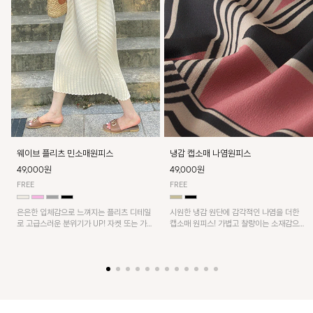
웨이브 플리츠 민소매원피스
냉감 캡소매 나염원피스
49,000원
49,000원
FREE
FREE
은은한 입체감으로 느껴지는 플리츠 디테일
시원한 냉감 원단에 감각적인 나염을 더한
로 고급스러운 분위기가 UP! 자켓 또는 가디
캡소매 원피스! 가볍고 찰랑이는 소재감으로
건과 같이 매치해도 잘 어울린답니다!
쾌적하게 착용되며, 밑단 트임 디테일이 더해
져 활동성을 높였어요~