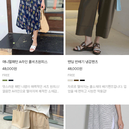
애니멀패턴 A라인 쿨셔츠원피스
밴딩 반배기 냉감팬츠
48,000원
48,000원
FREE
FREE
멋스러운 패턴 나염이 매력적인 셔츠 원피스!
차르르 떨어지는 쿨소재의 배기팬츠입니다. 입
깔끔한 A라인으로 떨어지며 쾌적한 소재감으
었을 때 편하고 시원한 착용감!
로 산뜻하게 착용돼요~